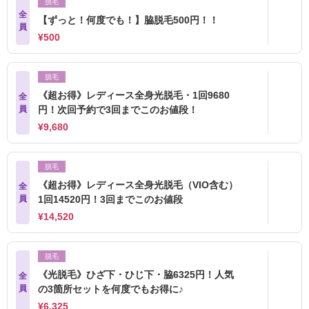
脱毛
全
【ずっと！何度でも！】脇脱毛500円！！
員
¥500
脱毛
《超お得》レディース全身光脱毛・1回9680
全
員
円！次回予約で3回までこのお値段！
¥9,680
脱毛
《超お得》レディース全身光脱毛（VIO含む）
全
員
1回14520円！3回までこのお値段
¥14,520
脱毛
《光脱毛》ひざ下・ひじ下・脇6325円！人気
全
員
の3箇所セットを何度でもお得に♪
¥6,325