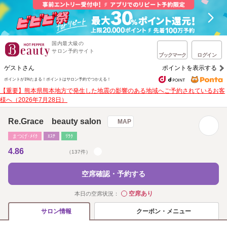
国内最大級の
サロン予約サイト
ブックマーク
ログイン
ゲストさん
ポイントを表示する
ポイントが1%たまる！
ポイントはサロン予約でつかえる！
【重要】熊本県熊本地方で発生した地震の影響のある地域へご予約されているお客
様へ（2026年7月28日）
Re.Grace beauty salon
MAP
まつげ･ﾒｲｸ
ｴｽﾃ
ﾘﾗｸ
4.86
（137件）
空席確認・予約する
空席あり
本日の空席状況：
◯
クーポン・メニュー
サロン情報