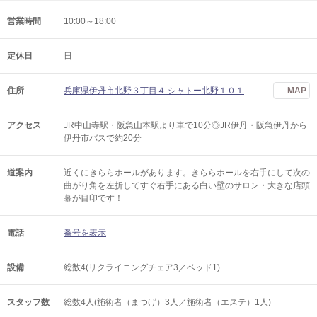
営業時間
10:00～18:00
定休日
日
住所
兵庫県伊丹市北野３丁目４ シャトー北野１０１
MAP
アクセス
JR中山寺駅・阪急山本駅より車で10分◎JR伊丹・阪急伊丹から
伊丹市バスで約20分
道案内
近くにきららホールがあります。きららホールを右手にして次の
曲がり角を左折してすぐ右手にある白い壁のサロン・大きな店頭
幕が目印です！
電話
番号を表示
設備
総数4(リクライニングチェア3／ベッド1)
スタッフ数
総数4人(施術者（まつげ）3人／施術者（エステ）1人)