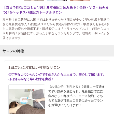
【当日予約◎/口コミ☆4.86】夏本番駆け込み脱毛！全身・VIO・顔★ま
つげ＆ヘッドスパ併設のトータルサロン
夏本番！自己処理にお困りではありませんか？痛みが少なく早い効果を実感で
きる最新脱毛導入！都度払いOKだから脱毛が初めての方・学生さんも安心♪さ
らに猛暑の疲れや睡眠不足・眼精疲労には「ドライヘッドスパ」で頭からスッ
キリ解消！お悩みに寄り添った丁寧なカウンセリングで、理想の「キレイ」を
届けます☆彡
サロンの特徴
1回ごとにお支払い可能なサロン
◎丁寧なカウンセリングで学生さんから大人まで、安心して頂けます♪
ほぼ痛みがなく早い効果を実感！
《お得な学生割引あり》2週間に一度通え
て早い効果を感じられ、最新機器でほぼ
痛みなし！都度払い・コース契約、どち
らでも選択可能☆ご自分に合ったプラン
をお選びいただけます！