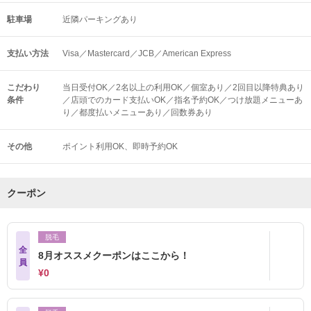
駐車場
近隣パーキングあり
支払い方法
Visa／Mastercard／JCB／American Express
こだわり
当日受付OK／2名以上の利用OK／個室あり／2回目以降特典あり
条件
／店頭でのカード支払いOK／指名予約OK／つけ放題メニューあ
り／都度払いメニューあり／回数券あり
その他
ポイント利用OK
即時予約OK
クーポン
脱毛
全
8月オススメクーポンはここから！
員
¥0