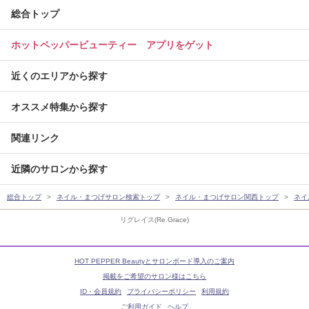
総合トップ
ホットペッパービューティー アプリをゲット
近くのエリアから探す
オススメ特集から探す
関連リンク
近隣のサロンから探す
総合トップ
ネイル・まつげサロン検索トップ
ネイル・まつげサロン関西トップ
ネイ
リグレイス(Re.Grace)
HOT PEPPER Beautyとサロンボード導入のご案内
掲載をご希望のサロン様はこちら
ID・会員規約
プライバシーポリシー
利用規約
ご利用ガイド
ヘルプ