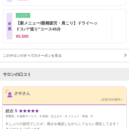
ヘッド
【新メニュー/眼精疲労・肩こり】ドライヘッ
全
員
ドスパ“巡り”コース45分
¥5,500
このサロンのすべてのクーポンを見る
サロンの口コミ
サロンPick Up
さやさん
（女性/20代後半）
総合
5
★
★
★
★
★
雰囲気：
4
接客サービス：
5
技術・仕上がり：
5
メニュー・料金：
5
久しぶりの脱毛でしたが、痛みを確認しながらしてもらい満足してます！