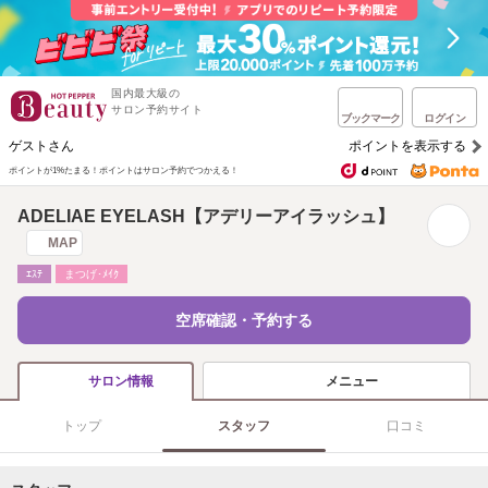
国内最大級の
サロン予約サイト
ブックマーク
ログイン
ゲストさん
ポイントを表示する
ポイントが1%たまる！
ポイントはサロン予約でつかえる！
ADELIAE EYELASH【アデリーアイラッシュ】
MAP
ｴｽﾃ
まつげ･ﾒｲｸ
空席確認・予約する
メニュー
サロン情報
トップ
スタッフ
口コミ