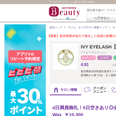
アイビーアイラッシュ(IVY EYELASH)
国内最大級のヘアサロ
ヘアサロン
総合トップ
>
ネイル・まつげサロン検索トップ
>
ネ
【重要】熊本県熊本地方で発生した地震の影響のあ
IVY EYELA
アイビーアイラッシュ
4.91
（1
新潟県新潟市秋葉区新津５１
新津駅から車で3分 広々無
クーポン
サロン情報
メニュー
4日満員御礼！5日空きあり◎
Wax ￥10,300