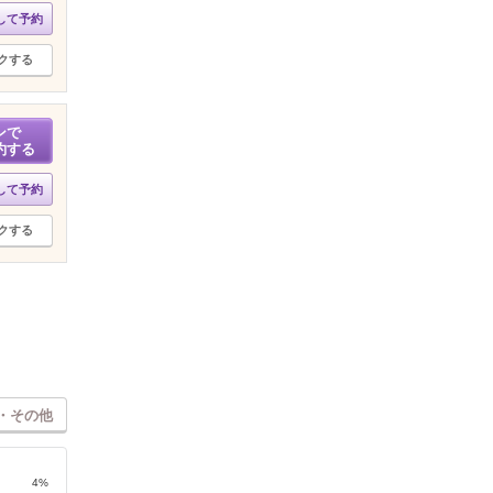
して予約
クする
ンで
約する
して予約
クする
・その他
4%