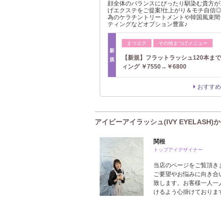
顔全体のバランスにぴったり馴染む貴方が
げエクステをご提案!仕上がり＆モチ自信
為のケラチントリートメントや韓国風束間
ティングなどオプション豊富♪
まつエク
その他まつげメニュー
新
【新規】フラットラッシュ120本ま
規
ィング ￥7550→￥6800
おすすめ
アイビーアイラッシュ(IVY EYELASH)
関根
トップアイデザイナー
当店のページをご覧頂き
ご要望やお悩みに向き合
致します。お客様一人一
けるよう心掛けておりま