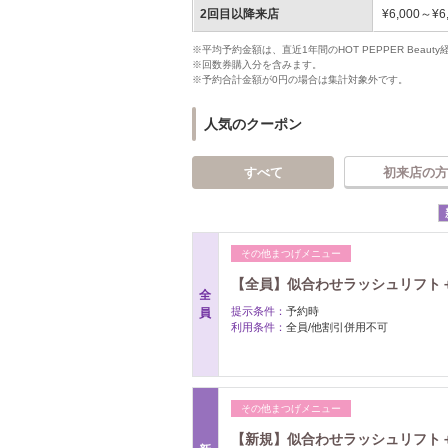
2回目以降来店
¥6,000～¥6
※平均予約金額は、直近1年間のHOT PEPPER Bea
※回数券購入分を含みます。
※予約合計金額が0円の場合は集計対象外です。
人気のクーポン
すべて
初来店の方
その他まつげメニュー
【全員】似合わせラッシュリフト＋コ
全
提示条件：
予約時
員
利用条件：
全員/他割引併用不可
その他まつげメニュー
【新規】似合わせラッシュリフト＋コ