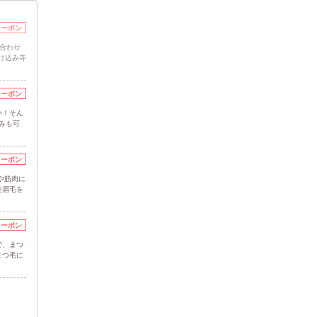
クーポン
似合わせ
け込み寺
クーポン
い！そん
みも可
クーポン
や筋肉に
美眉毛を
クーポン
で、まつ
まつ毛に