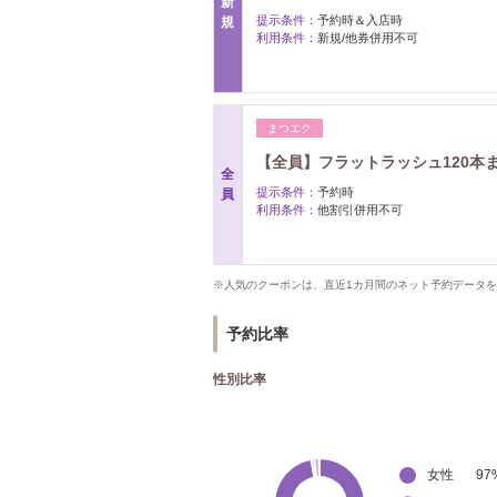
新
提示条件：
予約時＆入店時
規
利用条件：
新規/他券併用不可
まつエク
【全員】フラットラッシュ120本
全
提示条件：
予約時
員
利用条件：
他割引併用不可
※人気のクーポンは、直近1カ月間のネット予約データ
予約比率
性別比率
女性
97