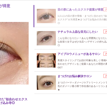
が得意
目の形にあったエクステ提案が得意
1人1人の目の形や骨格・まつげに合わせた"
エクステ"が大得意★まつげでお悩みの方の駆
◎
ナチュラル上品な目元にしたい
こんな目になりたい！あんな雰囲気になりた
な欲張り女子はぜひ当店へ♪デザインの持ち込
◎
アイブロウメニューがあるサロン
美眉スタイリングでお顔の印象を美しく!骨格
合わせたデザインをご提案☆あなたの理想の
GET
まつげのお悩み解決サロン
まつげパーマ＋ダメージケアトリートメント
毛のダメージ最小限で存在感のあるハリコシ
★
せた"似合わせエクス
け込み寺◎