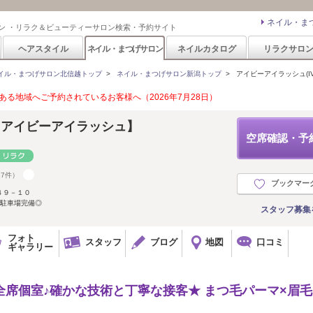
ネイル・ま
ン ・リラク＆ビューティーサロン検索・予約サイト
ヘアスタイル
ネイル・まつげサロン
ネイルカタログ
リラクサロ
イル・まつげサロン北信越トップ
>
ネイル・まつげサロン新潟トップ
>
アイビーアイラッシュ(IVY
る地域へご予約されているお客様へ（2026年7月28日）
SH【アイビーアイラッシュ】
空席確認・予
17件）
ブックマー
４９－１０
料駐車場完備◎
スタッフ募集
フォト
スタッフ
ブログ
地図
口コミ
ギャラリー
全席個室♪確かな技術と丁寧な接客★ まつ毛パーマ×眉毛