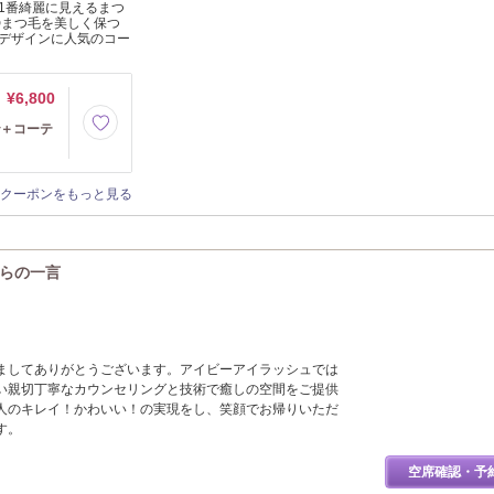
1番綺麗に見えるまつ
◎まつ毛を美しく保つ
デザインに人気のコー
¥6,800
で＋コーテ
クーポンをもっと見る
からの一言
ましてありがとうございます。アイビーアイラッシュでは
い親切丁寧なカウンセリングと技術で癒しの空間をご提供
人のキレイ！かわいい！の実現をし、笑顔でお帰りいただ
す。
空席確認・予