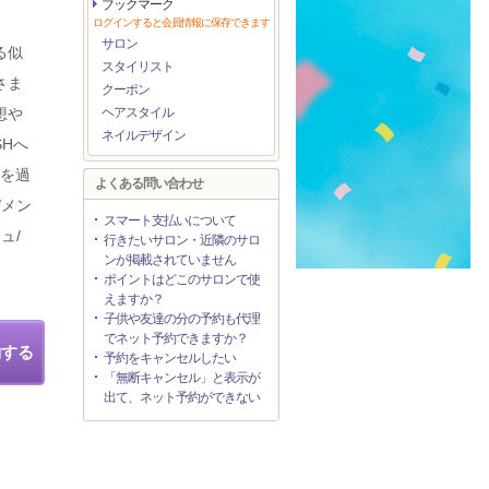
ブックマーク
ログインすると会員情報に保存できます
サロン
る似
スタイリスト
さま
クーポン
想や
ヘアスタイル
ネイルデザイン
SHへ
間を過
よくある問い合わせ
/メン
スマート支払いについて
ュ/
行きたいサロン・近隣のサロ
ンが掲載されていません
ポイントはどこのサロンで使
えますか？
子供や友達の分の予約も代理
でネット予約できますか？
約する
予約をキャンセルしたい
「無断キャンセル」と表示が
出て、ネット予約ができない