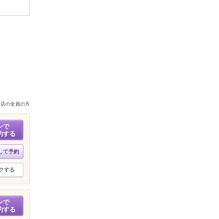
来店の全員の方
ンで
約する
して予約
クする
ンで
約する