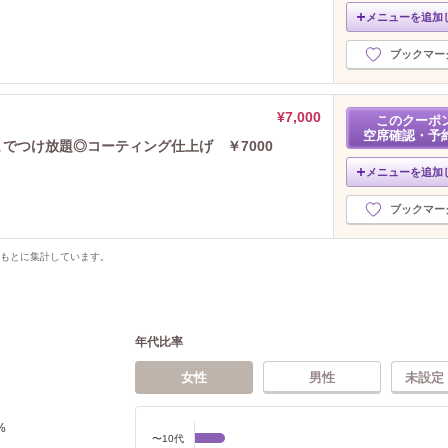
メニューを追加
ブックマー
¥7,000
このクーポ
空席確認・予
までつけ放題◎コーティング仕上げ ￥7000
メニューを追加
ブックマー
をもとに集計しています。
年代比率
女性
男性
未設定
%
〜10代