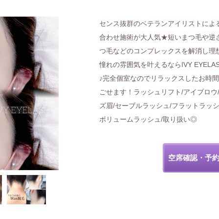
センス抜群のベテランアイリストによ
合わせ施術が大人気★短いまつ毛や逆
つ毛などのコンプレックスを解消し理
憧れの雰囲気を叶えるならIVY EYELA
♪完全個室なのでリラックスしたお時
ごせます！ラッシュリフト/アイブロウ
ズ眉/セーブルラッシュ/フラットラッシ
ボリュームラッシュ/取り扱い◎
空席確認・予