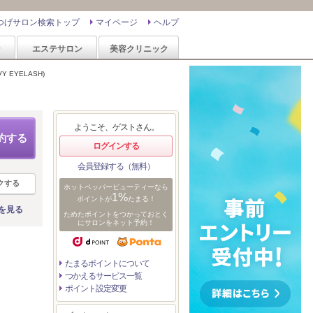
つげサロン検索トップ
マイページ
ヘルプ
ン
エステサロン
美容クリニック
 EYELASH)
ようこそ、ゲストさん。
約する
ログインする
会員登録する（無料）
クする
ホットペッパービューティーなら
1%
ポイントが
たまる！
を見る
ためたポイントをつかっておとく
にサロンをネット予約！
たまるポイントについて
つかえるサービス一覧
ポイント設定変更