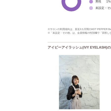
男性
1
%
未設定・そ
※サロンの利用傾向は、直近3カ月間のHOT PEPPER 
※「未設定・その他」は、会員情報の性別欄で「回答し
アイビーアイラッシュ(IVY EYELASH)の