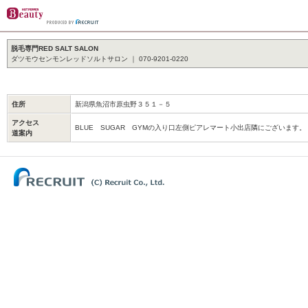
脱毛専門RED SALT SALON
ダツモウセンモンレッドソルトサロン ｜ 070-9201-0220
住所
新潟県魚沼市原虫野３５１－５
アクセス
BLUE SUGAR GYMの入り口左側ピアレマート小出店隣にございます。
道案内