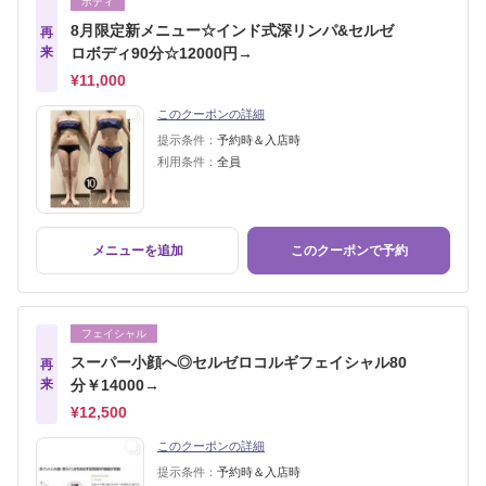
ボディ
8月限定新メニュー☆インド式深リンパ&セルゼ
再
来
ロボディ90分☆12000円→
¥11,000
このクーポンの詳細
提示条件：
予約時＆入店時
利用条件：
全員
メニューを追加
このクーポンで予約
フェイシャル
スーパー小顔へ◎セルゼロコルギフェイシャル80
再
来
分￥14000→
¥12,500
このクーポンの詳細
提示条件：
予約時＆入店時