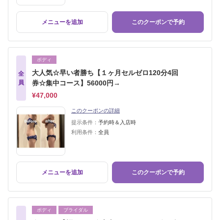
メニューを追加
このクーポンで予約
ボディ
大人気☆早い者勝ち【１ヶ月セルゼロ120分4回
全
員
券☆集中コース】56000円→
¥47,000
このクーポンの詳細
提示条件：
予約時＆入店時
利用条件：
全員
メニューを追加
このクーポンで予約
ボディ
ブライダル