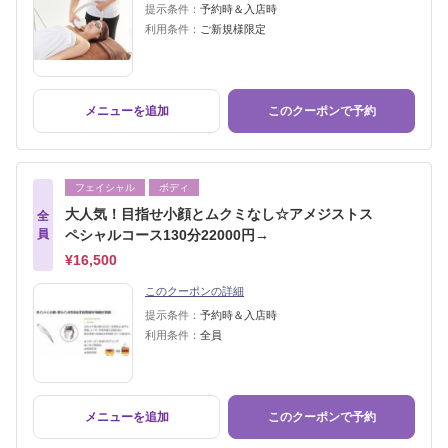
提示条件：
予約時＆入店時
利用条件：
ご新規様限定
メニューを追加
このクーポンで予約
フェイシャル
ボディ
大人気！目指せ小顔とムクミなし☆アメジストス
全
員
ペシャルコース130分22000円→
¥16,500
このクーポンの詳細
提示条件：
予約時＆入店時
利用条件：
全員
メニューを追加
このクーポンで予約