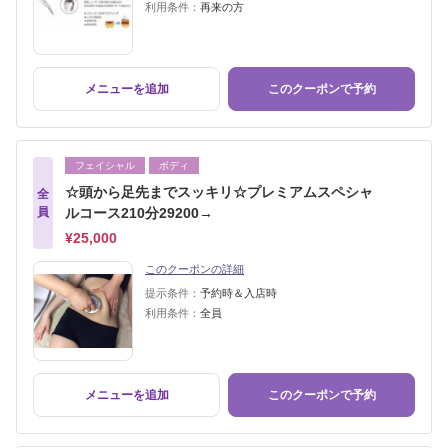
利用条件：
再来の方
メニューを追加
このクーポンで予約
フェイシャル
ボディ
☆頭から足先までスッキリ☆プレミアムスペシャ
全
員
ルコース210分29200→
¥25,000
このクーポンの詳細
提示条件：
予約時＆入店時
利用条件：
全員
メニューを追加
このクーポンで予約