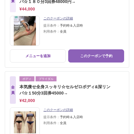
来
パ☆１８０分3回券48000円→
¥44,000
このクーポンの詳細
提示条件：
予約時＆入店時
利用条件：
全員
メニューを追加
このクーポンで予約
ボディ
ブライダル
本気痩せ全身スッキリ☆セルゼロボディ&深リン
全
員
パ☆１50分3回券45000→
¥42,000
このクーポンの詳細
提示条件：
予約時＆入店時
利用条件：
全員