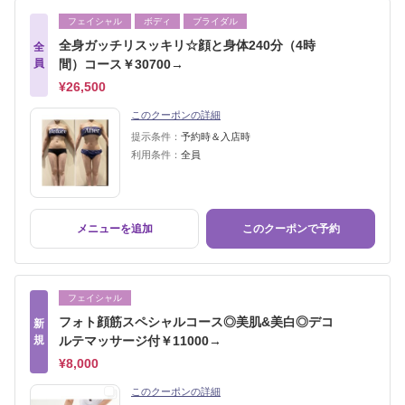
フェイシャル
ボディ
ブライダル
全身ガッチリスッキリ☆顔と身体240分（4時
全
員
間）コース￥30700→
¥26,500
このクーポンの詳細
提示条件：
予約時＆入店時
利用条件：
全員
メニューを追加
このクーポンで予約
フェイシャル
フォト顔筋スペシャルコース◎美肌&美白◎デコ
新
規
ルテマッサージ付￥11000→
¥8,000
このクーポンの詳細