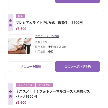
脱毛
全
プレミアムライトIPL方式 顔脱毛 5500円
員
¥5,500
このクーポンの詳細
回数：
1回
提示条件：
予約時＆入店時
利用条件：
全員
メニューを追加
このクーポンで予約
フェイシャル
ブライダル
オススメ！！！フォトノーマルコースと炭酸ガス
全
員
パック6600円
¥6,600