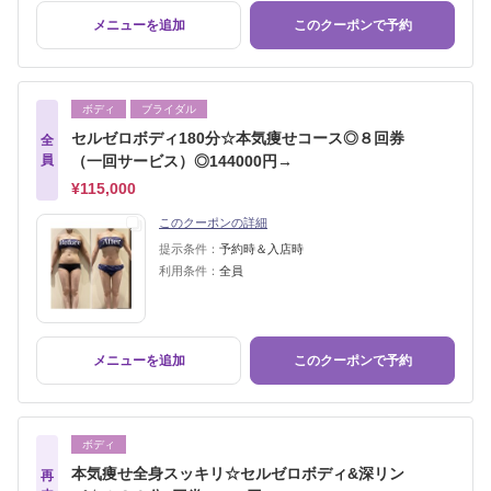
メニューを追加
このクーポンで予約
ボディ
ブライダル
セルゼロボディ180分☆本気痩せコース◎８回券
全
員
（一回サービス）◎144000円→
¥115,000
このクーポンの詳細
提示条件：
予約時＆入店時
利用条件：
全員
メニューを追加
このクーポンで予約
ボディ
本気痩せ全身スッキリ☆セルゼロボディ&深リン
再