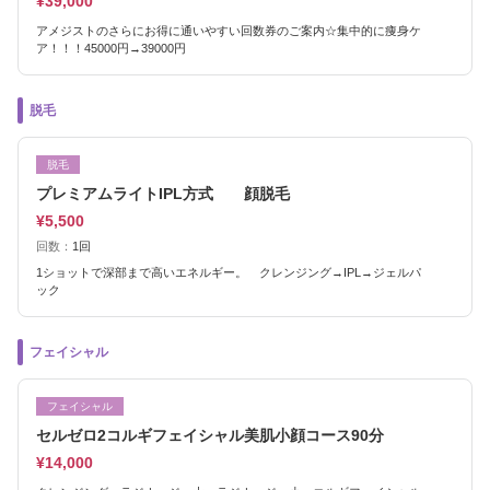
¥39,000
アメジストのさらにお得に通いやすい回数券のご案内☆集中的に痩身ケ
ア！！！45000円→39000円
脱毛
脱毛
プレミアムライトIPL方式 顔脱毛
¥5,500
回数：
1回
1ショットで深部まで高いエネルギー。 クレンジング→IPL→ジェルパ
ック
フェイシャル
フェイシャル
セルゼロ2コルギフェイシャル美肌小顔コース90分
¥14,000