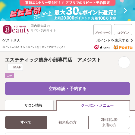
国内最大級の
サロン予約サイト
ブックマーク
ログイン
ゲストさん
ポイントを表示する
ポイントが1%たまる！
ポイントはサロン予約でつかえる！
エステティック痩身小顔専門店 アメジスト
MAP
ｴｽﾃ
空席確認・予約する
サロン情報
クーポン・メニュー
2回目以降
すべて
初来店の方
来店の方