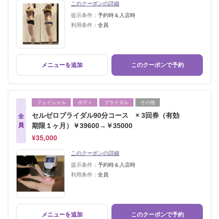
このクーポンの詳細
提示条件：
予約時＆入店時
利用条件：
全員
メニューを追加
このクーポンで予約
フェイシャル
ボディ
ブライダル
その他
セルゼロブライダル90分コース × 3回券（有効
全
員
期限１ヶ月）￥39600→￥35000
¥35,000
このクーポンの詳細
提示条件：
予約時＆入店時
利用条件：
全員
メニューを追加
このクーポンで予約