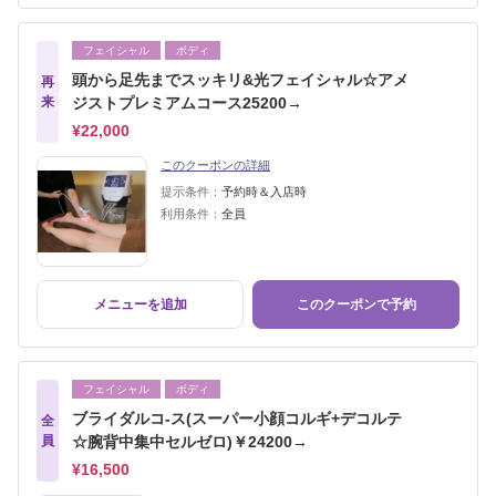
フェイシャル
ボディ
頭から足先までスッキリ&光フェイシャル☆アメ
再
来
ジストプレミアムコース25200→
¥22,000
このクーポンの詳細
提示条件：
予約時＆入店時
利用条件：
全員
メニューを追加
このクーポンで予約
フェイシャル
ボディ
ブライダルコ-ス(スーパー小顔コルギ+デコルテ
全
員
☆腕背中集中セルゼロ)￥24200→
¥16,500