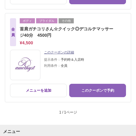
ボディ
ブライダル
その他
首肩ガチコリさん☆クイック◎デコルテマッサー
全
員
ジ40分 4500円
¥4,500
このクーポンの詳細
提示条件：
予約時＆入店時
利用条件：
全員
メニューを追加
このクーポンで予約
1 / 1ページ
メニュー