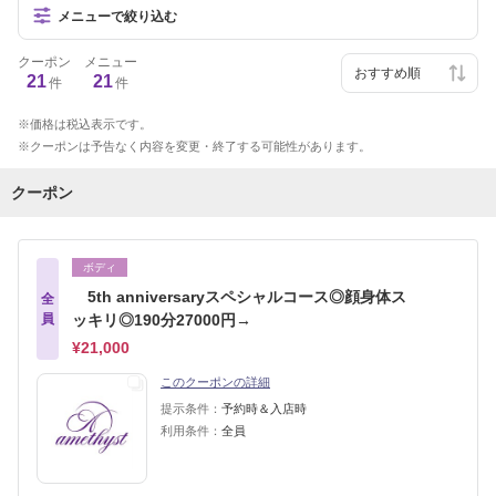
メニューで絞り込む
クーポン
メニュー
21
21
件
件
価格は税込表示です。
クーポンは予告なく内容を変更・終了する可能性があります。
クーポン
ボディ
5th anniversaryスペシャルコース◎顔身体ス
全
員
ッキリ◎190分27000円→
¥21,000
このクーポンの詳細
提示条件：
予約時＆入店時
利用条件：
全員