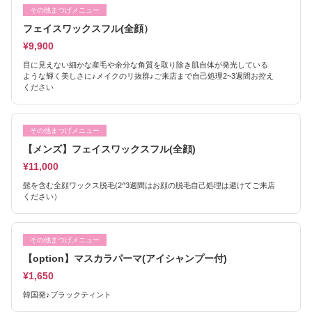
その他まつげメニュー
フェイスワックスフル(全顔）
¥9,900
目に見えない細かな産毛や余分な角質を取り除き肌自体が発光している
ような輝く美しさに♪メイクのリ抜群♪ご来店まで自己処理2~3週間お控え
ください
その他まつげメニュー
【メンズ】フェイスワックスフル(全顔)
¥11,000
髭を含む全顔ワックス脱毛(2^3週間はお顔の脱毛自己処理は避けてご来店
ください）
その他まつげメニュー
【option】マスカラパーマ(アイシャンプー付)
¥1,650
韓国発♪ブラックティント