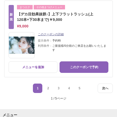
まつエク
その他まつげメニュー
【デカ目効果抜群♪】上下フラットラッシュ(上
新
規
120本+下30本まで)￥9,000
¥9,000
このクーポンの詳細
提示条件：
予約時
利用条件：
ご新規様/5分前のご来店をお願いいたしま
す
メニューを追加
このクーポンで予約
1
2
3
4
5
次へ
1 / 5ページ
メニュー