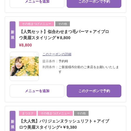
メニューを追加
このクーポンで予約
その他まつげメニュー
その他
【人気セット】似合わせまつ毛パーマ＋アイブロ
新
規
ウ美眉スタイリング￥8,800
¥8,800
このクーポンの詳細
提示条件：
予約時
利用条件：
ご新規様/5分前のご来店をお願いいたしま
す
メニューを追加
このクーポンで予約
まつエク
その他まつげメニュー
その他
【大人気】パリジェンヌラッシュリフト＋アイブ
新
規
ロウ美眉スタイリング+￥9,380