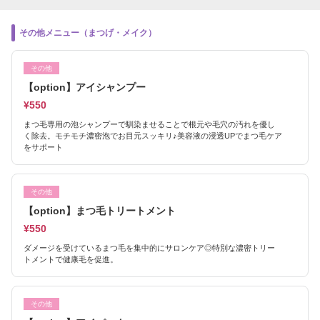
その他メニュー（まつげ・メイク）
その他
【option】アイシャンプー
¥550
まつ毛専用の泡シャンプーで馴染ませることで根元や毛穴の汚れを優し
く除去。モチモチ濃密泡でお目元スッキリ♪美容液の浸透UPでまつ毛ケア
をサポート
その他
【option】まつ毛トリートメント
¥550
ダメージを受けているまつ毛を集中的にサロンケア◎特別な濃密トリー
トメントで健康毛を促進。
その他