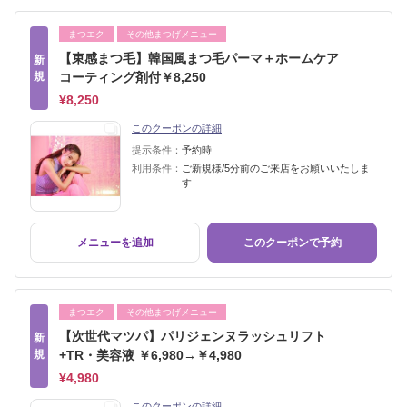
まつエク
その他まつげメニュー
【束感まつ毛】韓国風まつ毛パーマ＋ホームケア
新
規
コーティング剤付￥8,250
¥8,250
このクーポンの詳細
提示条件：
予約時
利用条件：
ご新規様/5分前のご来店をお願いいたしま
す
メニューを追加
このクーポンで予約
まつエク
その他まつげメニュー
【次世代マツパ】パリジェンヌラッシュリフト
新
規
+TR・美容液 ￥6,980→￥4,980
¥4,980
このクーポンの詳細