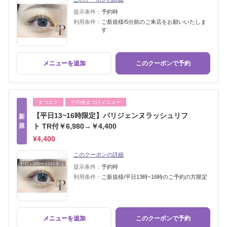
提示条件：
予約時
利用条件：
ご新規様/5分前のご来店をお願いいたしま
す
メニューを追加
このクーポンで予約
まつエク
その他まつげメニュー
【平日13~16時限定】パリジェンヌラッシュリフ
新
規
ト TR付￥6,980→￥4,400
¥4,400
このクーポンの詳細
提示条件：
予約時
利用条件：
ご新規様/平日13時~16時のご予約の方限定
メニューを追加
このクーポンで予約