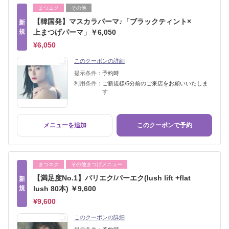
まつエク
その他
【韓国発】マスカラパーマ♪「ブラックティント×
新
規
上まつげパーマ」￥6,050
¥6,050
このクーポンの詳細
提示条件：
予約時
利用条件：
ご新規様/5分前のご来店をお願いいたしま
す
メニューを追加
このクーポンで予約
まつエク
その他まつげメニュー
【満足度No.1】パリエク/パーエク(lush lift +flat
新
規
lush 80本) ￥9,600
¥9,600
このクーポンの詳細