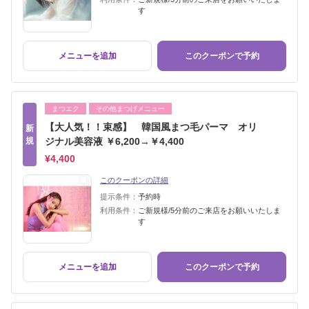
す
メニューを追加
このクーポンで予約
まつエク
その他まつげメニュー
【大人気！！束感】 韓国風まつ毛パーマ オリ
新
規
ジナル美容液 ￥6,200→￥4,400
¥4,400
このクーポンの詳細
提示条件：
予約時
利用条件：
ご新規様/5分前のご来店をお願いいたしま
す
メニューを追加
このクーポンで予約