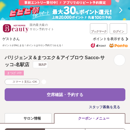
国内最大級の
サロン予約サイト
ブックマーク
ログイン
ゲストさん
ポイントを表示する
ポイントが1%たまる！
ポイントはサロン予約でつかえる！
パリジェンヌ＆まつエク＆アイブロウ Sacco-サ
ッコ-名駅店
MAP
まつげ･ﾒｲｸ
スマート支払いOK
空席確認・予約する
スタッフ募集を見る
サロン情報
クーポン・メニュー