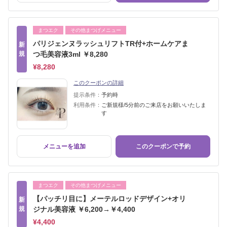
まつエク
その他まつげメニュー
パリジェンヌラッシュリフトTR付+ホームケアま
新
規
つ毛美容液3ml ￥8,280
¥8,280
このクーポンの詳細
提示条件：
予約時
利用条件：
ご新規様/5分前のご来店をお願いいたしま
す
メニューを追加
このクーポンで予約
まつエク
その他まつげメニュー
【パッチリ目に】メーテルロッドデザイン+オリ
新
規
ジナル美容液 ￥6,200→￥4,400
¥4,400