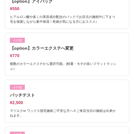
【option】アイパック
¥550
ヒアルロン酸や多くの美容成分配合のパックでお目元の施術中に下まつ
毛を保護しながら集中保湿！乾燥が気になる方におススメ♪
その他
【option】カラーエクステへ変更
¥770
複数のカラーエクステから選択可能。(軽量・モチの良いフラットラッシ
ュ）
その他
パッチテスト
¥2,500
マツエクor ワックス脱毛施術ご不安な方へ※ご来店当日の施術は出来か
ねます。