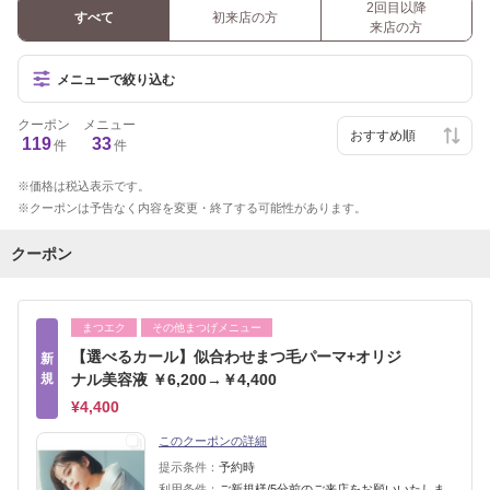
2回目以降
すべて
初来店の方
来店の方
メニューで絞り込む
クーポン
メニュー
119
33
件
件
価格は税込表示です。
クーポンは予告なく内容を変更・終了する可能性があります。
クーポン
まつエク
その他まつげメニュー
【選べるカール】似合わせまつ毛パーマ+オリジ
新
規
ナル美容液 ￥6,200→￥4,400
¥4,400
このクーポンの詳細
提示条件：
予約時
利用条件：
ご新規様/5分前のご来店をお願いいたしま