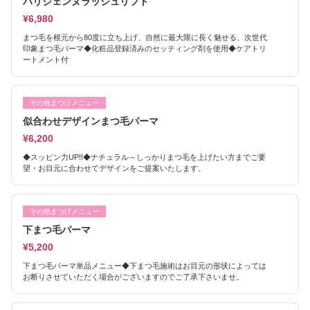
パリジェンヌラッシュリフト
¥6,980
まつ毛を根元から80度に立ち上げ、自然に最大限に長く魅せる、次世代
印象まつ毛パーマ◆化粧品登録済みのセッティング剤を使用◆ケアトリ
ートメント付
その他まつげメニュー
似合わせデザインまつ毛パーマ
¥6,200
◆スッピン力UP!!◆ナチュラル～しっかりまつ毛を上げたい方までご要
望・お目元に合わせてデザインをご提案いたします。
その他まつげメニュー
下まつ毛パーマ
¥5,200
下まつ毛パーマ単品メニュー◆下まつ毛施術はお目元の形状によっては
お断りさせていただく場合がございますのでご了承下さいませ。