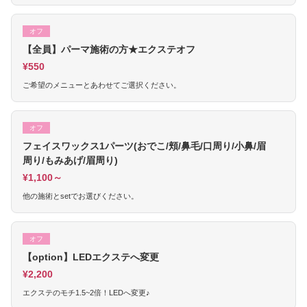
オフ
【全員】パーマ施術の方★エクステオフ
¥550
ご希望のメニューとあわせてご選択ください。
オフ
フェイスワックス1パーツ(おでこ/頬/鼻毛/口周り/小鼻/眉
周り/もみあげ/眉周り)
¥1,100～
他の施術とsetでお選びください。
オフ
【option】LEDエクステへ変更
¥2,200
エクステのモチ1.5~2倍！LEDへ変更♪