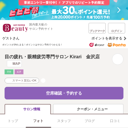
国内最大級の
サロン予約サイト
ブックマーク
ログイン
ゲストさん
ポイントを表示する
ポイントが1%たまる！
ポイントはサロン予約でつかえる！
目の疲れ・眼精疲労専門サロン Kirari 金沢店
MAP
ﾘﾗｸ
ｴｽﾃ
スマート支払いOK
空席確認・予約する
クーポン・メニュー
サロン情報
トップ
フォト
スタッフ
ブログ
口コミ