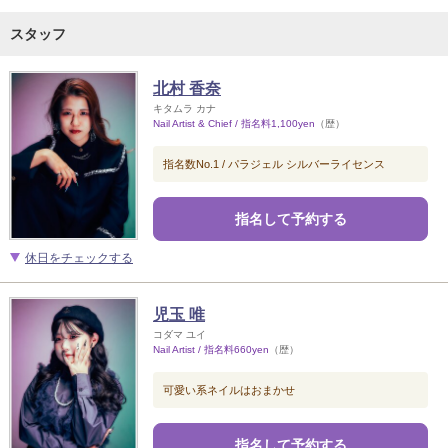
スタッフ
北村 香奈
キタムラ カナ
Nail Artist & Chief / 指名料1,100yen
（歴）
指名数No.1 / パラジェル シルバーライセンス
指名して予約する
休日をチェックする
児玉 唯
コダマ ユイ
Nail Artist / 指名料660yen
（歴）
可愛い系ネイルはおまかせ
指名して予約する