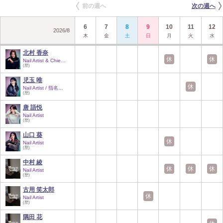
前の週へ
次の週へ
6
7
8
9
10
11
12
2026
/
8
木
金
土
日
月
火
水
北村 香奈
休
休
Nail Artist & Chie…
(歴)
児玉 唯
休
Nail Artist / 指名…
(歴)
唐 語悦
Nail Artist
(歴)
山口 葵
休
Nail Artist
(歴)
中村 綾
休
休
休
Nail Artist
(歴)
古用 笑太郎
休
Nail Artist
(歴)
隅田 花