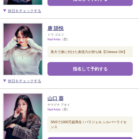
休日をチェックする
唐 語悦
トウ ゴエツ
Nail Artist
（歴）
美大で身に付けた表現力が持ち味【Chinese OK】
指名して予約する
休日をチェックする
山口 葵
ヤマグチ アオイ
Nail Artist
（歴）
SNSで1000万超再生 / パラジェル シルバーライセ
ンス