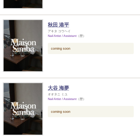
秋田 港平
アキタ コウヘイ
Nail Artist / Assistant
（歴）
coming soon
大谷 海夢
オオタニ ミユ
Nail Artist / Assistant
（歴）
coming soon