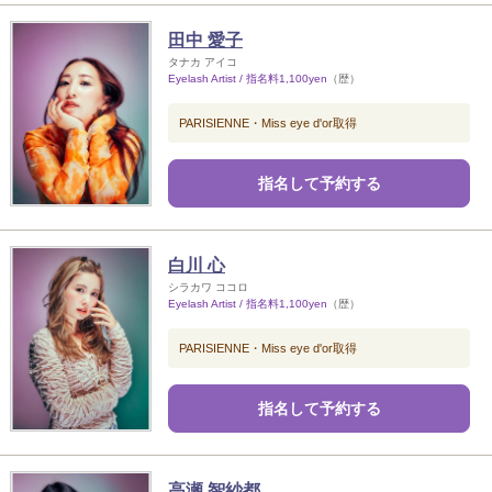
田中 愛子
タナカ アイコ
Eyelash Artist / 指名料1,100yen
（歴）
PARISIENNE・Miss eye d'or取得
指名して予約する
白川 心
シラカワ ココロ
Eyelash Artist / 指名料1,100yen
（歴）
PARISIENNE・Miss eye d'or取得
指名して予約する
高瀬 智紗都