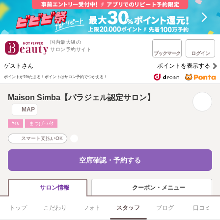
国内最大級の
サロン予約サイト
ブックマーク
ログイン
ゲストさん
ポイントを表示する
ポイントが1%たまる！
ポイントはサロン予約でつかえる！
Maison Simba【パラジェル認定サロン】
MAP
ﾈｲﾙ
まつげ･ﾒｲｸ
スマート支払いOK
空席確認・予約する
クーポン・メニュー
サロン情報
トップ
こだわり
フォト
スタッフ
ブログ
口コミ