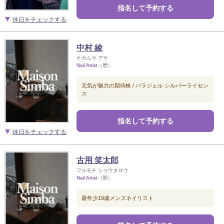
指名して予約する
休日をチェックする
中村 綾
ナカムラ アヤ
Nail Artist
（歴）
元気が魅力の期待株 / パラジェル シルバーライセン
ス
指名して予約する
休日をチェックする
古用 笑太郎
フルモチ ショウタロウ
Nail Artist
（歴）
最年少19歳メンズネイリスト