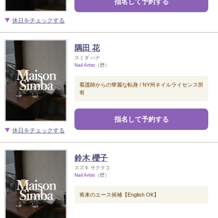
指名して予約する
休日をチェックする
隅田 花
スミダ ハナ
Nail Artist
（歴）
看護師からの華麗な転身 / NY州ネイルライセンス所
有
指名して予約する
休日をチェックする
鈴木 櫻子
スズキ サクラコ
Nail Artist
（歴）
将来のエース候補【English OK】