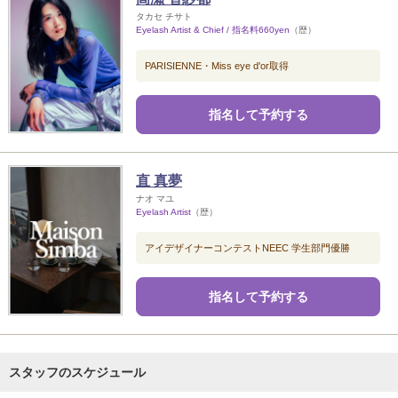
タカセ チサト
Eyelash Artist & Chief / 指名料660yen
（歴）
PARISIENNE・Miss eye d'or取得
指名して予約する
直 真夢
ナオ マユ
Eyelash Artist
（歴）
アイデザイナーコンテストNEEC 学生部門優勝
指名して予約する
スタッフのスケジュール