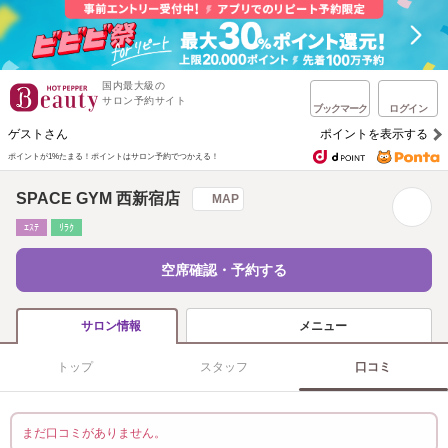
国内最大級の
サロン予約サイト
ブックマーク
ログイン
ゲストさん
ポイントを表示する
ポイントが1%たまる！
ポイントはサロン予約でつかえる！
SPACE GYM 西新宿店
MAP
ｴｽﾃ
ﾘﾗｸ
空席確認・予約する
メニュー
サロン情報
トップ
スタッフ
口コミ
まだ口コミがありません。