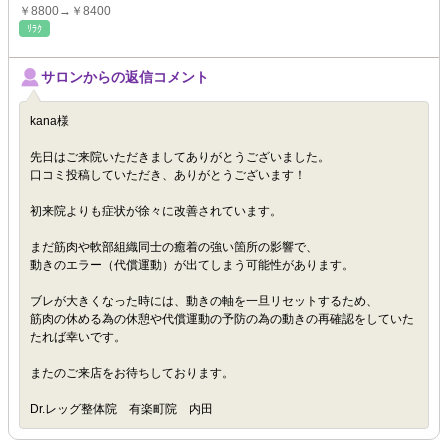
￥8800→￥8400
ﾘﾗｸ
サロンからの返信コメント
kana様
先日はご来院いただきましてありがとうございました。
口コミ投稿していただき、ありがとうございます！
初来院よりも症状が徐々に改善されています。
まだ筋肉や軟部組織同士の癒着の強い箇所の影響で、
動きのエラー（代償運動）が出てしまう可能性があります。
ブレが大きくなった時には、動きの軸を一旦リセットするため、
筋肉の休める為の休憩や代償運動の予防の為の動きの再確認をしていた
たれば幸いです。
またのご来店をお待ちしております。
Dr.レッグ整体院 有楽町院 内田