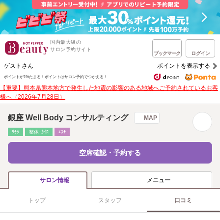
国内最大級の
サロン予約サイト
ブックマーク
ログイン
ゲストさん
ポイントを表示する
ポイントが1%たまる！
ポイントはサロン予約でつかえる！
【重要】熊本県熊本地方で発生した地震の影響のある地域へご予約されているお客
様へ（2026年7月28日）
銀座 Well Body コンサルティング
MAP
ﾘﾗｸ
整体･ｶｲﾛ
ｴｽﾃ
空席確認・予約する
メニュー
サロン情報
トップ
スタッフ
口コミ