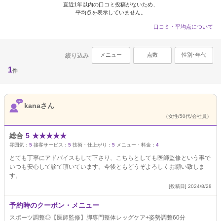
直近1年以内の口コミ投稿がないため、
平均点を表示していません。
口コミ・平均点について
メニュー
点数
性別･年代
絞り込み
1
件
kanaさん
（女性/50代/会社員）
総合
5
★
★
★
★
★
雰囲気：
5
接客サービス：
5
技術・仕上がり：
5
メニュー・料金：
4
とても丁寧にアドバイスもして下さり、こちらとしても医師監修という事で
いつも安心して診て頂いています。今後ともどうぞよろしくお願い致しま
す。
[投稿日] 2024/8/28
予約時のクーポン・メニュー
スポーツ調整◎【医師監修】脚専門整体レッグケア+姿勢調整60分