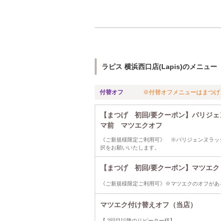
ラピス 横浜西口店(Lapis)のメニュー
付替オフ
※付替オフメニューはまつげ
【まつげ 初回/要クーポン】パリジ
マ前 マツエクオフ
《ご新規様限定ご利用可》 ※パリジェンヌラッ
択をお願いいたします。
【まつげ 初回/要クーポン】マツエク
《ご新規様限定ご利用可》※マツエクのオフがあ
マツエク付け替えオフ（当店）
【 2回目以降のリピーター様】