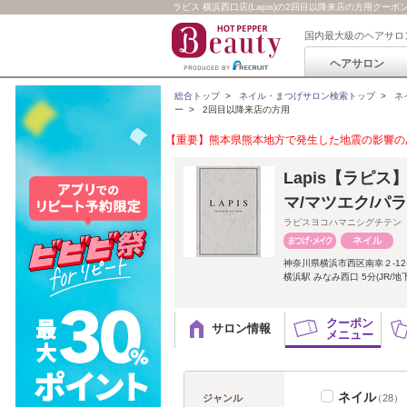
ラピス 横浜西口店(Lapis)の2回目以降来店の方用クー
国内最大級のヘアサロ
ヘアサロン
総合トップ
>
ネイル・まつげサロン検索トップ
>
ネ
ー
>
2回目以降来店の方用
【重要】熊本県熊本地方で発生した地震の影響のあ
Lapis【ラピ
マ/マツエク/パ
ラピスヨコハマニシグチテン
神奈川県横浜市西区南幸２-12
横浜駅 みなみ西口 5分(JR/
クーポン
サロン情報
メニュー
ネイル
ジャンル
（28）