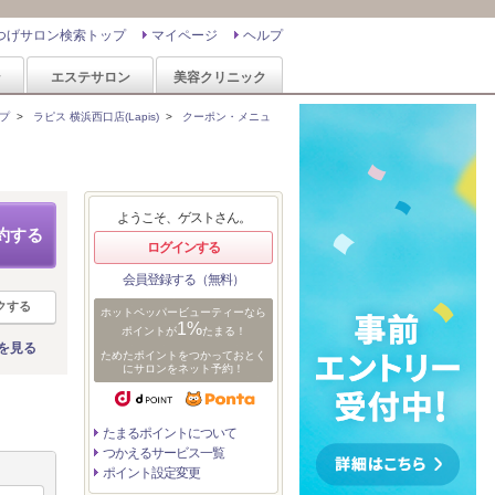
つげサロン検索トップ
マイページ
ヘルプ
ン
エステサロン
美容クリニック
プ
>
ラピス 横浜西口店(Lapis)
>
クーポン・メニュ
ようこそ、ゲストさん。
約する
ログインする
会員登録する（無料）
クする
ホットペッパービューティーなら
1%
ポイントが
たまる！
を見る
ためたポイントをつかっておとく
にサロンをネット予約！
たまるポイントについて
つかえるサービス一覧
ポイント設定変更