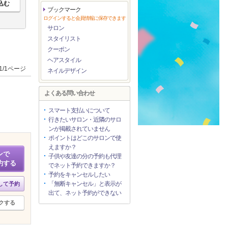
ブックマーク
ログインすると会員情報に保存できます
サロン
スタイリスト
クーポン
ヘアスタイル
1/1ページ
ネイルデザイン
よくある問い合わせ
スマート支払いについて
行きたいサロン・近隣のサロ
ンが掲載されていません
ポイントはどこのサロンで使
えますか？
ンで
子供や友達の分の予約も代理
約する
でネット予約できますか？
予約をキャンセルしたい
「無断キャンセル」と表示が
して予約
出て、ネット予約ができない
クする