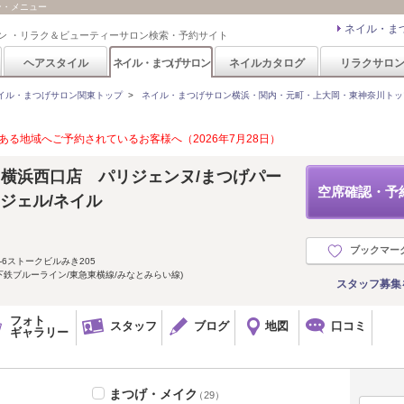
ポン・メニュー
ネイル・ま
ン ・リラク＆ビューティーサロン検索・予約サイト
ヘアスタイル
ネイル・まつげサロン
ネイルカタログ
リラクサロ
イル・まつげサロン関東トップ
>
ネイル・まつげサロン横浜・関内・元町・上大岡・東神奈川トッ
る地域へご予約されているお客様へ（2026年7月28日）
ス】横浜西口店 パリジェンヌ/まつげパー
空席確認・予
ラジェル/ネイル
ブックマー
-6ストークビルみき205
地下鉄ブルーライン/東急東横線/みなとみらい線)
スタッフ募集
フォト
スタッフ
ブログ
地図
口コミ
ギャラリー
まつげ・メイク
（29）