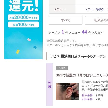
メニュー
メニューを絞る
すべて
初来店の
1
44
クーポン
件 メニュー
件 あります
価格は税込表示です。
クーポンは予告なく内容を変更・終了する可
ラピス 横浜西口店(Lapis)のクーポン
その他
SNSで話題の《耳つぼジュエリー
耳つぼジュエリーが
全
みにアプローチ◎お得
員
意！※妊娠中は施術
提示条件：
予約時
利用条件：
全員