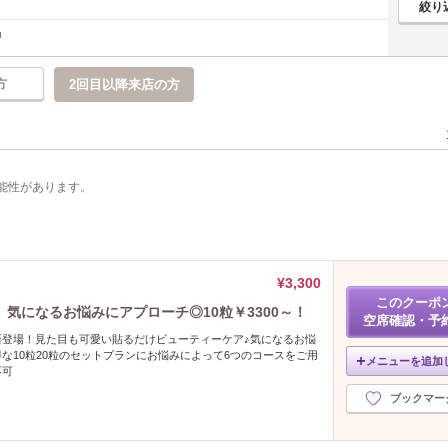
方
2回目以降来店の方
能性があります。
¥3,300
このクーポ
》気になるお悩みにアプローチ◎10粒￥3300～！
空席確認・予
新登場！見た目も可愛い貼るだけビューティーケア♪気になるお悩
な10粒20粒のセットプランにお悩みによって6つのコースをご用
メニューを追加
不可
ブックマー