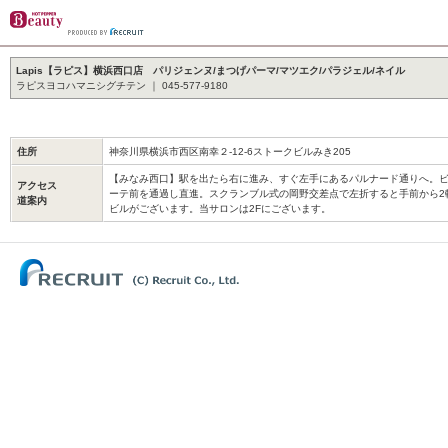
Lapis【ラピス】横浜西口店 パリジェンヌ/まつげパーマ/マツエク/パラジェル/ネイル
ラピスヨコハマニシグチテン ｜ 045-577-9180
住所
神奈川県横浜市西区南幸２-12-6ストークビルみき205
【みなみ西口】駅を出たら右に進み、すぐ左手にあるパルナード通りへ。
アクセス
ーテ前を通過し直進。スクランブル式の岡野交差点で左折すると手前から2
道案内
ビルがございます。当サロンは2Fにございます。