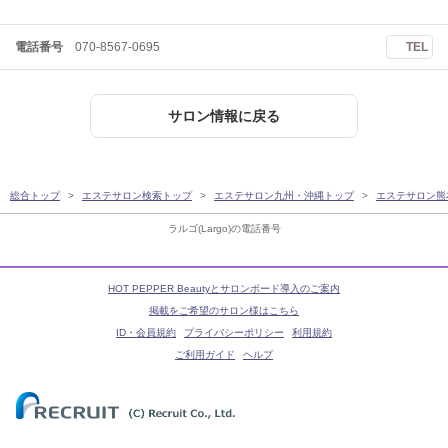
電話番号
070-8567-0695
TEL
サロン情報に戻る
総合トップ
エステサロン検索トップ
エステサロン九州・沖縄トップ
エステサロン熊
ラルゴ(Largo)の電話番号
HOT PEPPER Beautyとサロンボード導入のご案内
掲載をご希望のサロン様はこちら
ID・会員規約
プライバシーポリシー
利用規約
ご利用ガイド
ヘルプ