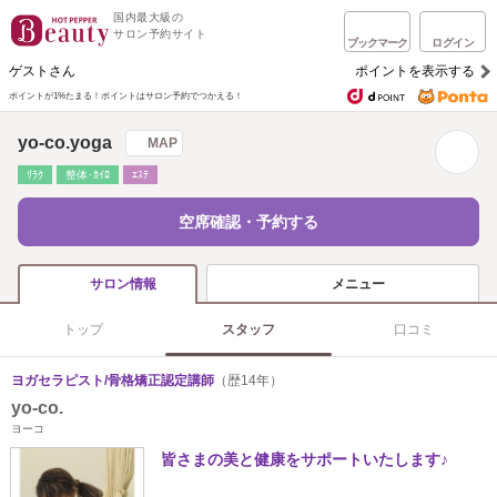
国内最大級の
サロン予約サイト
ブックマーク
ログイン
ゲストさん
ポイントを表示する
ポイントが1%たまる！
ポイントはサロン予約でつかえる！
yo-co.yoga
MAP
ﾘﾗｸ
整体･ｶｲﾛ
ｴｽﾃ
空席確認・予約する
メニュー
サロン情報
トップ
スタッフ
口コミ
ヨガセラピスト/骨格矯正認定講師
（歴14年）
yo-co.
ヨーコ
皆さまの美と健康をサポートいたします♪