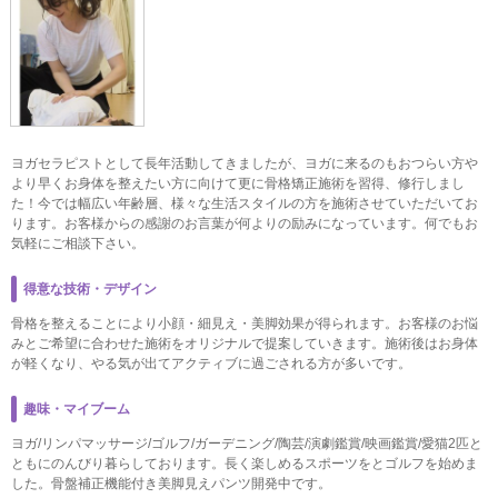
ヨガセラピストとして長年活動してきましたが、ヨガに来るのもおつらい方や
より早くお身体を整えたい方に向けて更に骨格矯正施術を習得、修行しまし
た！今では幅広い年齢層、様々な生活スタイルの方を施術させていただいてお
ります。お客様からの感謝のお言葉が何よりの励みになっています。何でもお
気軽にご相談下さい。
得意な技術・デザイン
骨格を整えることにより小顔・細見え・美脚効果が得られます。お客様のお悩
みとご希望に合わせた施術をオリジナルで提案していきます。施術後はお身体
が軽くなり、やる気が出てアクティブに過ごされる方が多いです。
趣味・マイブーム
ヨガ/リンパマッサージ/ゴルフ/ガーデニング/陶芸/演劇鑑賞/映画鑑賞/愛猫2匹と
ともにのんびり暮らしております。長く楽しめるスポーツをとゴルフを始めま
した。骨盤補正機能付き美脚見えパンツ開発中です。