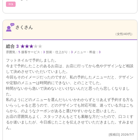
ﾈｲﾙ
さくさん
（女性/40代）
総合
3
★
★
★
★
★
雰囲気：
5
接客サービス：
3
技術・仕上がり：
3
メニュー・料金：
3
フットネイルで予約しました。
今まで予約したことのあるお店は、お店に行ってから色やデザインなど相談
して決めさせていただいていました。
今回もそのイメージだったのですが、私の予約したメニューだと、デザイン
や定額のメニューは時間的にできない、とのことでした。
時間がないから急いで決めないといけないんだと思ったら悲しくなりまし
た。
私のようにどのメニューを選んだらいいかわからずとりあえず予約する方も
いらっしゃると思うので、どのデザインでも対応可能、迷っている方はこち
らから、のようなクーポンがあると選びやすいかなと思いました。
お店の雰囲気もよく、スタッフさんもとても素敵な方だったので、口コミす
るか迷いましたが、今日感じたことを伝えさせていただきました。すみませ
ん。
[投稿日] 2026/7/7