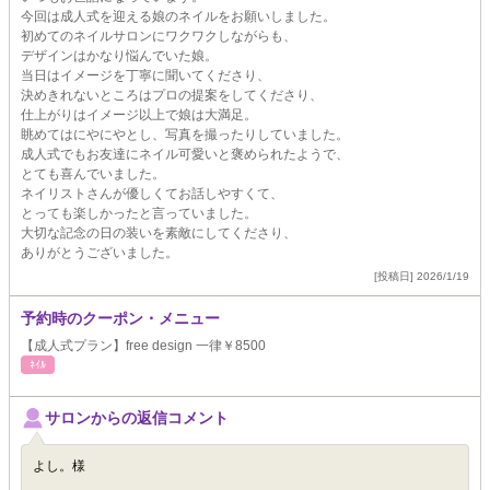
今回は成人式を迎える娘のネイルをお願いしました。
初めてのネイルサロンにワクワクしながらも、
デザインはかなり悩んでいた娘。
当日はイメージを丁寧に聞いてくださり、
決めきれないところはプロの提案をしてくださり、
仕上がりはイメージ以上で娘は大満足。
眺めてはにやにやとし、写真を撮ったりしていました。
成人式でもお友達にネイル可愛いと褒められたようで、
とても喜んでいました。
ネイリストさんが優しくてお話しやすくて、
とっても楽しかったと言っていました。
大切な記念の日の装いを素敵にしてくださり、
ありがとうございました。
[投稿日] 2026/1/19
予約時のクーポン・メニュー
【成人式プラン】free design 一律￥8500
ﾈｲﾙ
サロンからの返信コメント
よし。様