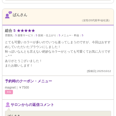
ぱんさん
（女性/20代前半/会社員）
総合
5
★
★
★
★
★
雰囲気：
5
接客サービス：
5
技術・仕上がり：
5
メニュー・料金：
5
とても可愛いカラーが多いのでいつも迷ってしまうのですが、今回はおすす
めしていただいたブラウンにしました！
秋っぽいなんとも言えない絶妙なカラーがとっても可愛くてお気に入りです
～^ ^
ありがとうございました！
またお願いします！
[投稿日] 2025/10/12
予約時のクーポン・メニュー
magnet｜￥7500
ﾈｲﾙ
サロンからの返信コメント