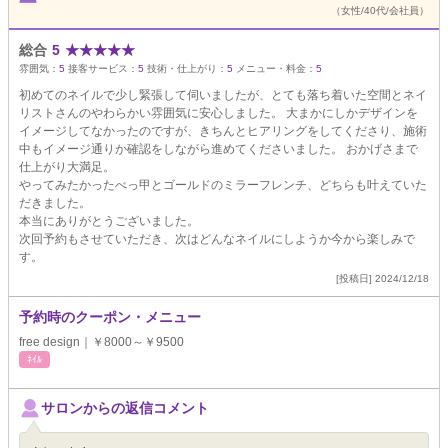
（女性/40代/会社員）
総合
5
★
★
★
★
★
雰囲気：
5
接客サービス：
5
技術・仕上がり：
5
メニュー・料金：
5
初めてのネイルで少し緊張して伺いましたが、とても落ち着いた空間とネイ
リストさんのやわらかい雰囲気に安心しました。 大まかにしかデザインを
イメージしてなかったのですが、きちんとヒアリングをしてくださり、施術
中もイメージ通りか確認をしながら進めてくださいました。 おかげさまで
仕上がり大満足。
やってみたかったべっ甲とゴールドのミラーフレンチ、どちらも叶えていた
だきました。
本当にありがとうございました。
次回予約もさせていただき、次はどんなネイルにしようか今から楽しみで
す。
[投稿日] 2024/12/18
予約時のクーポン・メニュー
free design｜￥8000～￥9500
ﾈｲﾙ
サロンからの返信コメント