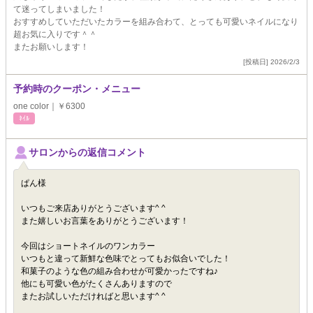
て迷ってしまいました！
おすすめしていただいたカラーを組み合わて、とっても可愛いネイルになり
超お気に入りです＾＾
またお願いします！
[投稿日] 2026/2/3
予約時のクーポン・メニュー
one color｜￥6300
ﾈｲﾙ
サロンからの返信コメント
ぱん様
いつもご来店ありがとうございます^ ^
また嬉しいお言葉をありがとうございます！
今回はショートネイルのワンカラー
いつもと違って新鮮な色味でとってもお似合いでした！
和菓子のような色の組み合わせが可愛かったですね♪
他にも可愛い色がたくさんありますので
またお試しいただければと思います^ ^