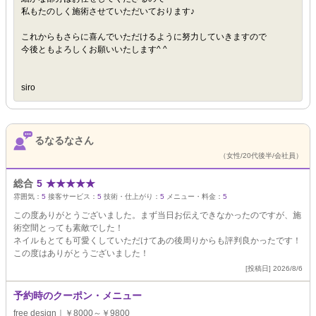
私もたのしく施術させていただいております♪
これからもさらに喜んでいただけるように努力していきますので
今後ともよろしくお願いいたします^ ^
siro
るなるなさん
（女性/20代後半/会社員）
総合
5
★
★
★
★
★
雰囲気：
5
接客サービス：
5
技術・仕上がり：
5
メニュー・料金：
5
この度ありがとうございました。まず当日お伝えできなかったのですが、施
術空間とっても素敵でした！
ネイルもとても可愛くしていただけてあの後周りからも評判良かったです！
この度はありがとうございました！
[投稿日] 2026/8/6
予約時のクーポン・メニュー
free design｜￥8000～￥9800