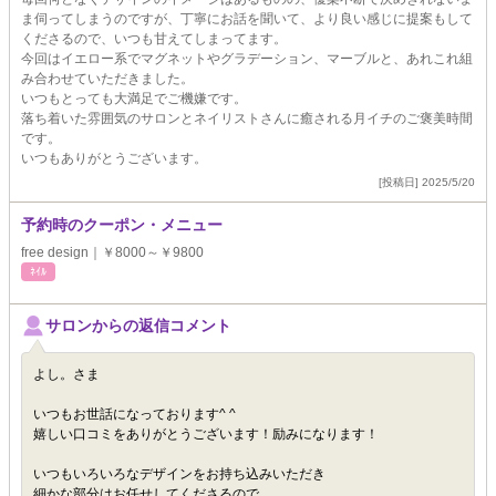
ま伺ってしまうのですが、丁寧にお話を聞いて、より良い感じに提案もして
くださるので、いつも甘えてしまってます。
今回はイエロー系でマグネットやグラデーション、マーブルと、あれこれ組
み合わせていただきました。
いつもとっても大満足でご機嫌です。
落ち着いた雰囲気のサロンとネイリストさんに癒される月イチのご褒美時間
です。
いつもありがとうございます。
[投稿日] 2025/5/20
予約時のクーポン・メニュー
free design｜￥8000～￥9800
ﾈｲﾙ
サロンからの返信コメント
よし。さま
いつもお世話になっております^ ^
嬉しい口コミをありがとうございます！励みになります！
いつもいろいろなデザインをお持ち込みいただき
細かな部分はお任せしてくださるので