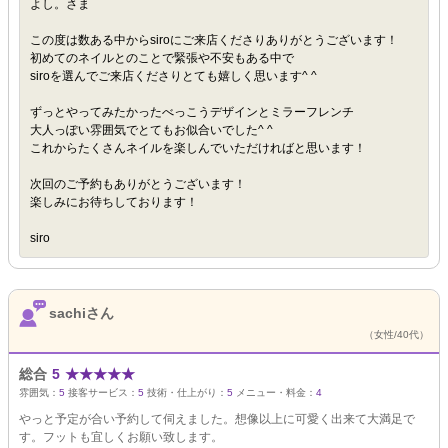
よし。さま
この度は数ある中からsiroにご来店くださりありがとうございます！
初めてのネイルとのことで緊張や不安もある中で
siroを選んでご来店くださりとても嬉しく思います^ ^
ずっとやってみたかったべっこうデザインとミラーフレンチ
大人っぽい雰囲気でとてもお似合いでした^ ^
これからたくさんネイルを楽しんでいただければと思います！
次回のご予約もありがとうございます！
楽しみにお待ちしております！
siro
sachiさん
（女性/40代）
総合
5
★
★
★
★
★
雰囲気：
5
接客サービス：
5
技術・仕上がり：
5
メニュー・料金：
4
やっと予定が合い予約して伺えました。想像以上に可愛く出来て大満足で
す。フットも宜しくお願い致します。