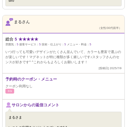
siro
まるさん
（女性/30代前半）
総合
5
★
★
★
★
★
雰囲気：
5
接客サービス：
5
技術・仕上がり：
5
メニュー・料金：
5
いつ行っても可愛いデザインがたくさん並んでいて、カラーも豊富で選ぶの
が楽しいです！マグネットが特に種類が多く嬉しいです♪スタッフさんのセ
ンスが好きです^ ^これからもよろしくお願いします！
[投稿日] 2025/7/9
予約時のクーポン・メニュー
クーポン利用なし
ﾈｲﾙ
サロンからの返信コメント
まるさま