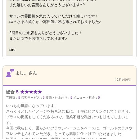
また嬉しいお言葉をありがとうございます^ ^
サロンの雰囲気を気に入っていただけて嬉しいです！
sa＊さまの柔らかい雰囲気に私も癒されておりました♪
2回目のご来店もありがとうございました！
またいつでもお待ちしております♪
siro
よし。さん
（女性/40代）
総合
5
★
★
★
★
★
雰囲気：
5
接客サービス：
5
技術・仕上がり：
5
メニュー・料金：
5
いつもお世話になっています。
ざっくりとしたイメージを持ち込む私に、丁寧にヒアリングしてくださり、
プラスの提案もしてくださるので、優柔不断な私はいつも甘えてしまいま
す。
今回は秋らしく、柔らかいブラウンベージュをベースに、ゴールドのラメや
フレンチを入れていただき、とっても素敵に仕上げていただきました。