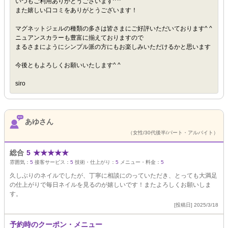
いつもご利用ありがとうございます^ ^
また嬉しい口コミをありがとうございます！
マグネットジェルの種類の多さは皆さまにご好評いただいております^ ^
ニュアンスカラーも豊富に揃えておりますので
まるさまにようにシンプル派の方にもお楽しみいただけるかと思います
今後ともよろしくお願いいたします^ ^
siro
あゆさん
（女性/30代後半/パート・アルバイト）
総合
5
★
★
★
★
★
雰囲気：
5
接客サービス：
5
技術・仕上がり：
5
メニュー・料金：
5
久しぶりのネイルでしたが、丁寧に相談にのっていただき、とっても大満足
の仕上がりで毎日ネイルを見るのが嬉しいです！またよろしくお願いしま
す。
[投稿日] 2025/3/18
予約時のクーポン・メニュー