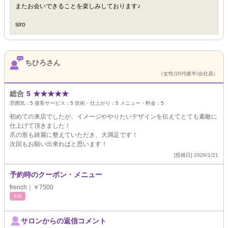
またお会いできることを楽しみしております♪
siro
ちひろさん
（女性/20代後半/会社員）
総合
5
★
★
★
★
★
雰囲気：
5
接客サービス：
5
技術・仕上がり：
5
メニュー・料金：
5
初めての来店でしたが、イメージややりたいデザインを伝えてとても素敵に
仕上げて頂きました！
爪の形も綺麗に整えていただき、大満足です！
次回もお願い出来ればと思います！
[投稿日] 2026/1/21
予約時のクーポン・メニュー
french｜￥7500
ﾈｲﾙ
サロンからの返信コメント