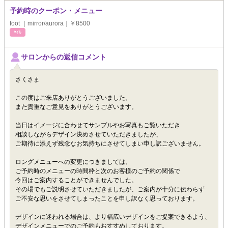
予約時のクーポン・メニュー
foot ｜mirror/aurora｜￥8500
ﾈｲﾙ
サロンからの返信コメント
さくさま
この度はご来店ありがとうございました。
また貴重なご意見をありがとうございます。
当日はイメージに合わせてサンプルやお写真もご覧いただき
相談しながらデザイン決めさせていただきましたが、
ご期待に添えず残念なお気持ちにさせてしまい申し訳ございません。
ロングメニューへの変更につきましては、
ご予約時のメニューの時間枠と次のお客様のご予約の関係で
今回はご案内することができませんでした。
その場でもご説明させていただきましたが、ご案内が十分に伝わらず
ご不安な思いをさせてしまったことを申し訳なく思っております。
デザインに迷われる場合は、より幅広いデザインをご提案できるよう、
デザインメニューでのご予約もおすすめしております。