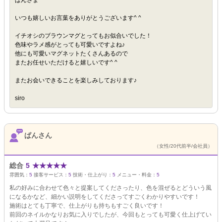
ぱんさま
いつも嬉しいお言葉をありがとうございます^ ^
イチオシのブラウンマグとってもお似合いでした！
色味やラメ感がとっても可愛いですよね♪
他にも可愛いマグネットたくさんあるので
またお任せいただけると嬉しいです^ ^
またお会いできることを楽しみしております♪
siro
ぱんさん
（女性/20代前半/会社員）
総合
5
★
★
★
★
★
雰囲気：
5
接客サービス：
5
技術・仕上がり：
5
メニュー・料金：
5
私の好みに合わせて色々と提案してくださったり、色を混ぜるとどういう風
になるかなど、細かい説明をしてくださってすごくわかりやすいです！
施術はとても丁寧で、仕上がりも持ちもすごく良いです！
前回のネイルかなりお気に入りでしたが、今回もとっても可愛く仕上げてい