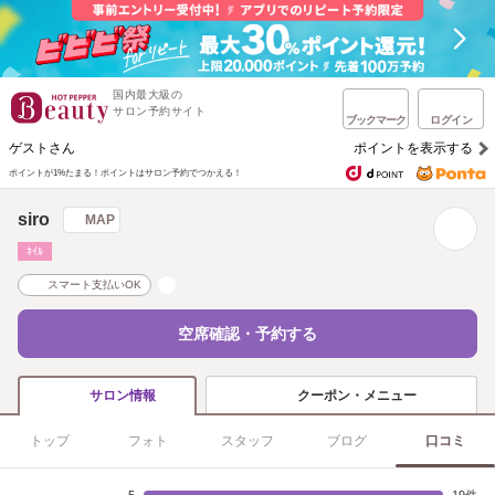
国内最大級の
サロン予約サイト
ブックマーク
ログイン
ゲストさん
ポイントを表示する
ポイントが1%たまる！
ポイントはサロン予約でつかえる！
siro
MAP
ﾈｲﾙ
スマート支払いOK
空席確認・予約する
クーポン・メニュー
サロン情報
トップ
フォト
スタッフ
ブログ
口コミ