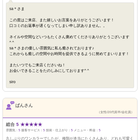
sa＊さま
この度はご来店、また嬉しいお言葉をありがとうございます！
口コミのお返事が遅くなってしまい申し訳ありません。。
ネイルや空間などいつもたくさん褒めてくださりありがとうございます
^ ^
sa＊さまの優しい雰囲気に私も癒されております♪
これからも癒しの空間やお時間を提供できるように努めてまいります！
またいつでもご来店くださいね！
お会いできることをたのしみにしております^ ^
siro
ぱんさん
（女性/20代前半/会社員）
総合
5
★
★
★
★
★
雰囲気：
5
接客サービス：
5
技術・仕上がり：
5
メニュー・料金：
5
久しぶりのワンカラーでしたが、種類が本当にたくさんあり、どれも可愛く