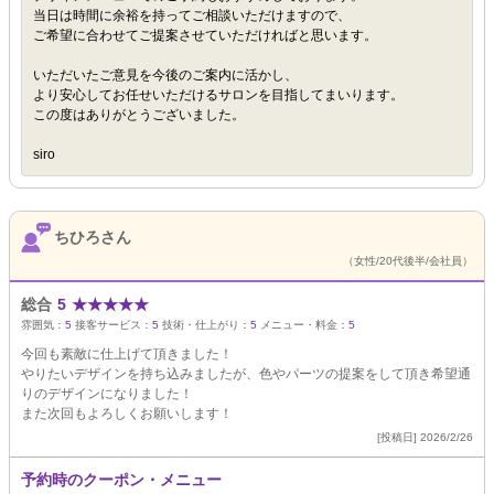
当日は時間に余裕を持ってご相談いただけますので、
ご希望に合わせてご提案させていただければと思います。
いただいたご意見を今後のご案内に活かし、
より安心してお任せいただけるサロンを目指してまいります。
この度はありがとうございました。
siro
ちひろさん
（女性/20代後半/会社員）
総合
5
★
★
★
★
★
雰囲気：
5
接客サービス：
5
技術・仕上がり：
5
メニュー・料金：
5
今回も素敵に仕上げて頂きました！
やりたいデザインを持ち込みましたが、色やパーツの提案をして頂き希望通
りのデザインになりました！
また次回もよろしくお願いします！
[投稿日] 2026/2/26
予約時のクーポン・メニュー