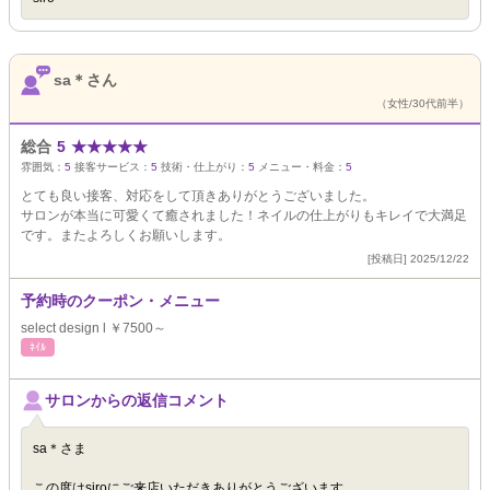
sa＊さん
（女性/30代前半）
総合
5
★
★
★
★
★
雰囲気：
5
接客サービス：
5
技術・仕上がり：
5
メニュー・料金：
5
とても良い接客、対応をして頂きありがとうございました。
サロンが本当に可愛くて癒されました！ネイルの仕上がりもキレイで大満足
です。またよろしくお願いします。
[投稿日] 2025/12/22
予約時のクーポン・メニュー
select design l ￥7500～
ﾈｲﾙ
サロンからの返信コメント
sa＊さま
この度はsiroにご来店いただきありがとうございます