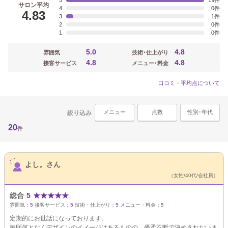
5
19
サロン平均
4
0
4.83
3
1
2
0
1
0
5.0
4.8
雰囲気
技術･仕上がり
4.8
4.8
接客サービス
メニュー･料金
口コミ・平均点について
メニュー
点数
性別･年代
絞り込み
20
件
サロンPick Up
よし。さん
（女性/40代/会社員）
総合
5
★
★
★
★
★
雰囲気：
5
接客サービス：
5
技術・仕上がり：
5
メニュー・料金：
5
定期的にお世話になっております。
毎回何となくデザインのイメージはあるものの、優柔不断で決めきれないま