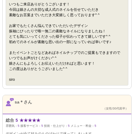
いつもご来店ありがとうございます！
今回は娘さんの大切な成人式のネイルを任せていただき
素敵なお言葉までいただき大変嬉しく思っております^ ^
お家でもたくさん悩んできていただいたデザイン
振袖にぴったりで唯一無二の素敵なネイルになりましたね！
とても気にいってくださった様子が伝わってきて嬉しいです^ ^
初めてのネイルが素敵な思い出の一部になっていれば幸いです♪
またイベントごとなどあればネイルチップでのご提案もできますので
いつでもお声がけください^ ^
娘さんにもよろしくお伝えいただければと思います！
この度はありがとうございました^ ^
siro
sa＊さん
（女性/30代前半）
総合
5
★
★
★
★
★
雰囲気：
5
接客サービス：
5
技術・仕上がり：
5
メニュー・料金：
5
デザインが全て好みのものばかりで迷ってしまいます