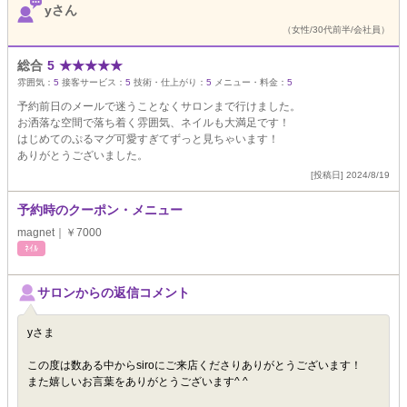
yさん
（女性/30代前半/会社員）
総合
5
★
★
★
★
★
雰囲気：
5
接客サービス：
5
技術・仕上がり：
5
メニュー・料金：
5
予約前日のメールで迷うことなくサロンまで行けました。
お洒落な空間で落ち着く雰囲気、ネイルも大満足です！
はじめてのぷるマグ可愛すぎてずっと見ちゃいます！
ありがとうございました。
[投稿日] 2024/8/19
予約時のクーポン・メニュー
magnet｜￥7000
ﾈｲﾙ
サロンからの返信コメント
yさま
この度は数ある中からsiroにご来店くださりありがとうございます！
また嬉しいお言葉をありがとうございます^ ^