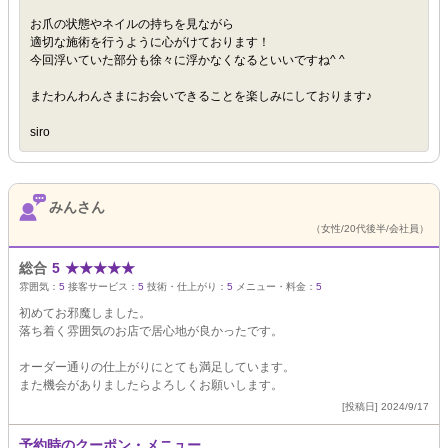
お爪の状態やネイルの持ちを見ながら
適切な施術を行うように心がけております！
今回浮いていた部分も徐々に浮かなくなるといいですね^ ^
またわんわんさまにお会いできることを楽しみにしております♪
siro
みんさん
（女性/20代後半/会社員）
総合
5
★
★
★
★
★
雰囲気：
5
接客サービス：
5
技術・仕上がり：
5
メニュー・料金：
5
初めてお邪魔しました。
落ち着く雰囲気のお店で居心地が良かったです。
オーダー通りの仕上がりにとても満足しています。
また機会がありましたらよろしくお願いします。
[投稿日] 2024/9/17
予約時のクーポン・メニュー