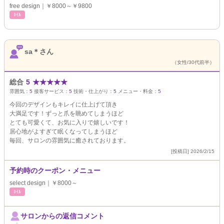
free design｜￥8000～￥9800
ﾈｲﾙ
sa＊さん
（女性/30代前半）
総合
5
★
★
★
★
★
雰囲気：
5
接客サービス：
5
技術・仕上がり：
5
メニュー・料金：
5
今回のデザインもキレイに仕上げて頂き
大満足です！ずっと爪を眺めてしまうほど
とても可愛くて、お気に入りで嬉しいです！
居心地がよすぎて眠くなってしまうほど
毎回、サロンの雰囲気に癒されております。
[投稿日] 2026/2/15
予約時のクーポン・メニュー
select design｜￥8000～
ﾈｲﾙ
サロンからの返信コメント