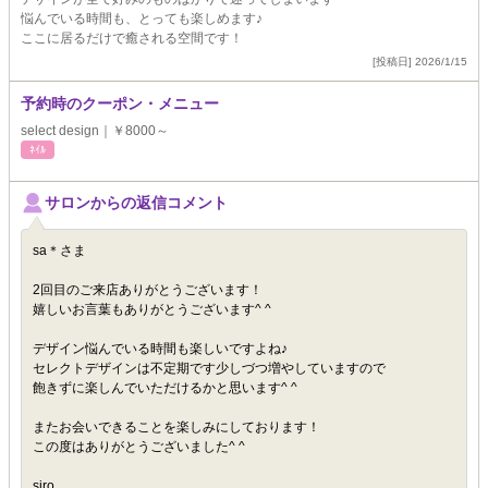
悩んでいる時間も、とっても楽しめます♪
ここに居るだけで癒される空間です！
[投稿日] 2026/1/15
予約時のクーポン・メニュー
select design｜￥8000～
ﾈｲﾙ
サロンからの返信コメント
sa＊さま
2回目のご来店ありがとうございます！
嬉しいお言葉もありがとうございます^ ^
デザイン悩んでいる時間も楽しいですよね♪
セレクトデザインは不定期です少しづつ増やしていますので
飽きずに楽しんでいただけるかと思います^ ^
またお会いできることを楽しみにしております！
この度はありがとうございました^ ^
siro