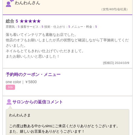
わんわんさん
（女性/40代/会社員）
総合
5
★
★
★
★
★
雰囲気：
5
接客サービス：
5
技術・仕上がり：
5
メニュー・料金：
5
落ち着いてインテリアも素敵なお店でした。
他店のオフもお願いしましたが爪の状態など確認しながら丁寧施術してくだ
さいました。
ネイルもとてもきれい仕上げていただきまして。
またお願いしたいと思いました！
[投稿日] 2024/10/9
予約時のクーポン・メニュー
one color｜￥5800
ﾈｲﾙ
サロンからの返信コメント
わんわんさま
この度は数ある中からsiroにご来店くださりありがとうございます。
また、嬉しいお言葉をありがとうございます！