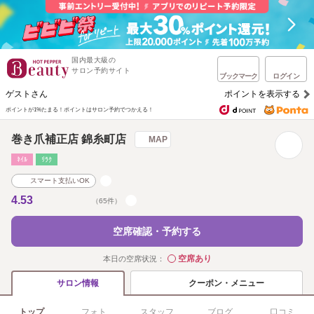
国内最大級の
サロン予約サイト
ブックマーク
ログイン
ゲストさん
ポイントを表示する
ポイントが1%たまる！
ポイントはサロン予約でつかえる！
巻き爪補正店 錦糸町店
MAP
ﾈｲﾙ
ﾘﾗｸ
スマート支払いOK
4.53
（65件）
空席確認・予約する
空席あり
本日の空席状況：
◯
クーポン・メニュー
サロン情報
トップ
フォト
スタッフ
ブログ
口コミ