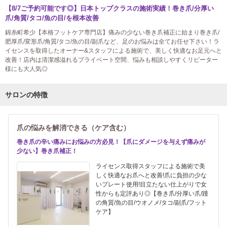
【8/7ご予約可能です◎】日本トップクラスの施術実績！巻き爪/分厚い
爪/角質/タコ/魚の目/を根本改善
錦糸町希少【本格フットケア専門店】痛みの少ない巻き爪補正に始まり巻き爪/
肥厚爪/変形爪/角質/タコ/魚の目/副爪など、足のお悩みは全てお任せ下さい！ラ
イセンスを取得したオーナー&スタッフによる施術で、美しく快適なお足元へと
改善！店内は清潔感溢れるプライベート空間、悩みも相談しやすくリピーター
様にも大人気◎
サロンの特徴
爪の悩みを解消できる（ケア含む）
巻き爪の辛い痛みにお悩みの方必見！【爪にダメージを与えず痛みが
少ない】巻き爪補正！
ライセンス取得スタッフによる施術で美
しく快適なお爪へと改善!爪に負担の少な
いプレート使用!目立たない仕上がりで女
性からも定評あり◎【巻き爪/分厚い爪/踵
の角質/魚の目/ウオノメ/タコ/副爪/フット
ケア】