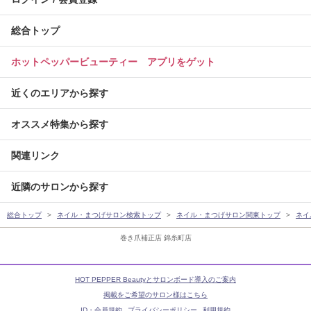
総合トップ
ホットペッパービューティー アプリをゲット
近くのエリアから探す
オススメ特集から探す
関連リンク
近隣のサロンから探す
総合トップ
ネイル・まつげサロン検索トップ
ネイル・まつげサロン関東トップ
ネイ
巻き爪補正店 錦糸町店
HOT PEPPER Beautyとサロンボード導入のご案内
掲載をご希望のサロン様はこちら
ID・会員規約
プライバシーポリシー
利用規約