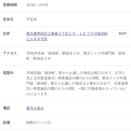
営業時間
10:00～20:00
定休日
不定休
住所
東京都墨田区江東橋４丁目２９－１６ プラザ錦糸町
MAP
ビル８Ｎ号室
アクセス
JR総武本線「錦糸町」駅徒歩２分、東京メトロ半蔵門線「錦糸
町」駅徒歩２分
道案内
JR総武線「錦糸町」駅からお越しの場合は南口を出て、左手に
見える京葉道路沿い商業施設の隣のビルの8階。東京メトロ半蔵
門線「錦糸町」駅からお越しの場合は２番出口を出て、京葉道路
沿い商業施設の隣のビルの8階。一階に不動産屋が入っているビ
ルになります。
電話
番号を表示
設備
総数2(ベッド2)