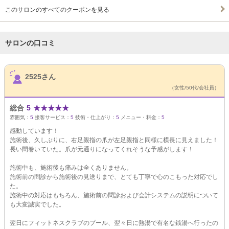
このサロンのすべてのクーポンを見る
サロンの口コミ
サロンPick Up
2525さん
（女性/50代/会社員）
総合
5
★
★
★
★
★
雰囲気：
5
接客サービス：
5
技術・仕上がり：
5
メニュー・料金：
5
感動しています！
施術後、久しぶりに、右足親指の爪が左足親指と同様に横長に見えました！
長い間巻いていた。爪が元通りになってくれそうな予感がします！
施術中も、施術後も痛みは全くありません。
施術前の問診から施術後の見送りまで、とても丁寧で心のこもった対応でし
た。
施術中の対応はもちろん、施術前の問診および会計システムの説明について
も大変誠実でした。
翌日にフィットネスクラブのプール、翌々日に熱湯で有名な銭湯へ行ったの