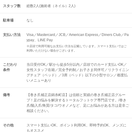
スタッフ数
総数2人(施術者（ネイル）2人)
駐車場
なし
支払い方法
Visa／Mastercard／JCB／American Express／Diners Club／Pa
ypay、LINE Pay
※店頭で利用可能なお支払い方法を記載しています。スマート支払いではご
利用いただけない場合がございます。
こだわり
当日受付OK／駅から徒歩5分以内／店頭でのカード支払いOK／
条件
女性スタッフ在籍／完全予約制／お子さま同伴可／リクライニン
グチェア（ベッド）／3席（ベッド）以下の小型サロン／都度払
いメニューあり
備考
【巻き爪補正店錦糸町店】は信頼と実績の巻き爪補正店グルー
プ！足の悩みを解決するトータルフットケア専門店です。/巻き
爪/陥入爪/角質/タコ/ウオノメなど、足にお悩みがある方は是非ご
相談ください。
その他
スマート支払いOK
ポイント利用OK
即時予約OK
メンズに
もオススメ