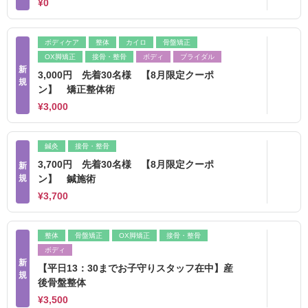
¥0
ボディケア
整体
カイロ
骨盤矯正
OX脚矯正
接骨・整骨
ボディ
ブライダル
新
3,000円 先着30名様 【8月限定クーポ
規
ン】 矯正整体術
¥3,000
鍼灸
接骨・整骨
3,700円 先着30名様 【8月限定クーポ
新
規
ン】 鍼施術
¥3,700
整体
骨盤矯正
OX脚矯正
接骨・整骨
ボディ
新
【平日13：30までお子守りスタッフ在中】産
規
後骨盤整体
¥3,500