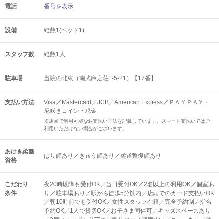
電話
番号を表示
設備
総数1(ベッド1)
スタッフ数
総数1人
駐車場
当院の北東（南武庫之荘1-5-21）【17番】
支払い方法
Visa／Mastercard／JCB／American Express／ＰＡＹＰＡＹ・
尼咲きコイン・現金
※店頭で利用可能なお支払い方法を記載しています。スマート支払いではご
利用いただけない場合がございます。
あはき柔整
はり師あり／きゅう師あり／柔道整復師あり
資格
こだわり
夜20時以降も受付OK／当日受付OK／2名以上の利用OK／個室あ
条件
り／駐車場あり／駅から徒歩5分以内／店頭でのカード支払いOK
／朝10時前でも受付OK／女性スタッフ在籍／完全予約制／指名
予約OK／1人で貸切OK／お子さま同伴可／キッズスペースあり