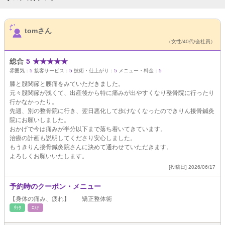
サロンPick Up
tomさん
（女性/40代/会社員）
総合
5
★
★
★
★
★
雰囲気：
5
接客サービス：
5
技術・仕上がり：
5
メニュー・料金：
5
膝と股関節と腰痛をみていただきました。
元々股関節が浅くて、出産後から特に痛みが出やすくなり整骨院に行ったり
行かなかったり。
先週、別の整骨院に行き、翌日悪化して歩けなくなったのできりん接骨鍼灸
院にお願いしました。
おかげで今は痛みが半分以下まで落ち着いてきています。
治療の計画も説明してくださり安心しました。
もうきりん接骨鍼灸院さんに決めて通わせていただきます。
よろしくお願いいたします。
[投稿日] 2026/06/17
予約時のクーポン・メニュー
【身体の痛み、疲れ】 矯正整体術
ﾘﾗｸ
ｴｽﾃ