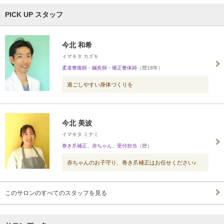
PICK UP スタッフ
今北 和希
イマキタ カズキ
柔道整復師・鍼灸師・矯正整体師
（歴18年）
過ごしやすい身体づくりを
今北 美波
イマキタ ミナミ
巻き爪補正、赤ちゃん、受付担当
（歴）
赤ちゃんのお子守り、巻き爪補正はお任せください♪
このサロンのすべてのスタッフを見る