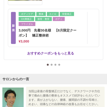
ボディケア
整体
カイロ
骨盤矯正
OX脚矯正
接骨・整骨
ボディ
ブライダル
新
規
3,000円 先着30名様 【8月限定クー
ポン】 矯正整体術
¥3,000
おすすめクーポンをもっと見る
サロンからの一言
当院は産後の骨盤矯正だけでなく、デスクワークや力仕
事で痛めた腰痛の整体もオススメで好評をいただいてい
ます。肩が上がらない、腰痛、膝関節の不調や耳鳴り、
めまい、頭痛などの自律神経の改善もお任せください。