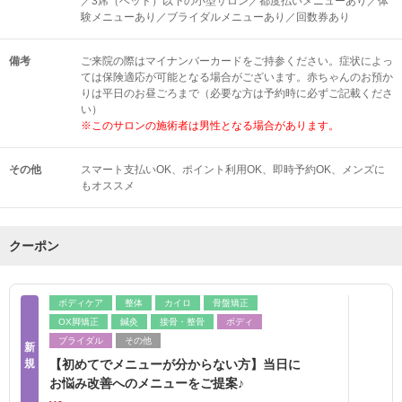
／3席（ベッド）以下の小型サロン／都度払いメニューあり／体
験メニューあり／ブライダルメニューあり／回数券あり
備考
ご来院の際はマイナンバーカードをご持参ください。症状によっ
ては保険適応が可能となる場合がございます。赤ちゃんのお預か
りは平日のお昼ごろまで（必要な方は予約時に必ずご記載くださ
い）
※このサロンの施術者は男性となる場合があります。
その他
スマート支払いOK
ポイント利用OK
即時予約OK
メンズに
もオススメ
クーポン
ボディケア
整体
カイロ
骨盤矯正
OX脚矯正
鍼灸
接骨・整骨
ボディ
ブライダル
その他
新
規
【初めてでメニューが分からない方】当日に
お悩み改善へのメニューをご提案♪