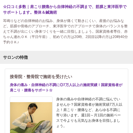
☆口コミ多数｜肩こり腰痛から自律神経の不調まで、筋膜と東洋医学で
サポートします。整体＆鍼施術
耳鳴りなどの自律神経のお悩み、身体が痛くて動きにくい、産後のお悩みな
ど。筋膜や骨格のアプローチ、東洋医学でのアプローチで身体のバランスを整
えて不調が出にくい身体づくりを一緒に目指しましょう。国家資格者専任、赤
ちゃん連れＯＫ（平日午前）、初めての方は20時、2回目以降の方は20時40分
予約ＯＫ♪
サロンの特徴
接骨院・整骨院で施術を受けたい
身体の痛み・自律神経の不調に◎7万人以上の施術実績！国家資格者が
肩こり・腰痛をサポート☆
身体の痛みや自律神経の不調に悩んでい
ませんか？国家資格者が施術実績7万人以
上！肩こり・腰痛など、あらゆる不調に
寄り添います。週1回～月1回の施術ペー
スで今よりも元気なお身体を目指しまし
ょう。