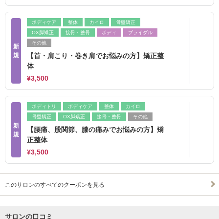
ボディケア
整体
カイロ
骨盤矯正
OX脚矯正
接骨・整骨
ボディ
ブライダル
その他
新
規
【首・肩こり・巻き肩でお悩みの方】矯正整
体
¥3,500
ボディトリ
ボディケア
整体
カイロ
骨盤矯正
OX脚矯正
接骨・整骨
その他
新
【腰痛、股関節、膝の痛みでお悩みの方】矯
規
正整体
¥3,500
このサロンのすべてのクーポンを見る
サロンの口コミ