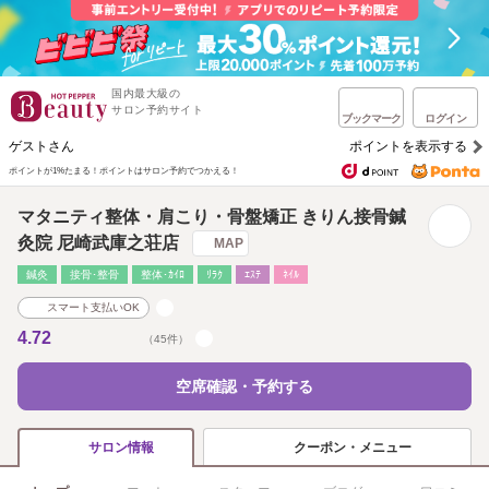
国内最大級の
サロン予約サイト
ブックマーク
ログイン
ゲストさん
ポイントを表示する
ポイントが1%たまる！
ポイントはサロン予約でつかえる！
マタニティ整体・肩こり・骨盤矯正 きりん接骨鍼
灸院 尼崎武庫之荘店
MAP
鍼灸
接骨･整骨
整体･ｶｲﾛ
ﾘﾗｸ
ｴｽﾃ
ﾈｲﾙ
スマート支払いOK
4.72
（45件）
空席確認・予約する
クーポン・メニュー
サロン情報