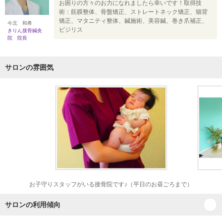
お困りの方々のお力になれましたら幸いです！取得技
術：筋膜整体、骨盤矯正、ストレートネック矯正、猫背
矯正、マタニティ整体、鍼施術、美容鍼、巻き爪補正、
今北 和希
ビジリス
きりん接骨鍼灸
院 院長
サロンの雰囲気
お子守りスタッフがいる接骨院です♪（平日のお昼ごろまで）
サロンの利用傾向