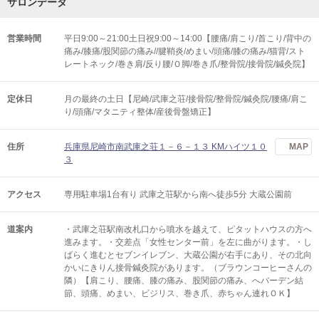
サロンデータ
営業時間
平日9:00～21:00土日祝9:00～14:00【腰痛/肩こり/首こり/背中の
痛み/膝痛/股関節の痛み//腱鞘炎/めまい/頭痛/膝の痛み/猫背/スト
レートネック/巻き肩/反り腰/Ｏ脚/巻き爪/整骨院/接骨院/鍼灸院】
定休日
月の最終の土日【尼崎/武庫之荘/接骨院/整骨院/鍼灸院/腰痛/肩こ
り/頭痛/マタニティ整体/産後骨盤矯正】
住所
兵庫県尼崎市南武庫之荘１－６－１３ KMハイツ１０
MAP
３
アクセス
専用駐車場1台有り 武庫之荘駅から南へ徒歩5分 大蔵公園前
道案内
・武庫之荘駅南改札口から噴水を越えて、ピタットハウスの方へ
進みます。・交差点「女性センター前」を左に曲がります。・し
ばらく進むとセブンイレブン、大蔵公園が右手にあり、その北向
かいにきりん接骨鍼灸院があります。（ブラウンコーヒーさんの
隣）【肩こり、腰痛、膝の痛み、股関節の痛み、へバーデン結
節、頭痛、めまい、ビジリス、巻き爪、赤ちゃん連れＯＫ】