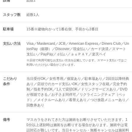
設備
総数1
スタッフ数
総数1人
駐車場
15番※建物向かって1番右側、手前から2番目
支払い方法
Visa／Mastercard／JCB／American Express／Diners Club／Un
ionPay（銀聯）／Discover／現金払い／カード決済／スマート
支払い／PayPay／ｄ払い／ａｕＰＡＹ／楽天ペイ
※店頭で利用可能なお支払い方法を記載しています。スマート支払いではご
利用いただけない場合がございます。
こだわり
当日受付OK／女性専用／個室あり／駐車場あり／2回目以降特典
条件
あり／店頭でのカード支払いOK／女性スタッフ在籍／完全予約
制／指名予約OK／1人で貸切OK／ドリンクサービスあり／DVD
が視聴できる／お子さま同伴可／リクライニングチェア（ベッ
ド）／メイクルームあり／着替えあり／つけ放題メニューあり／
回数券あり
備考
マスカラをされてきた方は施術をお断りさせていただきます。1
0分以上遅刻時は施術をお断りする場合があります。施術中は電
話対応が難しいです。当日キャンセル・無断キャンセルは施術料