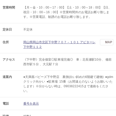
営業時間
【月～金・10：00～17：00】【土・10：00～18：00】【日、
祝日・10：00～16：00】※営業時間外のお電話お断り致しま
す。※営業電話、勧誘のお電話お断り致します。
定休日
不定休
住所
岡山県岡山市北区下中野７０７－１０１ アビターレ
MAP
下中野１１２
アクセス
《下中野》完全個室◎駐車場完備◎ 車：北長瀬駅10分、 備前
西市駅５分 、大元駅７分
道案内
●天満屋パピーズ下中野店 裏側(白い斜めの6階建て建物) ●gdm
クリック向かい ●駐車場 15番（お間違えのないようお願いいた
します）※分からない時は、09038222415まで連絡をくださ
い。
電話
番号を表示