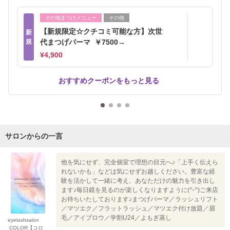
その他まつげメニュー
その他
【新規限定☆クチコミ可能な方】次世
新
規
代まつげパーマ ￥7500→
¥4,900
おすすめクーポンをもっと見る
サロンからの一言
他を気にせず、完全個室で理想の目元へ♪「上手く伝えら
れないかも」などは気にせずお越しください。豊富な経
験を活かして一緒に考え、あなただけの魅力を引き出し
ます♪毎日鏡を見るのが楽しくなりますように(^-^)ご来店
お待ちいたしております♪まつげパーマ／ラッシュリフト
／マツエク／フラットラッシュ／マツエク付け放題／眉
毛／アイブロウ／学割U24／よもぎ蒸し
eyelashsalon
COLOR【コロ