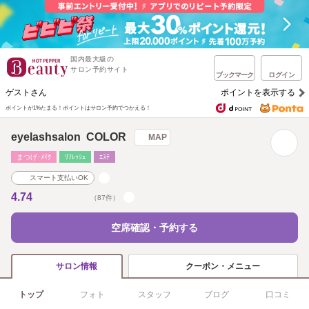
国内最大級の
サロン予約サイト
ブックマーク
ログイン
ゲストさん
ポイントを表示する
ポイントが1%たまる！
ポイントはサロン予約でつかえる！
eyelashsalon COLOR
MAP
まつげ･ﾒｲｸ
ﾘﾌﾚｯｼｭ
ｴｽﾃ
スマート支払いOK
4.74
（87件）
空席確認・予約する
クーポン・メニュー
サロン情報
トップ
フォト
スタッフ
ブログ
口コミ