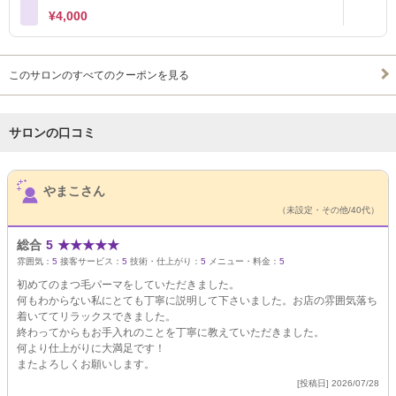
¥4,000
このサロンのすべてのクーポンを見る
サロンの口コミ
サロンPick Up
やまこさん
（未設定・その他/40代）
総合
5
★
★
★
★
★
雰囲気：
5
接客サービス：
5
技術・仕上がり：
5
メニュー・料金：
5
初めてのまつ毛パーマをしていただきました。
何もわからない私にとても丁寧に説明して下さいました。お店の雰囲気落ち
着いててリラックスできました。
終わってからもお手入れのことを丁寧に教えていただきました。
何より仕上がりに大満足です！
またよろしくお願いします。
[投稿日] 2026/07/28