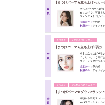
【まつげパーマ★立ち上げ×cカール
立ち上げ×カールがダ
全
立ち上げで、可愛らし
員
ジェンヌ #まつげパ
提示条件：
予約時
利用条件：
アイメイク
まつエク
その他まつげメニュー
【まつげパーマ★立ち上げ×弱カール
根本の立ち上げ×弱
全
にしたいという方におす
員
リジェンヌ #まつげ
提示条件：
予約時
利用条件：
アイメイク
まつエク
その他まつげメニュー
【まつげパーマ★ダウン×ラッシュ】
目頭から中間ストレ
全
★パリジェンヌくら
員