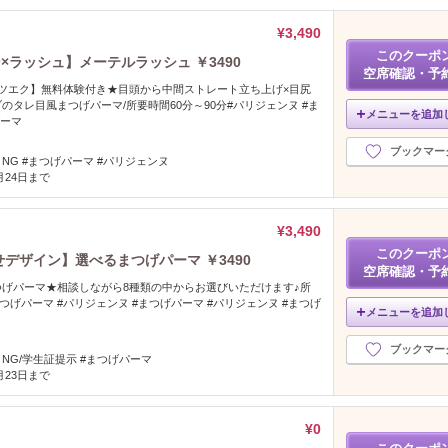
¥3,490
このクーポ
ラッシュ】メーテルラッシュ ￥3490
空席確認・予
ツエク】無料体験付き★目頭から中間ストレート立ち上げ×目尻
のタレ目風まつげパーマ/所要時間60分～90分#パリジェンヌ #ま
メニューを追加
パーマ
ブックマー
NG #まつげパーマ #パリジェンヌ
8月24日まで
¥3,490
このクーポ
デザイン】選べるまつげパーマ ￥3490
空席確認・予
げパーマ★相談しながら8種類の中からお選びいただけます♪所
まつげパーマ #パリジェンヌ #まつげパーマ #パリジェンヌ #まつげ
メニューを追加
ブックマー
NG/学生証提示 #まつげパーマ
9月23日まで
¥0