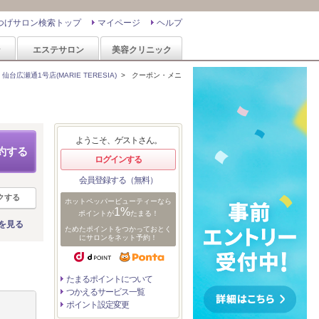
つげサロン検索トップ
マイページ
ヘルプ
ン
エステサロン
美容クリニック
台広瀬通1号店(MARIE TERESIA)
>
クーポン・メニ
ようこそ、ゲストさん。
約する
ログインする
会員登録する（無料）
クする
ホットペッパービューティーなら
1%
ポイントが
たまる！
を見る
ためたポイントをつかっておとく
にサロンをネット予約！
たまるポイントについて
つかえるサービス一覧
ポイント設定変更