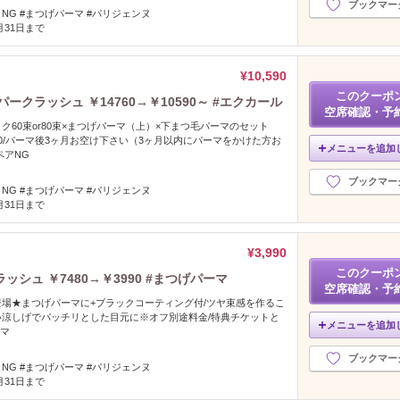
ブックマー
NG #まつげパーマ #パリジェンヌ
8月31日まで
¥10,590
このクーポ
ークラッシュ ￥14760→￥10590～ #エクカール
空席確認・予
ク60束or80束×まつげパーマ（上）×下まつ毛パーマのセット
800/パーマ後3ヶ月お空け下さい（3ヶ月以内にパーマをかけた方お
メニューを追加
ペアNG
ブックマー
NG #まつげパーマ #パリジェンヌ
8月31日まで
¥3,990
このクーポ
シュ ￥7480→￥3990 #まつげパーマ
空席確認・予
場★まつげパーマに+ブラックコーティング付/ツヤ束感を作るこ
涼しげでパッチリとした目元に※オフ別途料金/特典チケットと
メニューを追加
ーマ
ブックマー
NG #まつげパーマ #パリジェンヌ
8月31日まで