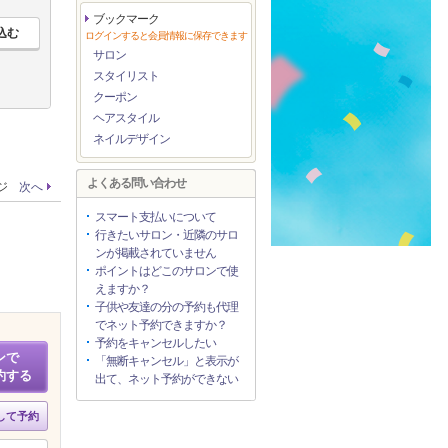
ブックマーク
ログインすると会員情報に保存できます
サロン
スタイリスト
クーポン
ヘアスタイル
ネイルデザイン
よくある問い合わせ
ージ
次へ
スマート支払いについて
行きたいサロン・近隣のサロ
ンが掲載されていません
ポイントはどこのサロンで使
えますか？
子供や友達の分の予約も代理
でネット予約できますか？
予約をキャンセルしたい
ンで
「無断キャンセル」と表示が
約する
出て、ネット予約ができない
して予約