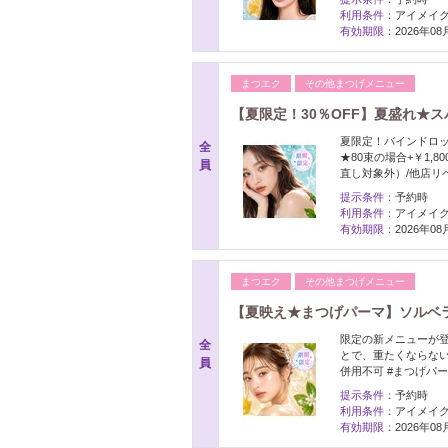
利用条件：
アイメイク
有効期限：
2026年0
まつエク
その他まつげメニュー
【夏限定！30％OFF】夏盛れ★スパ
夏限定！バインドロッ
全
★80束の場合+￥1,
員
直し対象外）/他店リ
提示条件：
予約時
利用条件：
アイメイク
有効期限：
2026年0
まつエク
その他まつげメニュー
【夏映え★まつげパーマ】ソルベラッ
限定の新メニューが登
全
とで、重たくならない
員
併用不可 #まつげパ
提示条件：
予約時
利用条件：
アイメイク
有効期限：
2026年0