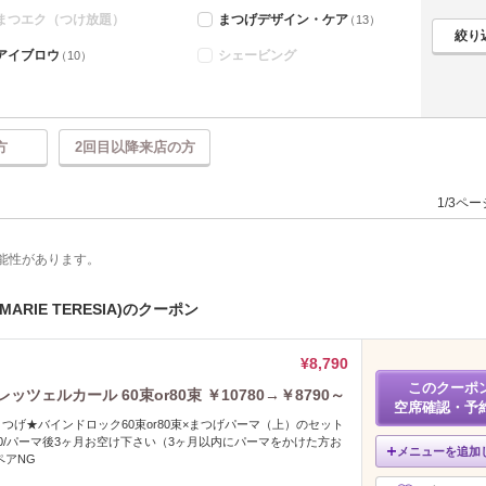
まつエク（つけ放題）
まつげデザイン・ケア
（13）
アイブロウ
シェービング
（10）
方
2回目以降来店の方
1/3ペ
能性があります。
RIE TERESIA)のクーポン
¥8,790
このクーポ
ツェルカール 60束or80束 ￥10780→￥8790～
空席確認・予
つげ★バインドロック60束or80束×まつげパーマ（上）のセット
800/パーマ後3ヶ月お空け下さい（3ヶ月以内にパーマをかけた方お
メニューを追加
ペアNG