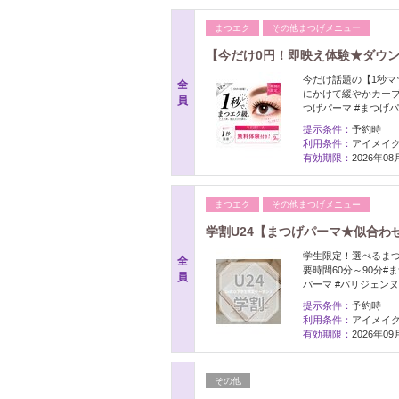
まつエク
その他まつげメニュー
【今だけ0円！即映え体験★ダウン×
今だけ話題の【1秒マ
全
にかけて緩やかカーブ
員
つげパーマ #まつげ
提示条件：
予約時
利用条件：
アイメイク
有効期限：
2026年0
まつエク
その他まつげメニュー
学割U24【まつげパーマ★似合わせ
学生限定！選べるまつ
全
要時間60分～90分#
員
パーマ #パリジェンヌ
提示条件：
予約時
利用条件：
アイメイク
有効期限：
2026年0
その他