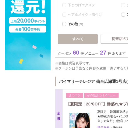
下まつげエクステ
ヘア＆メイク・着付け
その他
（9）
初来店の
すべて
60
27
クーポン
件 メニュー
件 あります
価格は税込表示です。
クーポンは予告なく内容を変更・終了する可
バイマリーテレジア 仙台広瀬通1号店(MA
まつエク
その他まつげメニュー
【夏限定！20％OFF】爆盛れ★プレッ
夏限定！韓国風束感ま
全
★80束の場合+￥1,
員
直し対象外）/他店リ
提示条件：
予約時