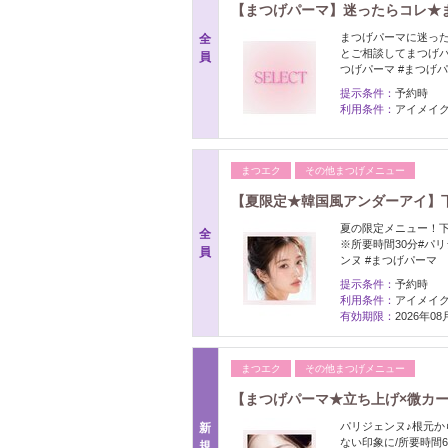
【まつげパーマ】迷ったらコレ★ま
まつげパーマに迷った
全
とご相談してまつげパー
員
つげパーマ #まつげ
提示条件：
予約時
利用条件：
アイメイク
まつエク
その他まつげメニュー
【夏限定★韓国風アンダーアイ】下ま
夏の限定メニュー！
全
※所要時間30分#パリ
員
ンヌ #まつげパーマ
提示条件：
予約時
利用条件：
アイメイク
有効期限：
2026年0
まつエク
その他まつげメニュー
【まつげパーマ★立ち上げ×微カール
パリジェンヌ♪根元か
新
ない印象に/所要時間6
規