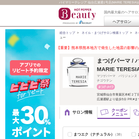
バイマリーテレジア 仙台広瀬通1号店(MARIE TERESI
国内最大級のヘアサロ
ヘアサロン
総合トップ
>
ネイル・まつげサロン検索トップ
>
ネ
ュー
【重要】熊本県熊本地方で発生した地震の影響のあ
まつげパーマ / パ
MARIE TERE
マツゲパーマ パリジェンヌ
チゴウテン
宮城県仙台市青葉区本町２丁
広瀬通駅より徒歩5分 PR:#ま
クーポン
サロン情報
メニュー
まつエク（ナチュラル）
（38）