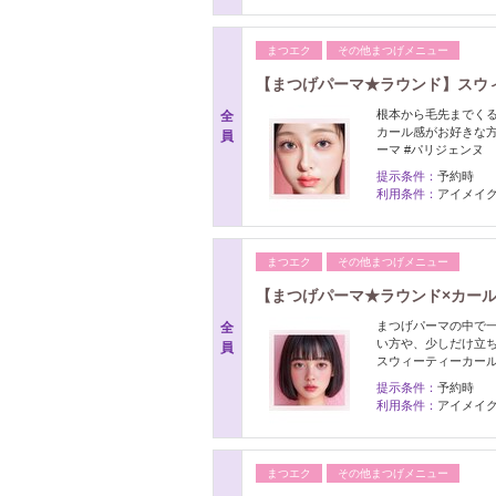
まつエク
その他まつげメニュー
【まつげパーマ★ラウンド】スウィー
根本から毛先までく
全
カール感がお好きな方
員
ーマ #パリジェンヌ
提示条件：
予約時
利用条件：
アイメイク
まつエク
その他まつげメニュー
【まつげパーマ★ラウンド×カール】
まつげパーマの中で
全
い方や、少しだけ立ち
員
スウィーティーカー
提示条件：
予約時
利用条件：
アイメイク
まつエク
その他まつげメニュー