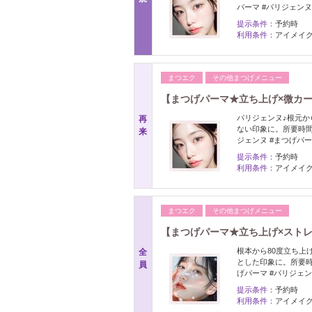
パーマ #パリジェンヌ
提示条件：
予約時
利用条件：
アイメイク
まつエク
その他まつげメニュー
【まつげパーマ★立ち上げ×微カール
パリジェンヌ♪根元か
再
ない印象に。所要時間6
来
ジェンヌ #まつげパ
提示条件：
予約時
利用条件：
アイメイク
まつエク
その他まつげメニュー
【まつげパーマ★立ち上げ×ストレー
根本から80度立ち上
全
とした印象に。所要時間
員
げパーマ #パリジェ
提示条件：
予約時
利用条件：
アイメイク