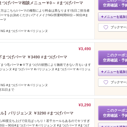
このクーポ
つげパーマ相談メニュー￥0～ #まつげパーマ
空席確認・予
方はこちら/パーマの種類により料金は異なります/当日ご担当者
マをお決めください/アイメイクNG/所要時間60分～90分/#ま
メニューを追加
パーマ
ブックマー
NG #まつげパーマ #パリジェンヌ
¥3,490
このクーポ
つげパーマ ￥3490 #まつげパーマ
空席確認・予
下まつ毛パーマ★※下まつげの状態により施術できない方もいます
ジェンヌ #まつげパーマ #パリジェンヌ #まつげパーマ #パリジェ
メニューを追加
ブックマー
NG #まつげパーマ #パリジェンヌ
8月31日まで
¥3,290
このクーポ
】パリジェンヌ ￥3290 #まつげパーマ
空席確認・予
ら80度立ち上げで目元ぱっちり！若干カールもあるのでキツすぎ
0分～90分#まつげパーマ #パリジェンヌ #まつげパーマ #まつげ
メニューを追加