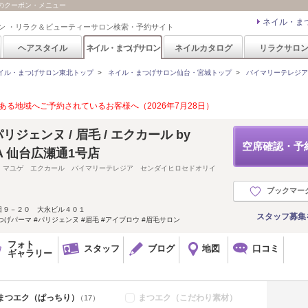
A)のクーポン・メニュー
ネイル・ま
ン ・リラク＆ビューティーサロン検索・予約サイト
ヘアスタイル
ネイル・まつげサロン
ネイルカタログ
リラクサロ
イル・まつげサロン東北トップ
>
ネイル・まつげサロン仙台・宮城トップ
>
バイマリーテレジア 仙
る地域へご予約されているお客様へ（2026年7月28日）
リジェンヌ / 眉毛 / エクカール by
空席確認・予
SIA 仙台広瀬通1号店
 マユゲ エクカール バイマリーテレジア センダイヒロセドオリイ
ブックマー
目９－２０ 大永ビル４０１
スタッフ募集
つげパーマ #パリジェンヌ #眉毛 #アイブロウ #眉毛サロン
フォト
スタッフ
ブログ
地図
口コミ
ギャラリー
まつエク（ぱっちり）
まつエク（こだわり素材）
（17）