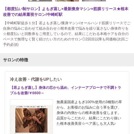
【都度払い制サロン】よもぎ蒸し×最新痩身マシン×筋膜リリース★根本
改善での結果重視サロン/中崎町駅
【中崎町駅徒歩１分】若よもぎ蒸し/痩身マシン/オールハンド筋膜リリースでご
自身の悩みに合わせて組み合わせ☆根本改善で悩みを繰り返さない身体作りを
☆都度払いと回数券をご用意しているので、結果にこだわる本格ケアを自分の
ペースで無理なく賢く続けたい方のためのサロン◎2回目以降も同価格(次回ご
予約必須)
サロンの特徴
冷え改善・代謝をUPしたい
【若よもぎ蒸し】身体の芯から温め、インナーアプローチで不調トラ
ブルを改善/￥6600～
無農薬国産よもぎ100%使用の3種類の草
から、お客様のお悩みに合う草を選び、
身体の内側からの根本改善を促します。
品質からこだわり、結果にこだわり抜い
た根本改善美容☆ペア蒸しも大人気♪