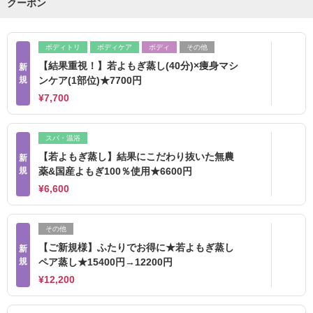
クーポン
ボディトリ
ボディケア
ボディ
その他
【結果重視！】若よもぎ蒸し(40分)×痩身マシ
新
規
ンケア(1部位)★7700円
¥7,700
スパ・温浴
【若よもぎ蒸し】結果にこだわり抜いた無農
新
規
薬&国産よもぎ100％使用★6600円
¥6,600
その他
【ご新規様】ふたりでお得に★若よもぎ蒸し
新
規
ペア蒸し★15400円→12200円
¥12,200