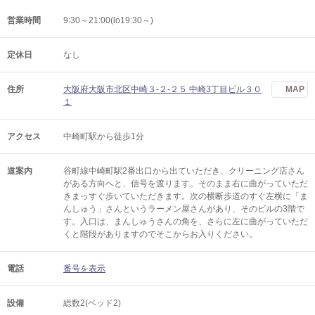
営業時間
9:30～21:00(lo19:30～)
定休日
なし
住所
大阪府大阪市北区中崎３-２-２５ 中崎3丁目ビル３０
MAP
１
アクセス
中崎町駅から徒歩1分
道案内
谷町線中崎町駅2番出口から出ていただき、クリーニング店さん
がある方向へと、信号を渡ります。そのまま右に曲がっていただ
きまっすぐ歩いていただきます。次の横断歩道のすぐ左横に「ま
んしゅう」さんというラーメン屋さんがあり、そのビルの3階で
す。入口は、まんしゅうさんの角を、さらに左に曲がっていただ
くと階段がありますのでそこからお入りください。
電話
番号を表示
設備
総数2(ベッド2)