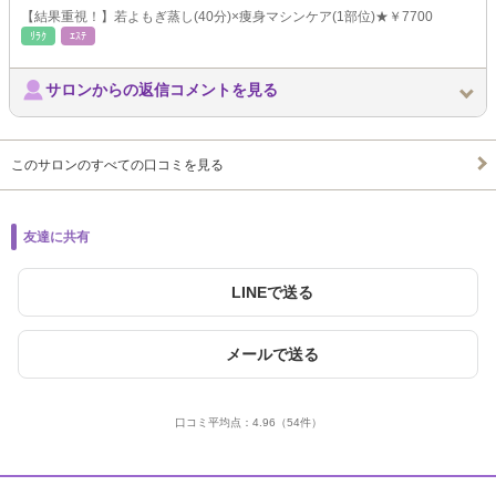
【結果重視！】若よもぎ蒸し(40分)×痩身マシンケア(1部位)★￥7700
ﾘﾗｸ
ｴｽﾃ
サロンからの返信コメントを見る
このサロンのすべての口コミを見る
友達に共有
LINEで送る
メールで送る
口コミ平均点：
4.96
（54件）