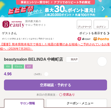
国内最大級の
サロン予約サイト
ブックマーク
ログイン
ゲストさん
ポイントを表示する
ポイントが1%たまる！
ポイントはサロン予約でつかえる！
【重要】熊本県熊本地方で発生した地震の影響のある地域へご予約されているお客
様へ（2026年7月28日）
beautysalon BELINDA 中崎町店
MAP
ﾘﾗｸ
ﾘﾌﾚｯｼｭ
ｴｽﾃ
4.96
（54件）
空席確認・予約する
空席あり
本日の空席状況：
◯
クーポン・メニュー
サロン情報