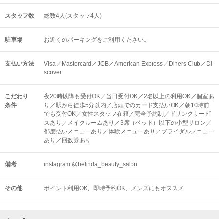
スタッフ数
総数4人(スタッフ4人)
駐車場
お近くのパーキングをご利用ください。
支払い方法
Visa／Mastercard／JCB／American Express／Diners Club／Di
scover
こだわり
夜20時以降も受付OK／当日受付OK／2名以上の利用OK／個室あ
条件
り／駅から徒歩5分以内／店頭でのカード支払いOK／朝10時前
でも受付OK／女性スタッフ在籍／完全予約制／ドリンクサービ
スあり／メイクルームあり／3席（ベッド）以下の小型サロン／
都度払いメニューあり／体験メニューあり／ブライダルメニュー
あり／回数券あり
備考
instagram @belinda_beauty_salon
その他
ポイント利用OK
即時予約OK
メンズにもオススメ