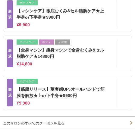
ボディケア
【マシンケア】徹底むくみ&セル脂肪ケア★上
新
規
半身or下半身★9900円
¥9,900
ボディケア
ボディ
その他
【全身マシン】痩身マシンで全身むくみ&セル
新
規
脂肪ケア★14800円
¥14,800
ボディケア
【筋膜リリース】華奢感UP♪オールハンドで筋
新
規
膜を解放★上or下半身★9900円
¥9,900
このサロンのすべてのクーポンを見る