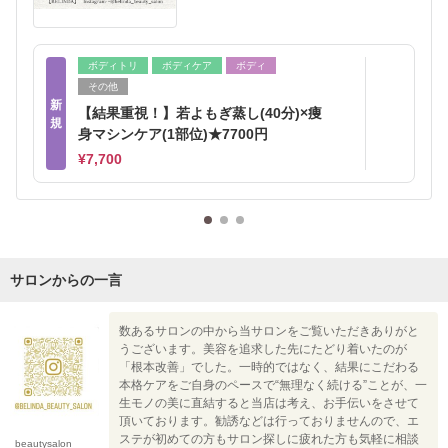
ボディトリ
ボディケア
ボディ
その他
新
【結果重視！】若よもぎ蒸し(40分)×痩
規
身マシンケア(1部位)★7700円
¥7,700
サロンからの一言
数あるサロンの中から当サロンをご覧いただきありがと
うございます。美容を追求した先にたどり着いたのが
「根本改善」でした。一時的ではなく、結果にこだわる
本格ケアをご自身のペースで“無理なく続ける”ことが、一
生モノの美に直結すると当店は考え、お手伝いをさせて
頂いております。勧誘などは行っておりませんので、エ
ステが初めての方もサロン探しに疲れた方も気軽に相談
beautysalon