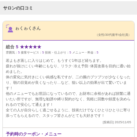
サロンの口コミ
サロンPick Up
ゎくゎくさん
（女性/30代後半/会社員）
総合
5
★
★
★
★
★
雰囲気：
5
接客サービス：
5
技術・仕上がり：
5
メニュー・料金：
5
若よもぎ蒸しに入りはじめて、もうすぐ1年ほど経ちます。
疲れが抜けにくい年齢にもなり、リラク･冷え予防･体質改善を目的に通い始
めました。
体の変化に気付きにくい鈍感な私ですが、二の腕のブツブツが少なくなった
り、朝の目覚めが良くなったり…など、狙い以上の効果が出て驚いていま
す！
他のメニューでもお世話になっているので、お財布に余裕があれば頻繁に通
いたい所ですが、無理な勧誘や縛り契約がなく、気軽に回数や頻度を決めら
れるので安心して通えます！
全ての人が自分らしく過ごせるように、技術だけでなくひとりひとりに寄り
添ってもらえるので、スタッフ皆さんがとても大好きです！
[投稿日] 2025/11/05
予約時のクーポン・メニュー