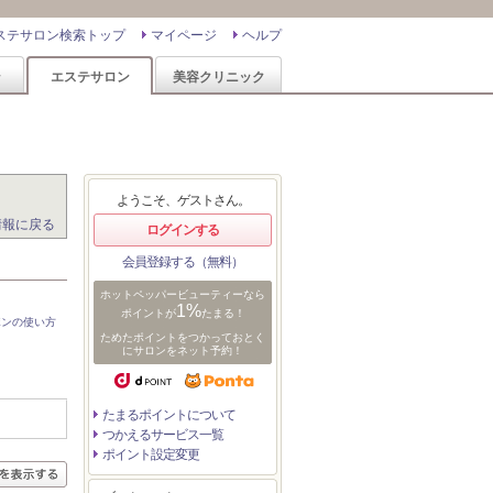
ステサロン検索トップ
マイページ
ヘルプ
ン
エステサロン
美容クリニック
ようこそ、ゲストさん。
情報に戻る
ログインする
会員登録する（無料）
ホットペッパービューティーなら
1%
ポイントが
たまる！
ポンの使い方
ためたポイントをつかっておとく
にサロンをネット予約！
たまるポイントについて
つかえるサービス一覧
ポイント設定変更