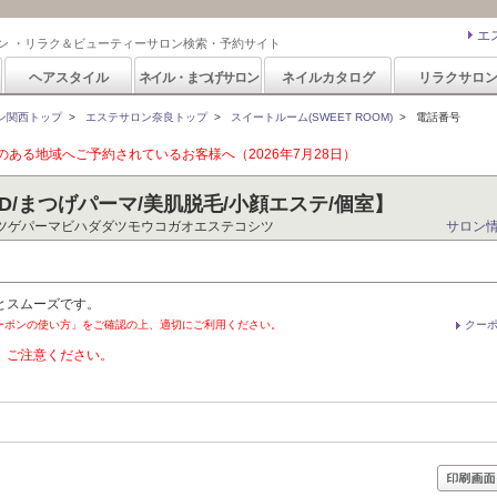
エ
ン ・リラク＆ビューティーサロン検索・予約サイト
ヘアスタイル
ネイル・まつげサロン
ネイルカタログ
リラクサロ
ン関西トップ
>
エステサロン奈良トップ
>
スイートルーム(SWEET ROOM)
>
電話番号
ある地域へご予約されているお客様へ（2026年7月28日）
LED/まつげパーマ/美肌脱毛/小顔エステ/個室】
ツゲパーマビハダダツモウコガオエステコシツ
サロン
とスムーズです。
ーポンの使い方」をご確認の上、適切にご利用ください。
クー
。ご注意ください。