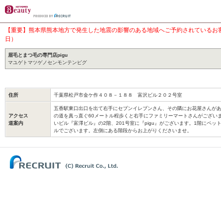
【重要】熊本県熊本地方で発生した地震の影響のある地域へご予約されているお客様
日）
眉毛とまつ毛の専門店pigu
マユゲトマツゲノセンモンテンピグ
住所
千葉県松戸市金ケ作４０８－１８８ 富沢ビル２０２号室
五香駅東口出口を出て右手にセブンイレブンさん、その隣にお花屋さんが
アクセス
の道を真っ直ぐ60メートル程歩くと右手にファミリーマートさんがござい
道案内
いビル『富澤ビル』の2階、201号室に『pigu』がございます。1階にペ
ルでございます。左側にある階段からお上がりくださいませ。