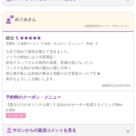
めぐみさん
（女性/40代/パート・アルバイト）
総合
5
★
★
★
★
★
雰囲気：
5
接客サービス：
5
技術・仕上がり：
5
メニュー・料金：
5
人生で初めて眉毛を整えて頂きました。
メイクの時短になり大変満足！
担当スタッフさんの室内の温度、乾燥が気になったら
ワックスを剥がす時の痛みの感じ方等々
初心者の私には未知の事ゆえ気配りが大変良かったです★
来月もよろしくお願いします。
[投稿日] 2024/12/19
予約時のクーポン・メニュー
【貴方だけのオリジナル眉！】似合わせオーダー美眉スタイリングWax
6,900
まつげ･ﾒｲｸ
サロンからの返信コメントを見る