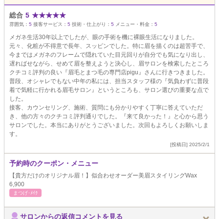
総合
5
★
★
★
★
★
雰囲気：
5
接客サービス：
5
技術・仕上がり：
5
メニュー・料金：
5
メガネ生活30年以上でしたが、眼の手術を機に裸眼生活になりました。
元々、化粧が不得意で長年、スッピンでした。特に眉を描くのは超苦手で、
今まではメガネのフレームで隠れていた目元回りが自分でも気になり出し、
遅ればせながら、せめて眉を整えようと決心し、眉サロンを検索したところ
クチコミ評判の良い『眉毛とまつ毛の専門店pigu』さんに行きつきました。
普段、オシャレでもない中年の私には、担当スタッフ様の『気負わずに普段
着で気軽に行かれる眉毛サロン』というところも、サロン選びの重要な点で
した。
接客、カウンセリング、施術、質問にも分かりやすく丁寧に答えていただ
き、他の方々のクチコミ評判通りでした。『来て良かった！』と心から思う
サロンでした。本当にありがとうございました。次回もよろしくお願いしま
す。
[投稿日] 2025/2/1
予約時のクーポン・メニュー
【貴方だけのオリジナル眉！】似合わせオーダー美眉スタイリングWax
6,900
まつげ･ﾒｲｸ
サロンからの返信コメントを見る