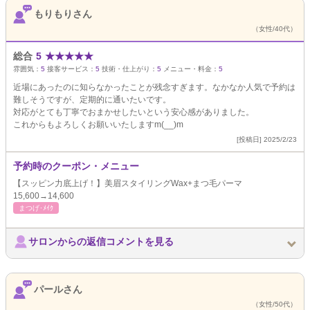
もりもりさん
（女性/40代）
総合
5
★
★
★
★
★
雰囲気：
5
接客サービス：
5
技術・仕上がり：
5
メニュー・料金：
5
近場にあったのに知らなかったことが残念すぎます。なかなか人気で予約は
難しそうですが、定期的に通いたいです。
対応がとても丁寧でおまかせしたいという安心感がありました。
これからもよろしくお願いいたしますm(__)m
[投稿日] 2025/2/23
予約時のクーポン・メニュー
【スッピン力底上げ！】美眉スタイリングWax+まつ毛パーマ
15,600→14,600
まつげ･ﾒｲｸ
サロンからの返信コメントを見る
パールさん
（女性/50代）