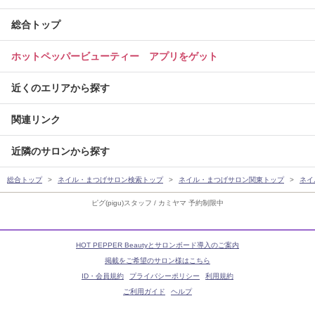
総合トップ
ホットペッパービューティー アプリをゲット
近くのエリアから探す
関連リンク
近隣のサロンから探す
総合トップ
ネイル・まつげサロン検索トップ
ネイル・まつげサロン関東トップ
ネイ
ピグ(pigu)スタッフ / カミヤマ 予約制限中
HOT PEPPER Beautyとサロンボード導入のご案内
掲載をご希望のサロン様はこちら
ID・会員規約
プライバシーポリシー
利用規約
ご利用ガイド
ヘルプ