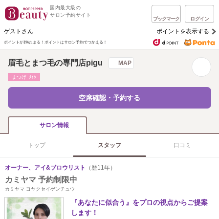
国内最大級の
サロン予約サイト
ブックマーク
ログイン
ゲストさん
ポイントを表示する
ポイントが1%たまる！
ポイントはサロン予約でつかえる！
眉毛とまつ毛の専門店pigu
MAP
まつげ･ﾒｲｸ
空席確認・予約する
サロン情報
トップ
スタッフ
口コミ
オーナー、アイ&ブロウリスト
（歴11年）
カミヤマ 予約制限中
カミヤマ ヨヤクセイゲンチュウ
『あなたに似合う』をプロの視点からご提案
します！