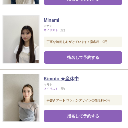
Minami
ミナミ
ネイリスト
（歴）
丁寧な施術を心がけています♪ 指名料＋0円
指名して予約する
Kimoto ★産休中
キモト
ネイリスト
（歴）
手書きアート.ワンホンデザイン◎指名料+0円
指名して予約する