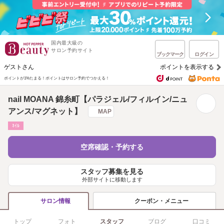
国内最大級の
サロン予約サイト
ブックマーク
ログイン
ゲストさん
ポイントを表示する
ポイントが1%たまる！
ポイントはサロン予約でつかえる！
nail MOANA 錦糸町【パラジェル/フィルイン/ニュ
アンス/マグネット】
MAP
ﾈｲﾙ
空席確認・予約する
スタッフ募集を見る
外部サイトに移動します
クーポン・メニュー
サロン情報
トップ
フォト
スタッフ
ブログ
口コミ