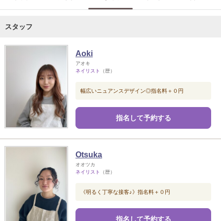
スタッフ
Aoki
アオキ
ネイリスト
（歴）
幅広いニュアンスデザイン◎指名料＋０円
指名して予約する
Otsuka
オオツカ
ネイリスト
（歴）
《明るく丁寧な接客♪》指名料＋０円
指名して予約する