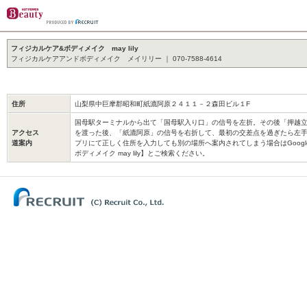
フィジカルケア&ボディメイク may lily
フィジカルケアアンドボディメイク メイリリー ｜ 070-7588-4614
住所
山梨県中巨摩郡昭和町紙漉阿原２４１１－２森田ビル１F
国母駅ターミナルから出て「国母駅入り口」の信号を左折。その後「押越
アクセス
を渡った後、「紙漉阿原」の信号を右折して、最初の交差点を過ぎたら左
道案内
プリにて正しく住所を入力しても別の場所へ案内されてしまう場合はGoog
ボディメイク may lily】とご検索ください。