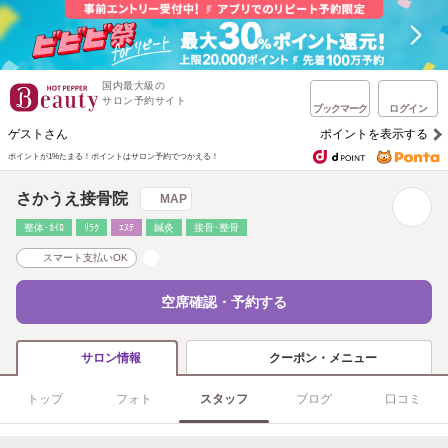
国内最大級の
サロン予約サイト
ブックマーク
ログイン
ゲストさん
ポイントを表示する
ポイントが1%たまる！
ポイントはサロン予約でつかえる！
さかうえ接骨院
MAP
整体･ｶｲﾛ
ﾘﾗｸ
ｴｽﾃ
鍼灸
接骨･整骨
スマート支払いOK
空席確認・予約する
クーポン・メニュー
サロン情報
トップ
フォト
スタッフ
ブログ
口コミ