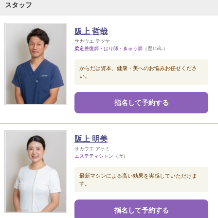
スタッフ
阪上 哲哉
サカウエ テツヤ
柔道整復師・はり師・きゅう師
（歴15年）
からだは資本、健康・美へのお悩みお任せくださ
い。
指名して予約する
阪上 明美
サカウエ アケミ
エステティシャン
（歴）
最新マシンによる高い効果を実感していただけま
す。
指名して予約する