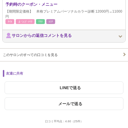
予約時のクーポン・メニュー
【期間限定価格】 本格プレミアムパーソナルカラー診断 12000円→11000
円
ﾈｲﾙ
まつげ･ﾒｲｸ
ﾘﾗｸ
ｴｽﾃ
サロンからの返信コメントを見る
このサロンのすべての口コミを見る
友達に共有
LINEで送る
メールで送る
口コミ平均点：
4.60
（25件）