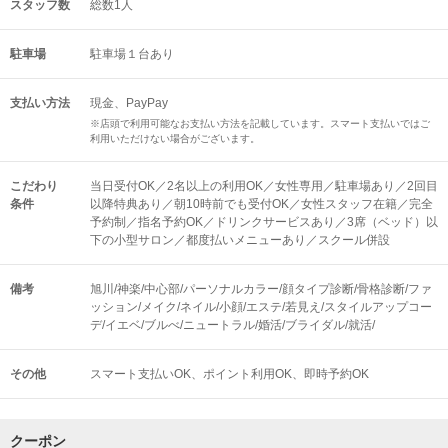
スタッフ数
総数1人
駐車場
駐車場１台あり
支払い方法
現金、PayPay
※店頭で利用可能なお支払い方法を記載しています。スマート支払いではご
利用いただけない場合がございます。
こだわり
当日受付OK／2名以上の利用OK／女性専用／駐車場あり／2回目
条件
以降特典あり／朝10時前でも受付OK／女性スタッフ在籍／完全
予約制／指名予約OK／ドリンクサービスあり／3席（ベッド）以
下の小型サロン／都度払いメニューあり／スクール併設
備考
旭川/神楽/中心部/パーソナルカラー/顔タイプ診断/骨格診断/ファ
ッション/メイク/ネイル/小顔/エステ/若見え/スタイルアップコー
デ/イエベ/ブルべ/ニュートラル/婚活/ブライダル/就活/
その他
スマート支払いOK
ポイント利用OK
即時予約OK
クーポン