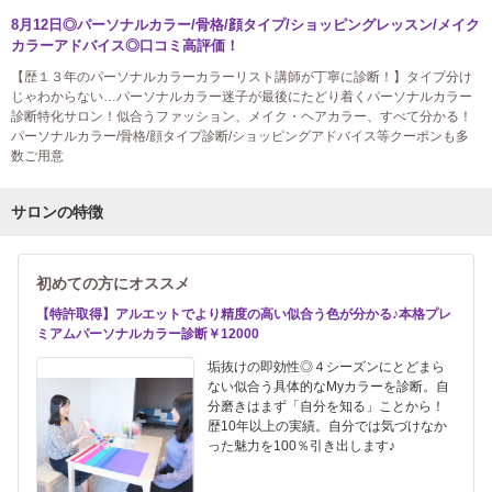
8月12日◎パーソナルカラー/骨格/顔タイプ/ショッピングレッスン/メイク
カラーアドバイス◎口コミ高評価！
【歴１３年のパーソナルカラーカラーリスト講師が丁寧に診断！】タイプ分け
じゃわからない…パーソナルカラー迷子が最後にたどり着くパーソナルカラー
診断特化サロン！似合うファッション、メイク・ヘアカラー、すべて分かる！
パーソナルカラー/骨格/顔タイプ診断/ショッピングアドバイス等クーポンも多
数ご用意
サロンの特徴
初めての方にオススメ
【特許取得】アルエットでより精度の高い似合う色が分かる♪本格プレ
ミアムパーソナルカラー診断￥12000
垢抜けの即効性◎４シーズンにとどまら
ない似合う具体的なMyカラーを診断。自
分磨きはまず「自分を知る」ことから！
歴10年以上の実績。自分では気づけなか
った魅力を100％引き出します♪