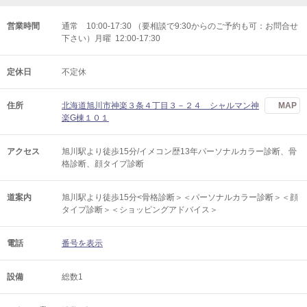
営業時間
通常 10:00-17:30 （要相談で9:30からのご予約も可：お問合せ
下さい）月曜 12:00-17:30
定休日
不定休
住所
北海道旭川市神楽３条４丁目３－２４ シャルマン神
MAP
楽G棟１０１
アクセス
旭川駅より徒歩15分/イメコン歴13年パーソナルカラー診断、骨
格診断、顔タイプ診断
道案内
旭川駅より徒歩15分<骨格診断＞＜パーソナルカラー診断＞＜顔
タイプ診断＞＜ショッピングアドバイス＞
電話
番号を表示
設備
総数1