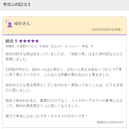
サロンの口コミ
サロンPick Up
ゆかさん
（女性/30代前半/自営業）
総合
5
★
★
★
★
★
雰囲気：
5
接客サービス：
5
技術・仕上がり：
5
メニュー・料金：
5
自分の好きな色は決まっていましたが、「似合う色」はまた別の話なんだと
実感しました。
120色の中から、顔がいちばん明るく、きれいに見える色を一つひとつ丁寧
に見て選んでくださり、こんなにも印象が変わるんだと驚きました。
自分がどんな色を得意としているのかを一度知っておくことは、とても大切
だと思いました。
似合う色がわかると、服選びだけでなく、メイクやヘアカラーの参考にもな
って、毎日の身支度がぐっと楽しくなりました。
受けて本当によかったです！オススメのサロンです！
[投稿日] 2026/01/07