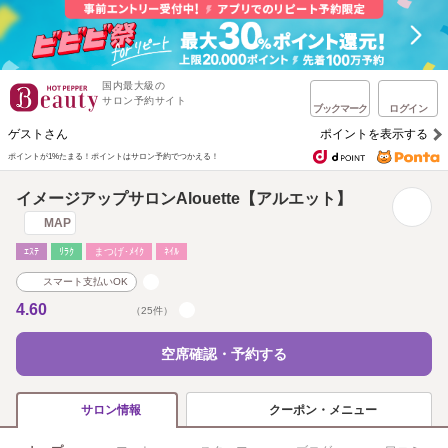
国内最大級の
サロン予約サイト
ブックマーク
ログイン
ゲストさん
ポイントを表示する
ポイントが1%たまる！
ポイントはサロン予約でつかえる！
イメージアップサロンAlouette【アルエット】
MAP
ｴｽﾃ
ﾘﾗｸ
まつげ･ﾒｲｸ
ﾈｲﾙ
スマート支払いOK
4.60
（25件）
空席確認・予約する
クーポン・メニュー
サロン情報