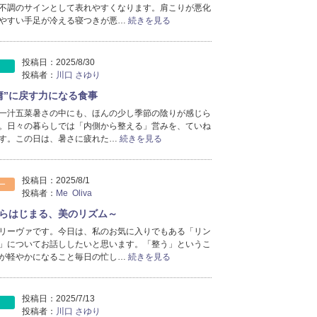
不調のサインとして表れやすくなります。肩こりが悪化
やすい手足が冷える寝つきが悪…
続きを見る
投稿日：
2025/8/30
投稿者：
川口 さゆり
庸”に戻す力になる食事
の一汁五菜暑さの中にも、ほんの少し季節の陰りが感じら
。日々の暮らしでは「内側から整える」営みを、ていね
す。この日は、暑さに疲れた…
続きを見る
投稿日：
2025/8/1
ー
投稿者：
Me Oliva
からはじまる、美のリズム～
リーヴァです。今日は、私のお気に入りでもある「リン
」についてお話ししたいと思います。「整う」というこ
が軽やかになること毎日の忙し…
続きを見る
投稿日：
2025/7/13
投稿者：
川口 さゆり