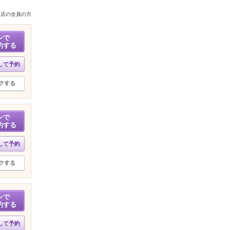
来店の全員の方
ンで
約する
して予約
クする
ンで
約する
して予約
クする
ンで
約する
して予約