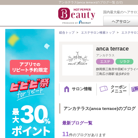
アンカテラス(anca terrace)のブログ一覧 (1/2)
国内最大級のヘアサロ
ヘアサロン
総合トップ
>
エステサロン検索トップ
>
エステサロ
anca terrace
アンカテラス
静岡県三島市中田町※プライ
三島広小路駅 徒歩約2分
クーポン
サロン情報
メニュー
アンカテラス(anca terrace)のブログ
最新ブログ一覧
11
件のブログがあります