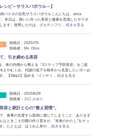
レシピ～サラスパボウル～】
NBパスタの豆乳サラスパボウルこんにちは、anca
川口です。本日は、賄いに作った美容と健康を意識したサラダ
します。使用したのは、グルテンフリ…
続きを見る
投稿日：
2025/7/5
ー
投稿者：
Me Oliva
て、引き締める美容
raceでは、体の内側から整える「3ステップ予防美容」をご提
冷えやむくみ、代謝の低下を根本から見直したい方へお
す。【Step1】温める〈インディ…
続きを見る
投稿日：
2025/6/29
投稿者：
川口 さゆり
美容と家計と心の“整え習慣”。
で、食事の支度すら面倒に感じてしまうこと、あります
んなときこそ日曜の作り置きが、“未来のわたし”をそっ
す。たとえば、ほうれん草や…
続きを見る