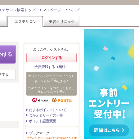
ステサロン検索トップ
マイページ
ヘルプ
ン
エステサロン
美容クリニック
ようこそ、ゲストさん。
約する
ログインする
会員登録する（無料）
クする
ホットペッパービューティーなら
1%
ポイントが
たまる！
ためたポイントをつかっておとく
にサロンをネット予約！
たまるポイントについて
つかえるサービス一覧
ポイント設定変更
リ
ブックマーク
ログインすると会員情報に保存できます