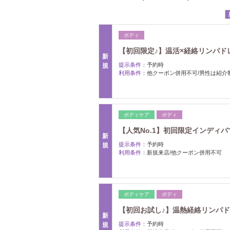
ボディ
【初回限定♪】温活×経絡リンパドレナー
新
提示条件：
予約時
規
利用条件：
他クーポン併用不可/男性は紹介
ボディケア
ボディ
【人気No.1】初回限定インディバで
新
提示条件：
予約時
規
利用条件：
新規来店/他クーポン併用不可
ボディケア
ボディ
【初回お試し♪】温熱経絡リンパドレナ
新
提示条件：
予約時
規