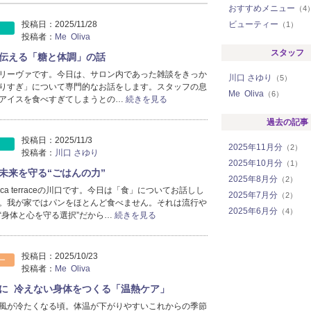
おすすめメニュー
（4
投稿日：
2025/11/28
ビューティー
（1）
投稿者：
Me Oliva
スタッフ
伝える「糖と体調」の話
リーヴァです。今日は、サロン内であった雑談をきっか
川口 さゆり
（5）
りすぎ」について専門的なお話をします。スタッフの息
Me Oliva
（6）
アイスを食べすぎてしまうとの…
続きを見る
過去の記事
投稿日：
2025/11/3
2025年11月分
（2）
投稿者：
川口 さゆり
2025年10月分
（1）
未来を守る“ごはんの力”
2025年8月分
（2）
ca terraceの川口です。今日は「食」についてお話しし
2025年7月分
（2）
。我が家ではパンをほとんど食べません。それは流行や
2025年6月分
（4）
“身体と心を守る選択”だから…
続きを見る
投稿日：
2025/10/23
ー
投稿者：
Me Oliva
に 冷えない身体をつくる「温熱ケア」
風が冷たくなる頃。体温が下がりやすいこれからの季節