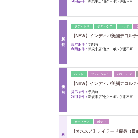
利用条件：
新規来店/他クーポン併用不可
ボディトリ
ボディケア
ヘッド
【NEW】インディバ美脳デコルテセラピ
新
提示条件：
予約時
規
利用条件：
新規来店/他クーポン併用不可
ヘッド
フェイシャル
バストケア
【NEW】インディバ美脳デコルテセラ
新
提示条件：
予約時
規
利用条件：
新規来店/他クーポン併用不可
ボディケア
ボディ
【オススメ】テイラード痩身（目的別） 
再