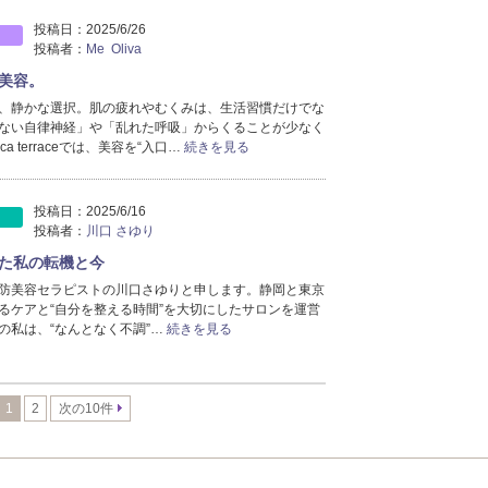
投稿日：
2025/6/26
投稿者：
Me Oliva
美容。
、静かな選択。肌の疲れやむくみは、生活習慣だけでな
ない自律神経」や「乱れた呼吸」からくることが少なく
a terraceでは、美容を“入口…
続きを見る
投稿日：
2025/6/16
投稿者：
川口 さゆり
た私の転機と今
防美容セラピストの川口さゆりと申します。静岡と東京
るケアと“自分を整える時間”を大切にしたサロンを運営
の私は、“なんとなく不調”…
続きを見る
1
2
次の10件