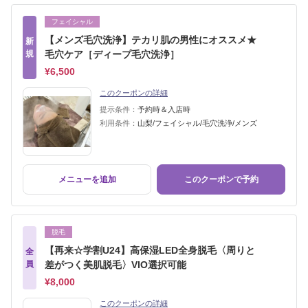
フェイシャル
【メンズ毛穴洗浄】テカリ肌の男性にオススメ★
新
規
毛穴ケア［ディープ毛穴洗浄］
¥6,500
このクーポンの詳細
提示条件：
予約時＆入店時
利用条件：
山梨/フェイシャル/毛穴洗浄/メンズ
メニューを追加
このクーポンで予約
脱毛
【再来☆学割U24】高保湿LED全身脱毛〈周りと
全
員
差がつく美肌脱毛〉VIO選択可能
¥8,000
このクーポンの詳細