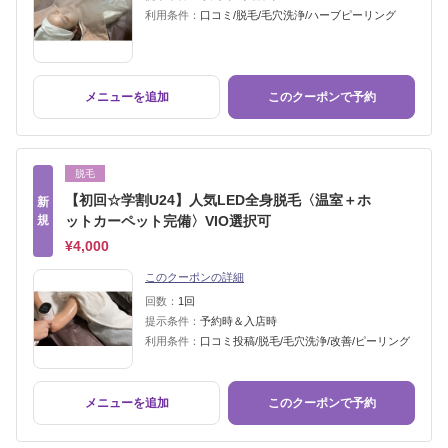
利用条件：
口コミ/脱毛/毛穴洗浄/ハーブピーリング
メニューを追加
このクーポンで予約
脱毛
【初回☆学割U24】人気LED全身脱毛〈温室＋ホ
新
規
ットカーペット完備〉VIO選択可
¥4,000
このクーポンの詳細
回数：
1回
提示条件：
予約時＆入店時
利用条件：
口コミ投稿/脱毛/毛穴洗浄/改善/ピーリング
メニューを追加
このクーポンで予約