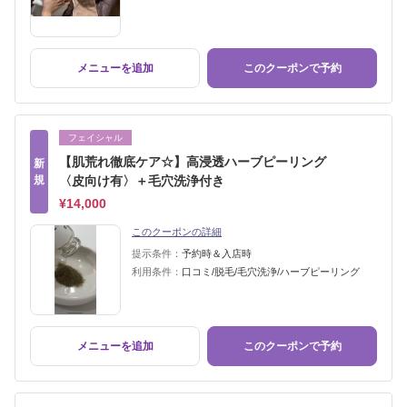
メニューを追加
このクーポンで予約
フェイシャル
【肌荒れ徹底ケア☆】高浸透ハーブピーリング
新
規
〈皮向け有〉＋毛穴洗浄付き
¥14,000
このクーポンの詳細
提示条件：
予約時＆入店時
利用条件：
口コミ/脱毛/毛穴洗浄/ハーブピーリング
メニューを追加
このクーポンで予約