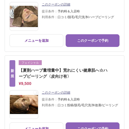
このクーポンの詳細
提示条件：
予約時＆入店時
利用条件：
口コミ/脱毛/毛穴洗浄/ハーブピーリング
メニューを追加
このクーポンで予約
フェイシャル
【夏割ハーブ量増量中】荒れにくい健康肌へ☆ハ
新
規
ーブピーリング〈皮向け有〉
¥9,500
このクーポンの詳細
提示条件：
予約時＆入店時
利用条件：
口コミ投稿/脱毛/毛穴洗浄/改善/ピーリング
メニューを追加
このクーポンで予約