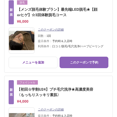
脱毛
【メンズ脱毛体験プラン】最先端LED脱毛★【顔
新
規
orヒゲ】☆3回体験脱毛コース
¥6,000
このクーポンの詳細
回数：
1回
提示条件：
予約時＆入店時
利用条件：
口コミ/脱毛/毛穴洗浄/ハーブピーリング
メニューを追加
このクーポンで予約
フェイシャル
【初回☆学割U24】プチ毛穴洗浄★高濃度美容
新
規
〈もっちりスッキリ素肌〉
¥4,000
このクーポンの詳細
提示条件：
予約時＆入店時