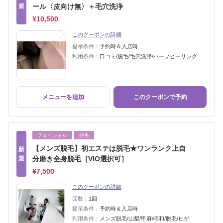
規
ール〈皮向け無〉＋毛穴洗浄
¥10,500
このクーポンの詳細
提示条件：
予約時＆入店時
利用条件：
口コミ/脱毛/毛穴洗浄/ハーブピーリング
メニューを追加
このクーポンで予約
フェイシャル
脱毛
【メンズ脱毛】初エステは脱毛★ワンランク上自
新
規
分磨き全身脱毛［VIO選択可］
¥7,500
このクーポンの詳細
回数：
1回
提示条件：
予約時＆入店時
利用条件：
メンズ脱毛/山梨/甲府/昭和/脱毛/ヒゲ