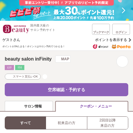
国内最大級の
サロン予約サイト
ブックマーク
ログイン
ゲストさん
ポイントを表示する
ポイントが1%たまる！
ポイントはサロン予約でつかえる！
beauty salon inFinity
MAP
ｴｽﾃ
ﾘﾗｸ
スマート支払いOK
空席確認・予約する
サロン情報
クーポン・メニュー
2回目以降
すべて
初来店の方
来店の方