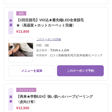
脱毛
【2回目脱毛】VIO込★最先端LED全身脱毛
全
員
★〈高温室＋ホットカーペット完備〉
¥13,800
このクーポンの詳細
回数：
1回
提示条件：
予約時＆入店時
利用条件：
口コミ投稿/脱毛/毛穴洗浄/改善/ピーリング
メニューを追加
このクーポンで予約
フェイシャル
【再来★学割U24】強い肌へ☆ハーブピーリング
再
来
〈皮向け有〉
¥13,500