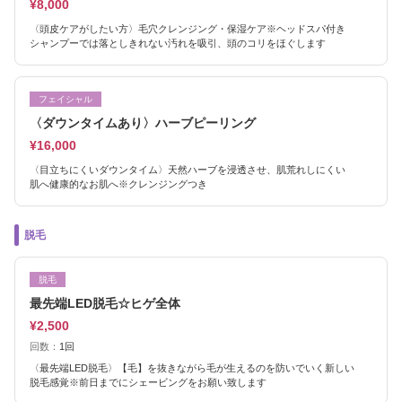
¥8,000
〈頭皮ケアがしたい方〉毛穴クレンジング・保湿ケア※ヘッドスパ付き
シャンプーでは落としきれない汚れを吸引、頭のコリをほぐします
フェイシャル
〈ダウンタイムあり〉ハーブピーリング
¥16,000
〈目立ちにくいダウンタイム〉天然ハーブを浸透させ、肌荒れしにくい
肌へ健康的なお肌へ※クレンジングつき
脱毛
脱毛
最先端LED脱毛☆ヒゲ全体
¥2,500
回数：
1回
〈最先端LED脱毛〉【毛】を抜きながら毛が生えるのを防いでいく新しい
脱毛感覚※前日までにシェービングをお願い致します