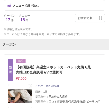
メニューで絞り込む
クーポン
メニュー
17
15
件
件
価格は税込表示です。
クーポンは予告なく内容を変更・終了する可能性があります。
クーポン
脱毛
【初回脱毛】高温室＋ホットカーペット完備★最
新
規
先端LED全身脱毛★VIO選択可
¥7,500
このクーポンの詳細
回数：
1回
提示条件：
予約時＆入店時
利用条件：
口コミ投稿/脱毛/毛穴洗浄/改善/ピーリング