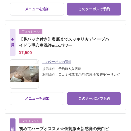
メニューを追加
このクーポンで予約
フェイシャル
【鼻パック付き】奥底までスッキリ★ディープハ
全
員
イドラ毛穴奥洗浄maxパワー
¥7,500
このクーポンの詳細
提示条件：
予約時＆入店時
利用条件：
口コミ投稿/脱毛/毛穴洗浄/改善/ピーリング
メニューを追加
このクーポンで予約
フェイシャル
初めてハーブオススメ☆低刺激★新感覚の美白ピ
新