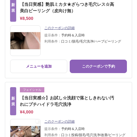
【当日実感】艶肌ミカタ★ざらつき毛穴レス☆高
新
規
美白ピーリング（皮向け無）
¥8,500
このクーポンの詳細
提示条件：
予約時＆入店時
利用条件：
口コミ/脱毛/毛穴洗浄/ハーブピーリング
メニューを追加
このクーポンで予約
フェイシャル
【当日実感☆】お試し☆洗顔で落としきれない汚
新
規
れにプチハイドラ毛穴洗浄
¥4,000
このクーポンの詳細
提示条件：
予約時＆入店時
利用条件：
口コミ投稿/脱毛/毛穴洗浄/改善/ピーリング