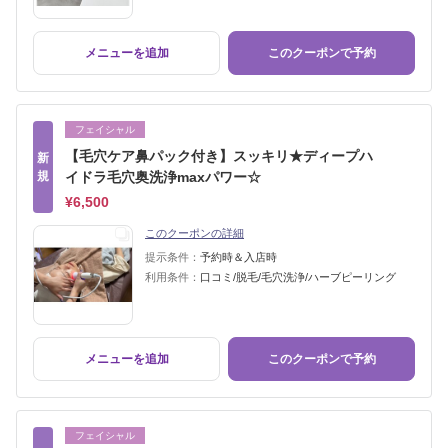
メニューを追加
このクーポンで予約
フェイシャル
【毛穴ケア鼻パック付き】スッキリ★ディープハ
新
規
イドラ毛穴奥洗浄maxパワー☆
¥6,500
このクーポンの詳細
提示条件：
予約時＆入店時
利用条件：
口コミ/脱毛/毛穴洗浄/ハーブピーリング
メニューを追加
このクーポンで予約
フェイシャル