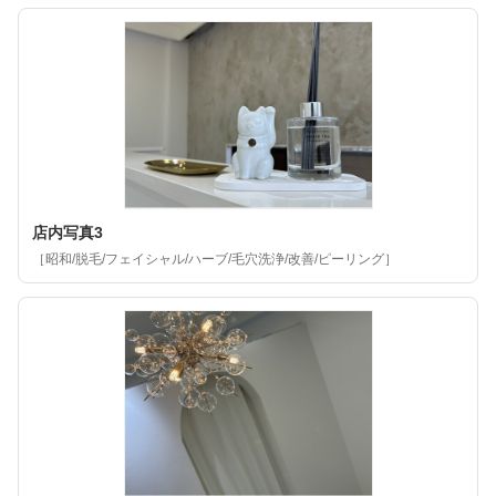
店内写真3
［昭和/脱毛/フェイシャル/ハーブ/毛穴洗浄/改善/ピーリング］