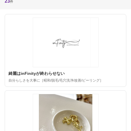
23
件
綺麗はinFinityが終わらせない
自分らしさを大事に［昭和/脱毛/毛穴洗浄/改善/ピーリング］