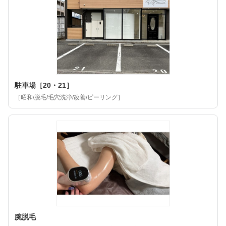
駐車場［20・21］
［昭和/脱毛/毛穴洗浄/改善/ピーリング］
腕脱毛