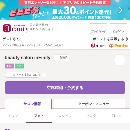
国内最大級の
サロン予約サイト
ブックマーク
ログイン
ゲストさん
ポイントを表示する
ポイントが1%たまる！
ポイントはサロン予約でつかえる！
beauty salon inFinity
MAP
ｴｽﾃ
ﾘﾗｸ
スマート支払いOK
空席確認・予約する
クーポン・メニュー
サロン情報
トップ
フォト
スタッフ
ブログ
口コミ