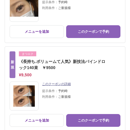
提示条件：
予約時
利用条件：
ご新規様
メニューを追加
このクーポンで予約
まつエク
《長持ち.ボリュームて人気》新技法バインドロ
新
規
ック140束 ￥9500
¥9,500
このクーポンの詳細
提示条件：
予約時
利用条件：
ご新規様
メニューを追加
このクーポンで予約