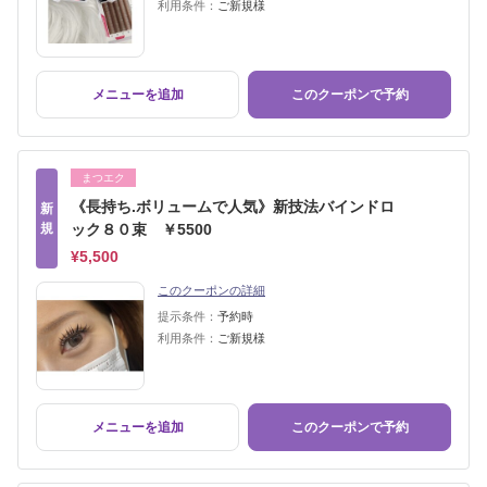
利用条件：
ご新規様
メニューを追加
このクーポンで予約
まつエク
《長持ち.ボリュームで人気》新技法バインドロ
新
規
ック８０束 ￥5500
¥5,500
このクーポンの詳細
提示条件：
予約時
利用条件：
ご新規様
メニューを追加
このクーポンで予約