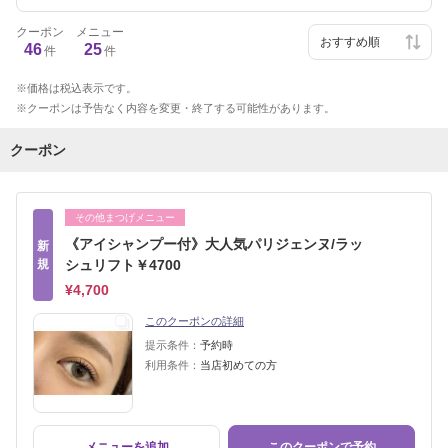
クーポン
メニュー
46
25
件
件
価格は税込表示です。
クーポンは予告なく内容を変更・終了する可能性があります。
クーポン
その他まつげメニュー
《アイシャンプー付》大人気パリジェンヌ/ラッ
新
規
シュリフト￥4700
¥4,700
このクーポンの詳細
提示条件：
予約時
利用条件：
当店初めての方
メニューを追加
このクーポンで予約