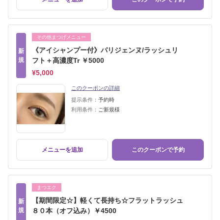
その他まつげメニュー
《アイシャンプー付》パリジェンヌ/ラッシュリ
新
規
フト＋高濃度Tr ￥5000
¥5,000
このクーポンの詳細
提示条件：
予約時
利用条件：
ご新規様
メニューを追加
このクーポンで予約
まつエク
【期間限定☆】軽くて長持ち☆フラットラッシュ
新
規
８０本（オフ込み）￥4500