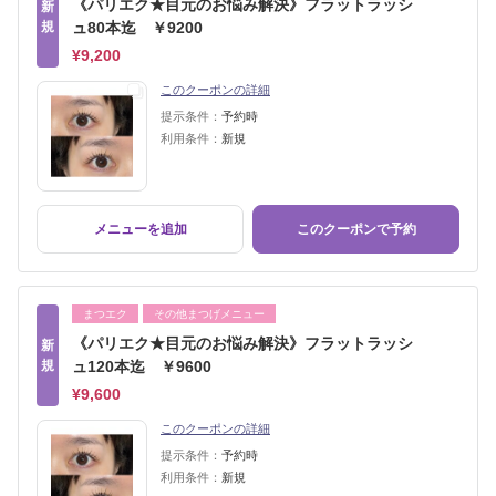
《パリエク★目元のお悩み解決》フラットラッシ
新
規
ュ80本迄 ￥9200
¥9,200
このクーポンの詳細
提示条件：
予約時
利用条件：
新規
メニューを追加
このクーポンで予約
まつエク
その他まつげメニュー
《パリエク★目元のお悩み解決》フラットラッシ
新
規
ュ120本迄 ￥9600
¥9,600
このクーポンの詳細
提示条件：
予約時
利用条件：
新規