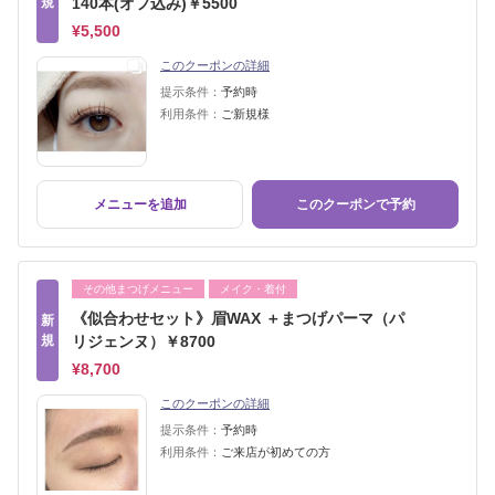
規
140本(オフ込み)￥5500
¥5,500
このクーポンの詳細
提示条件：
予約時
利用条件：
ご新規様
メニューを追加
このクーポンで予約
その他まつげメニュー
メイク・着付
《似合わせセット》眉WAX ＋まつげパーマ（パ
新
規
リジェンヌ）￥8700
¥8,700
このクーポンの詳細
提示条件：
予約時
利用条件：
ご来店が初めての方