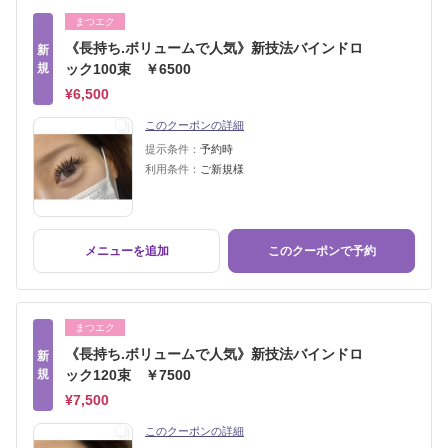
まつエク
《長持ち.ボリュームで人気》新技法バインドロ
新
規
ック100束 ￥6500
¥6,500
このクーポンの詳細
提示条件：
予約時
利用条件：
ご新規様
メニューを追加
このクーポンで予約
まつエク
《長持ち.ボリュームで人気》新技法バインドロ
新
規
ック120束 ￥7500
¥7,500
このクーポンの詳細