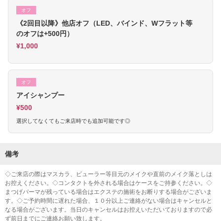
オフ
《2回目以降》他店オフ（LED、バインド、Wフラット等
のオフは+500円）
¥1,000
オフ
アイシャンプー
¥500
選択してなくてもご来店時でも追加可能です◎
備考
◇ご来店の際はマスカラ、ビューラー等目元のメイクや直前のメイク落としは
お控えください。◇コンタクトを外される場合はケースをご持参ください。◇
まつげパーマが残っている場合はエクステの施術をお断りする場合がございま
す。◇ご予約時間に遅れた場合、１０分以上ご連絡がない場合はキャンセルと
なる場合がございます。当日のキャンセルはお控えいただいておりますので必
ず前日までにご連絡お願い致します。