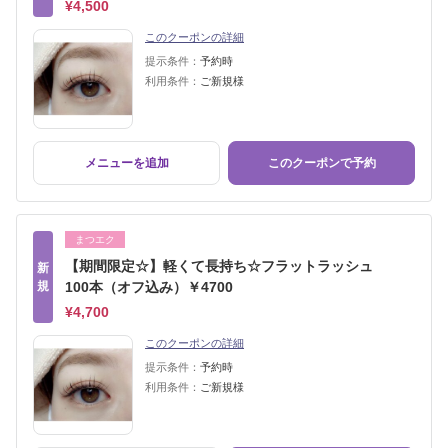
¥4,500
このクーポンの詳細
提示条件：
予約時
利用条件：
ご新規様
メニューを追加
このクーポンで予約
まつエク
【期間限定☆】軽くて長持ち☆フラットラッシュ
新
規
100本（オフ込み）￥4700
¥4,700
このクーポンの詳細
提示条件：
予約時
利用条件：
ご新規様