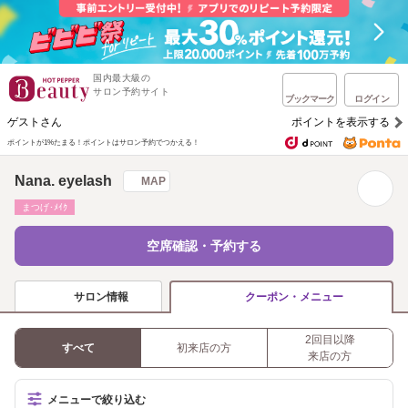
国内最大級の
サロン予約サイト
ブックマーク
ログイン
ゲストさん
ポイントを表示する
ポイントが1%たまる！
ポイントはサロン予約でつかえる！
Nana. eyelash
MAP
まつげ･ﾒｲｸ
空席確認・予約する
サロン情報
クーポン・メニュー
2回目以降
すべて
初来店の方
来店の方
メニューで絞り込む