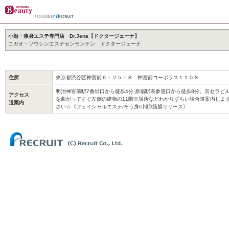
小顔・痩身エステ専門店 Dr.Jena【ドクタージェーナ】
コガオ・ソウシンエステセンモンテン ドクタージェーナ
住所
東京都渋谷区神宮前６－２５－８ 神宮前コーポラス１１０８
明治神宮前駅7番出口から徒歩4分 原宿駅表参道口から徒歩8分。京セラビ
アクセス
を曲がってすぐ左側の建物の11階※場所などわかりずらい場合道案内しま
道案内
さい☆《フェイシャルエステ/そう身/小顔/筋膜リリース》