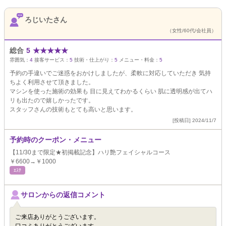
ろじいたさん
（女性/60代/会社員）
総合
5
★
★
★
★
★
雰囲気：
4
接客サービス：
5
技術・仕上がり：
5
メニュー・料金：
5
予約の手違いでご迷惑をおかけしましたが、柔軟に対応していただき 気持
ちよく利用させて頂きました。
マシンを使った施術の効果も 目に見えてわかるくらい 肌に透明感が出てハ
リも出たので嬉しかったです。
スタッフさんの技術もとても高いと思います。
[投稿日] 2024/11/7
予約時のクーポン・メニュー
【11/30まで限定★初掲載記念】ハリ艶フェイシャルコース
￥6600→￥1000
ｴｽﾃ
サロンからの返信コメント
ご来店ありがとうございます。