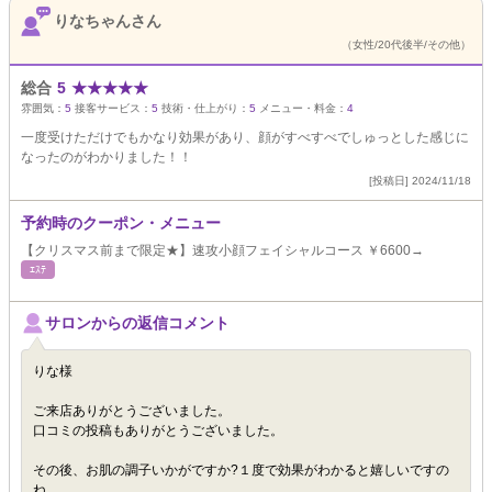
りなちゃんさん
（女性/20代後半/その他）
総合
5
★
★
★
★
★
雰囲気：
5
接客サービス：
5
技術・仕上がり：
5
メニュー・料金：
4
一度受けただけでもかなり効果があり、顔がすべすべでしゅっとした感じに
なったのがわかりました！！
[投稿日] 2024/11/18
予約時のクーポン・メニュー
【クリスマス前まで限定★】速攻小顔フェイシャルコース ￥6600→
ｴｽﾃ
サロンからの返信コメント
りな様
ご来店ありがとうございました。
口コミの投稿もありがとうございました。
その後、お肌の調子いかがですか?１度で効果がわかると嬉しいですの
ね。