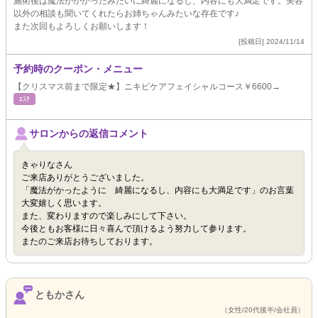
施術後は魔法がかかったみたいに綺麗になるし、内容にも大満足です。美容
以外の相談も聞いてくれたらお姉ちゃんみたいな存在です♪
また次回もよろしくお願いします！
[投稿日] 2024/11/14
予約時のクーポン・メニュー
【クリスマス前まで限定★】ニキビケアフェイシャルコース￥6600→
ｴｽﾃ
サロンからの返信コメント
きゃりなさん
ご来店ありがとうございました。
「魔法がかったように 綺麗になるし、内容にも大満足です」のお言葉
大変嬉しく思います。
また、変わりますので楽しみにして下さい。
今後ともお客様に日々喜んで頂けるよう努力して参ります。
またのご来店お待ちしております。
ともかさん
（女性/20代後半/会社員）