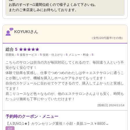
お肌のすべすべ1週間位続くので様子よくみて下さいね。
またのご来店楽しみにお待ちしております。
KOYUKIさん
（女性/20代後半/その他）
総合
5
★
★
★
★
★
雰囲気：
5
接客サービス：
5
技術・仕上がり：
5
メニュー・料金：
5
こちらのサロンは担当の方が毎回対応してくれるので、毎回違う人という不
安がなく安心です！
体験で効果を実感し、仕事でつめつめのわたしは中々エステサロンに通うこ
とが難しいので、機械を購入しホームケアをさせてもってます！
自分のスケジュールに合わせてケアできるので、購入してよかったと実感し
てます！
肩こりコースなど色々なものが、他のエステサロンさんよりも安く、時間も
たっぷり施術も丁寧にやっていただけます！
[投稿日] 2024/11/14
予約時のクーポン・メニュー
【人気NO,1★】カウンセリング重視！小顔・美肌コース￥8800→
ｴｽﾃ