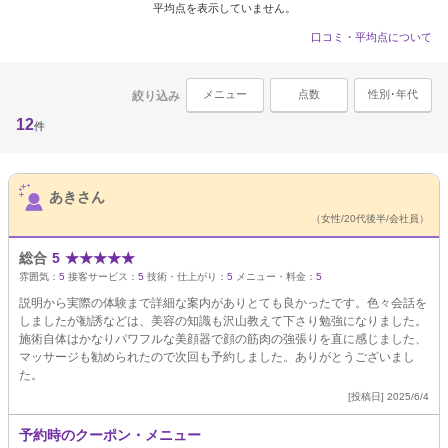
平均点を表示していません。
口コミ・平均点について
メニュー
点数
性別･年代
絞り込み
12
件
サロンPick Up
あきさん
（女性/20代後半/会社員）
総合
5
★
★
★
★
★
雰囲気：
5
接客サービス：
5
技術・仕上がり：
5
メニュー・料金：
5
説明から実際の体験まで詳細な案内がありとても良かったです。色々会話を
しましたが勧誘などは、美容の知識も沢山教えて下さり勉強になりました。
施術自体はかなりパワフルな美顔器で顔の筋肉の強張りを直に感じました、
マッサージも勧められたので次回も予約しました。ありがとうございまし
た。
[投稿日] 2025/6/4
予約時のクーポン・メニュー