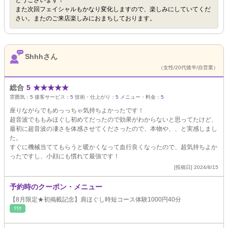
とうございます！
また次回フェイシャルもかなり変化しますので、楽しみにしていてくだ
さい。またのご来店楽しみにおまちしております。
Shhhさん
（女性/20代後半/自営業）
総合
5
★
★
★
★
★
雰囲気：
5
接客サービス：
5
技術・仕上がり：
5
メニュー・料金：
5
座りながらでもめっっちゃ気持ちよかったです！
超音波でももみほぐし初めてだったので効果がわからないと思ってたけど、
最初に超音波の凄さを体感させてくださったので、本物や、、と実感しまし
た。
すぐに機械当ててもらうと暖かくなって血行良くなったので、超気持ちよか
ったですし、小顔にも慣れて最強です！
[投稿日] 2024/8/15
予約時のクーポン・メニュー
【8月限定★初掲載記念】肩ほぐし時短コース体験1000円40分
ﾘﾗｸ