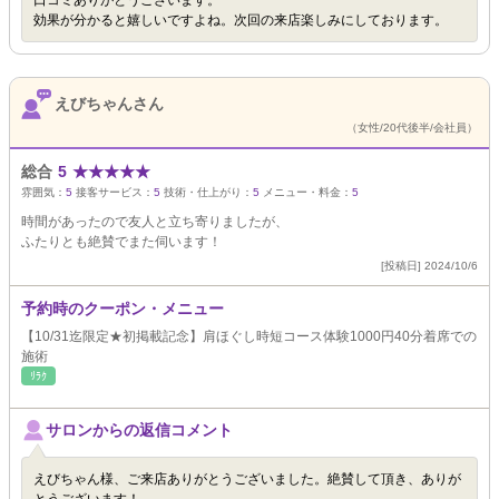
口コミありがとうございます。
効果が分かると嬉しいですよね。次回の来店楽しみにしております。
えびちゃんさん
（女性/20代後半/会社員）
総合
5
★
★
★
★
★
雰囲気：
5
接客サービス：
5
技術・仕上がり：
5
メニュー・料金：
5
時間があったので友人と立ち寄りましたが、
ふたりとも絶賛でまた伺います！
[投稿日] 2024/10/6
予約時のクーポン・メニュー
【10/31迄限定★初掲載記念】肩ほぐし時短コース体験1000円40分着席での
施術
ﾘﾗｸ
サロンからの返信コメント
えびちゃん様、ご来店ありがとうございました。絶賛して頂き、ありが