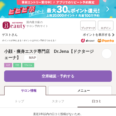
国内最大級の
サロン予約サイト
ブックマーク
ログイン
ゲストさん
ポイントを表示する
ポイントが1%たまる！
ポイントはサロン予約でつかえる！
小顔・痩身エステ専門店 Dr.Jena【ドクタージ
ェーナ】
MAP
ｴｽﾃ
ﾘﾗｸ
ﾘﾌﾚｯｼｭ
空席確認・予約する
メニュー
サロン情報
トップ
スタッフ
口コミ
直近1年以内の口コミ投稿がないため、