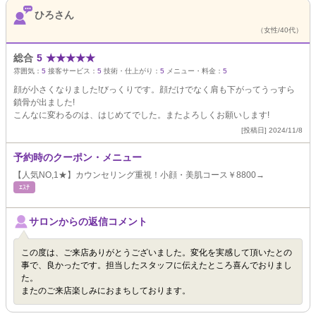
ひろさん
（女性/40代）
総合
5
★
★
★
★
★
雰囲気：
5
接客サービス：
5
技術・仕上がり：
5
メニュー・料金：
5
顔が小さくなりました!びっくりです。顔だけでなく肩も下がってうっすら
鎖骨が出ました!
こんなに変わるのは、はじめてでした。またよろしくお願いします!
[投稿日] 2024/11/8
予約時のクーポン・メニュー
【人気NO,1★】カウンセリング重視！小顔・美肌コース￥8800→
ｴｽﾃ
サロンからの返信コメント
この度は、ご来店ありがとうございました。変化を実感して頂いたとの
事で、良かったです。担当したスタッフに伝えたところ喜んでおりまし
た。
またのご来店楽しみにおまちしております。