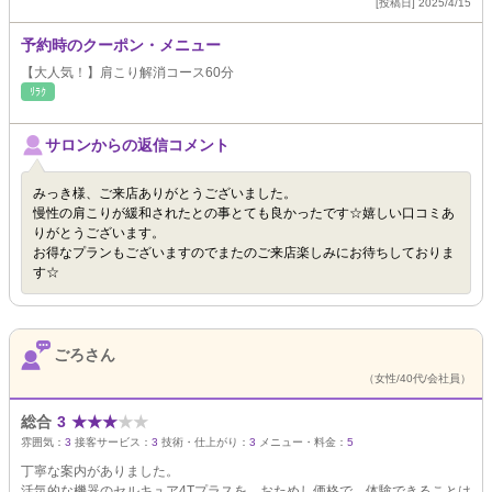
[投稿日] 2025/4/15
予約時のクーポン・メニュー
【大人気！】肩こり解消コース60分
ﾘﾗｸ
サロンからの返信コメント
みっき様、ご来店ありがとうございました。
慢性の肩こりが緩和されたとの事とても良かったです☆嬉しい口コミあ
りがとうございます。
お得なプランもございますのでまたのご来店楽しみにお待ちしておりま
す☆
ごろさん
（女性/40代/会社員）
総合
3
★
★
★
★
★
雰囲気：
3
接客サービス：
3
技術・仕上がり：
3
メニュー・料金：
5
丁寧な案内がありました。
活気的な機器のセルキュア4Tプラスを、おためし価格で、体験できることは