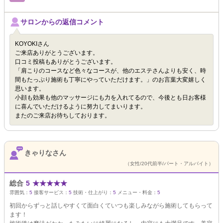
サロンからの返信コメント
KOYOKIさん
ご来店ありがとうございます。
口コミ投稿もありがとうございます。
「肩こりのコースなど色々なコースが、他のエステさんよりも安く、時
間もたっぷり施術も丁寧にやっていただけます。」のお言葉大変嬉しく
思います。
小顔も効果も他のマッサージにも力を入れてるので、今後とも日お客様
に喜んでいただけるように努力してまいります。
またのご来店お待ちしております。
きゃりなさん
（女性/20代前半/パート・アルバイト）
総合
5
★
★
★
★
★
雰囲気：
5
接客サービス：
5
技術・仕上がり：
5
メニュー・料金：
5
初回からずっと話しやすくて面白くていつも楽しみながら施術してもらって
ます！