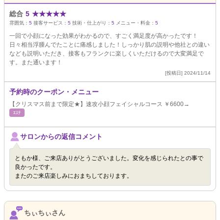
総合
5
★
★
★
★
★
雰囲気：
5
接客サービス：
5
技術・仕上がり：
5
メニュー・料金：
5
一回で小顔になった効果がわかるので、すごく満足度が高かったです！
日々相当浮腫んでたことに痛感しました！しっかり肌の説明や他社との違い
なども説明いただき、接客もフランクに楽しくいただけるので大変満足で
す。また通います！
[投稿日] 2024/11/14
予約時のクーポン・メニュー
【クリスマス前まで限定★】速攻小顔フェイシャルコース ￥6600→
ｴｽﾃ
サロンからの返信コメント
ともか様、ご来店ありがとうございました。変化を感じられたとの事で
良かったです。
またのご来店楽しみにおまちしております。
ちぃちぃさん