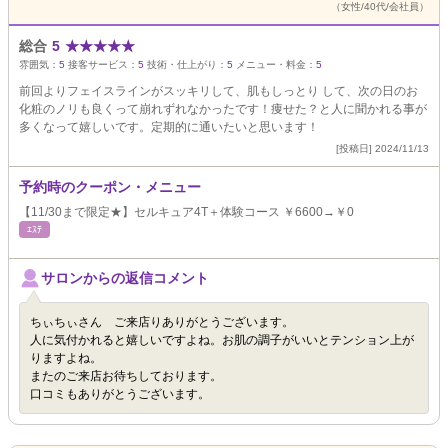
（女性/40代/会社員）
総合
5
★
★
★
★
★
雰囲気：
5
接客サービス：
5
技術・仕上がり：
5
メニュー・料金：
5
前回よりフェイスラインがスッキリして、肌もしっとり して、次の日のお
化粧のノリも良くって崩れずれなかったです！痩せた？と人に聞かれる事が
多くなって嬉しいです。定期的に通いたいと思います！
[投稿日] 2024/11/13
予約時のクーポン・メニュー
【11/30まで限定★】セルキュア4T＋体験コース ￥6600→￥0
ｴｽﾃ
サロンからの返信コメント
ちぃちぃさん ご来店りありがとうございます。
人に気付かれると嬉しいですよね。お肌の調子がいいとテンション上が
りますよね。
またのご来店お待ちしております。
口コミもありがとうございます。