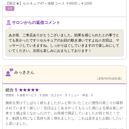
【限定★】セルキュア4T＋体験コース ￥6600→￥1000
ｴｽﾃ
サロンからの返信コメント
あき様、ご来店ありがとうございました。効果を感じられたとの事でと
ても良かったです☆セルキュアのお顔の動き凄いですよね☆次回は、マ
ッサージしていきますね。しっかりほぐしていきますので楽しみにして
いてください。次回も楽しみにおまちしております！
みっきさん
（女性/50代/会社員）
総合
5
★
★
★
★
★
雰囲気：
5
接客サービス：
5
技術・仕上がり：
5
メニュー・料金：
5
施術を受けてしばらく経ちましたがふと気づいたことに慢性の肩こりが緩和
されています！嬉しい！当日はよくあるやってもらった感による揉み返しが
来そう感は全くなかったので、お得感で満足していましたが何と何と！で
す。勧誘も特になく気持ち良く帰れましたし、これは是非またお願いしたい
と思いました。