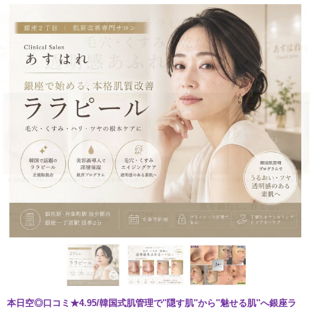
本日空◎口コミ★4.95/韓国式肌管理で''隠す肌''から''魅せる肌''へ銀座ラ