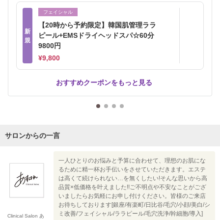
フェイシャル
【20時から予約限定】韓国肌管理ララ
新
ピール+EMSドライヘッドスパ☆60分
規
9800円
¥9,800
おすすめクーポンをもっと見る
サロンからの一言
一人ひとりのお悩みと予算に合わせて、理想のお肌にな
るために精一杯お手伝いをさせていただきます。エステ
は高くて続けられない…を無くしたい!そんな思いから高
品質×低価格を叶えました!!ご不明点や不安なことがござ
いましたらお気軽にお申し付けください。皆様のご来店
お待ちしております[銀座/有楽町/日比谷/毛穴/小顔/美白/シ
ミ改善/フェイシャル/ララピール/毛穴洗浄/幹細胞/導入]
Clinical Salon あ