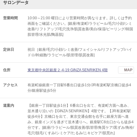
サロンデータ
営業時間
10:00～21:00 曜日により営業時間が異なります。詳しくは予約
画面をご確認ください。[銀座/有楽町/ララピール/毛穴/小顔/シミ
改善/リフトアップ/毛穴洗浄/肌質改善/美白/保湿/ピーリング/韓国
肌管理/水光肌/陶器肌]
定休日
祝日［銀座/毛穴/小顔/シミ改善/フェイシャル/リフトアップ/ハイ
ドロ/幹細胞/ララピール/肌管理/肌質改善]
住所
東京都中央区銀座２-4-19 GINZA SENRIKEN 4階
MAP
アクセス
有楽町線銀座一丁目駅6番出口徒歩1分/JR有楽町駅京橋口徒歩4
分/銀座駅徒歩5分
道案内
【銀座一丁目駅徒歩1分】6番出口を出て、有楽町方面へ進み、
並木通り沿いの【GINZA SENRIKEN】4階です。【JR有楽町駅
徒歩4分】京橋口を出て、東京交通会館を右手に銀座方面へ進
み、銀座インズを過ぎて並木通りへ。銀座駅C8出口からも徒歩4
分です。[銀座/ララピール/肌質改善/肌管理/角質ケア/黒ずみ/角栓/
毛穴/脱毛/くすみ/シミケア/たるみ/ニキビケア/肌荒れ]