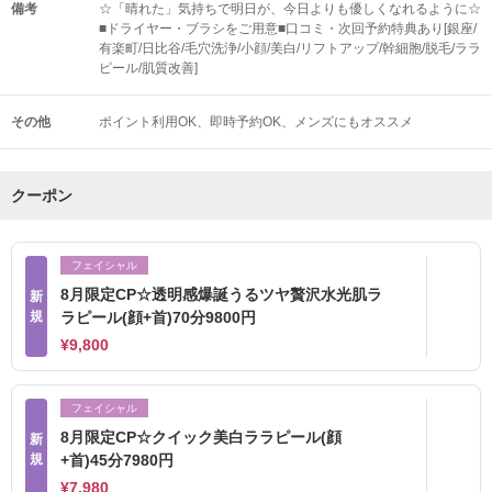
備考
☆「晴れた」気持ちで明日が、今日よりも優しくなれるように☆
■ドライヤー・ブラシをご用意■口コミ・次回予約特典あり[銀座/
有楽町/日比谷/毛穴洗浄/小顔/美白/リフトアップ/幹細胞/脱毛/ララ
ピール/肌質改善]
その他
ポイント利用OK
即時予約OK
メンズにもオススメ
クーポン
フェイシャル
8月限定CP☆透明感爆誕うるツヤ贅沢水光肌ラ
新
規
ラピール(顔+首)70分9800円
¥9,800
フェイシャル
8月限定CP☆クイック美白ララピール(顔
新
規
+首)45分7980円
¥7,980