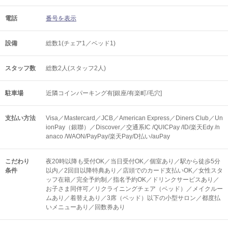
電話
番号を表示
設備
総数1(チェア1／ベッド1)
スタッフ数
総数2人(スタッフ2人)
駐車場
近隣コインパーキング有[銀座/有楽町/毛穴]
支払い方法
Visa／Mastercard／JCB／American Express／Diners Club／Un
ionPay（銀聯）／Discover／交通系IC /QUICPay /ID/楽天Edy /n
anaco /WAON/PayPay/楽天Pay/D払い/auPay
こだわり
夜20時以降も受付OK／当日受付OK／個室あり／駅から徒歩5分
条件
以内／2回目以降特典あり／店頭でのカード支払いOK／女性スタ
ッフ在籍／完全予約制／指名予約OK／ドリンクサービスあり／
お子さま同伴可／リクライニングチェア（ベッド）／メイクルー
ムあり／着替えあり／3席（ベッド）以下の小型サロン／都度払
いメニューあり／回数券あり