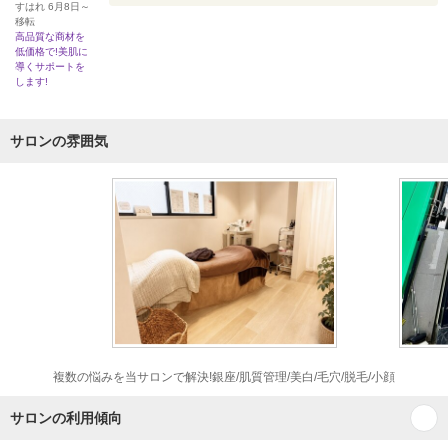
すはれ 6月8日～
移転
高品質な商材を
低価格で!美肌に
導くサポートを
します!
サロンの雰囲気
複数の悩みを当サロンで解決!銀座/肌質管理/美白/毛穴/脱毛/小顔
サロンの利用傾向