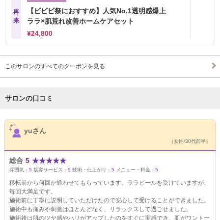
【ビビビ祭におすすめ】人気No.1透明感爆上
再
来
ララ×肌荒れ改善ホームケアセット
¥24,800
このサロンのすべてのクーポンを見る
サロンの口コミ
サロンPick Up
yuさん
（女性/30代前半）
総合
5
★
★
★
★
★
雰囲気：
5
接客サービス：
5
技術・仕上がり：
5
メニュー・料金：
5
移転前から何回か通わせてもらっています。ララピールを受けていますが、
毎回大満足です。
施術前に丁寧に説明していただけたので安心して受けることができました。
施術中も痛みや刺激はほとんどなく、リラックスして過ごせました。
施術後は肌のツヤ感やハリがアップしたのをすぐに実感でき、肌がワントー