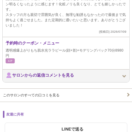
ン明るくなったように感じます！化粧ノリも良くなり、とても嬉しかったで
す。
スタッフの方も親切で雰囲気が良く、無理な勧誘もなかったので最後まで気
持ちよく過ごせました。また定期的に通いたいと思います。ありがとうござ
いました！
[投稿日] 2026/07/09
予約時のクーポン・メニュー
透明感爆上がりもち肌水光ララピール(顔+首)+モデリングパック70分8980
円
ｴｽﾃ
サロンからの返信コメントを見る
このサロンのすべての口コミを見る
友達に共有
LINEで送る