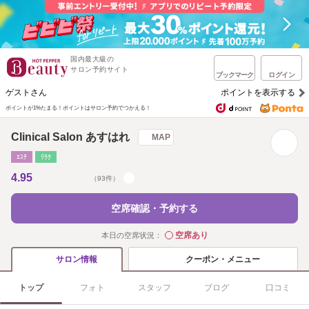
国内最大級の
サロン予約サイト
ブックマーク
ログイン
ゲストさん
ポイントを表示する
ポイントが1%たまる！
ポイントはサロン予約でつかえる！
Clinical Salon あすはれ
MAP
ｴｽﾃ
ﾘﾗｸ
4.95
（93件）
空席確認・予約する
空席あり
本日の空席状況：
◯
クーポン・メニュー
サロン情報
トップ
フォト
スタッフ
ブログ
口コミ