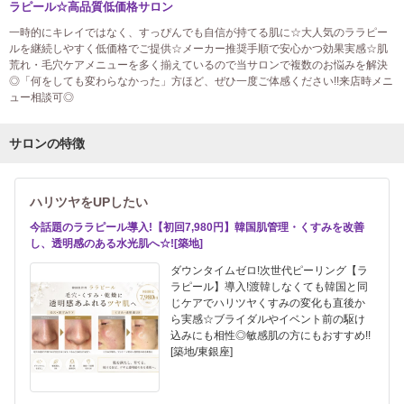
ラピール☆高品質低価格サロン
一時的にキレイではなく、すっぴんでも自信が持てる肌に☆大人気のララピー
ルを継続しやすく低価格でご提供☆メーカー推奨手順で安心かつ効果実感☆肌
荒れ・毛穴ケアメニューを多く揃えているので当サロンで複数のお悩みを解決
◎「何をしても変わらなかった」方ほど、ぜひ一度ご体感ください!!来店時メニ
ュー相談可◎
サロンの特徴
ハリツヤをUPしたい
今話題のララピール導入!【初回7,980円】韓国肌管理・くすみを改善
し、透明感のある水光肌へ☆![築地]
ダウンタイムゼロ!次世代ピーリング【ラ
ラピール】導入!渡韓しなくても韓国と同
じケアでハリツヤくすみの変化も直後か
ら実感☆ブライダルやイベント前の駆け
込みにも相性◎敏感肌の方にもおすすめ!!
[築地/東銀座]