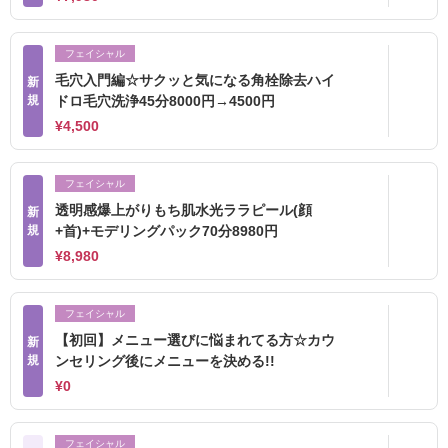
フェイシャル
毛穴入門編☆サクッと気になる角栓除去ハイ
新
規
ドロ毛穴洗浄45分8000円→4500円
¥4,500
フェイシャル
透明感爆上がりもち肌水光ララピール(顔
新
規
+首)+モデリングパック70分8980円
¥8,980
フェイシャル
【初回】メニュー選びに悩まれてる方☆カウ
新
規
ンセリング後にメニューを決める!!
¥0
フェイシャル