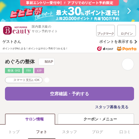
国内最大級の
サロン予約サイト
ブックマーク
ログイン
ゲストさん
ポイントを表示する
ポイントが1%たまる！
ポイントはサロン予約でつかえる！
めぐろの整体
MAP
整体･ｶｲﾛ
ﾘﾗｸ
ｴｽﾃ
スマート支払いOK
空席確認・予約する
スタッフ募集を見る
クーポン・メニュー
サロン情報
トップ
フォト
スタッフ
ブログ
口コミ