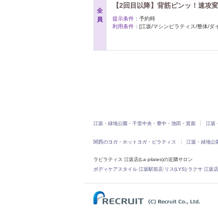
【2回目以降】背筋ピンッ！速攻変わ
全
提示条件：
予約時
員
利用条件：
[江坂/マシンピラティス/整体/ダ
江坂・緑地公園・千里中央・豊中・池田・箕面
江坂
関西のヨガ・ホットヨガ・ピラティス
江坂・緑地公
ラピラティス 江坂店(La pilates)の近隣サロン
ボディケアスタイル 江坂駅前店
|
リス(LYS)
|
ラクサ 江坂店(