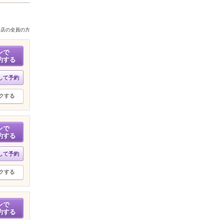
来店の全員の方
ンで
約する
して予約
クする
ンで
約する
して予約
クする
ンで
約する