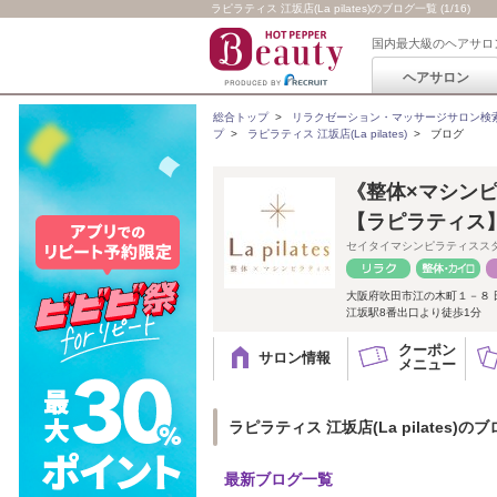
ラピラティス 江坂店(La pilates)のブログ一覧 (1/16)
国内最大級のヘアサロ
ヘアサロン
総合トップ
>
リラクゼーション・マッサージサロン検
プ
>
ラピラティス 江坂店(La pilates)
>
ブログ
《整体×マシンピラ
【ラピラティス
セイタイマシンピラティスス
大阪府吹田市江の木町１－８ 
江坂駅8番出口より徒歩1分
クーポン
サロン情報
メニュー
ラピラティス 江坂店(La pilates)の
最新ブログ一覧