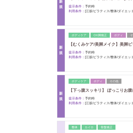
新
提示条件：
予約時
規
利用条件：
[江坂/ピラティス/整体/ダイエット
ボディケア
OX脚矯正
ボディ
そ
【むくみケア/美脚メイク】美脚ピラテ
新
提示条件：
予約時
規
利用条件：
[江坂/ピラティス/整体/ダイエット
ボディケア
ボディ
その他
【下っ腹スッキリ】 ぽっこりお腹に
新
提示条件：
予約時
規
利用条件：
[江坂/ピラティス/整体/ダイエット
整体
カイロ
骨盤矯正