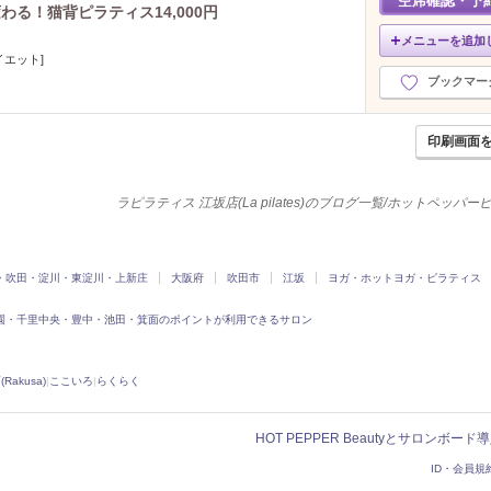
空席確認・予
る！猫背ピラティス14,000円
メニューを追加
イエット]
ブックマー
印刷画面
ラピラティス 江坂店(La pilates)のブログ一覧/ホットペッパ
・吹田・淀川・東淀川・上新庄
大阪府
吹田市
江坂
ヨガ・ホットヨガ・ピラティス
園・千里中央・豊中・池田・箕面のポイントが利用できるサロン
Rakusa)
|
ここいろ
|
らくらく
HOT PEPPER Beautyとサロンボー
ID・会員規