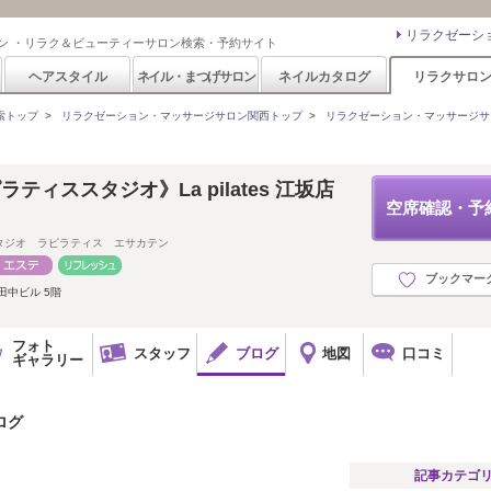
リラクゼーシ
ン ・リラク＆ビューティーサロン検索・予約サイト
ヘアスタイル
ネイル・まつげサロン
ネイルカタログ
リラクサロ
索トップ
>
リラクゼーション・マッサージサロン関西トップ
>
リラクゼーション・マッサージサ
ティススタジオ》La pilates 江坂店
空席確認・予
】
タジオ ラピラティス エサカテン
ブックマー
田中ビル 5階
フォト
スタッフ
ブログ
地図
口コミ
ギャラリー
ブログ
記事カテゴ