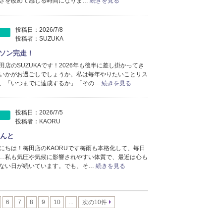
さを改めて感じる時間になりま…
続きを見る
投稿日：
2026/7/8
投稿者：
SUZUKA
ソン完走！
田店のSUZUKAです！2026年も後半に差し掛かってき
いかがお過ごしでしょうか。私は毎年やりたいことリス
、「いつまでに達成するか」「その…
続きを見る
投稿日：
2026/7/5
投稿者：
KAORU
さんと
にちは！梅田店のKAORUです梅雨も本格化して、毎日
…私も気圧や気候に影響されやすい体質で、最近は心も
ない日が続いています。でも、そ…
続きを見る
6
7
8
9
10
...
次の10件