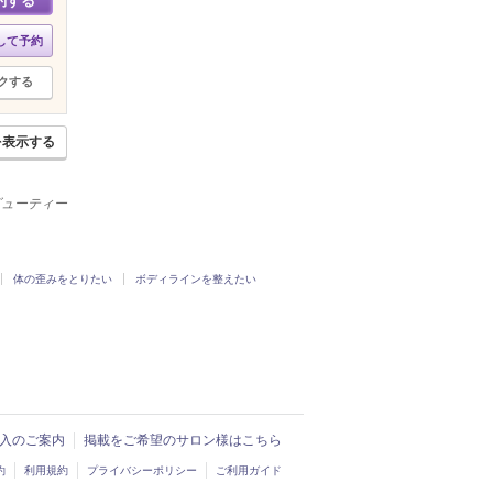
約する
して予約
クする
を表示する
ービューティー
体の歪みをとりたい
ボディラインを整えたい
ド導入のご案内
掲載をご希望のサロン様はこちら
約
利用規約
プライバシーポリシー
ご利用ガイド