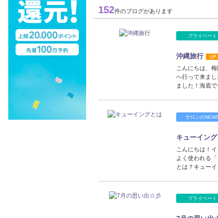
152
件のブログがあります
プライベート
沖縄旅行
こんにちは、梅
へ行って来まし
ました！海底で
サロンのNEW
キューイング
こんにちは！イン
よく使われる「
とは？キューイ
プライベート