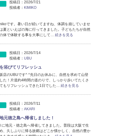
投稿日：
2026/7/21
2024年12月分
（5）
投稿者：
KIMIKO
2024年11月分
（4）
2024年10月分
（4）
imikoです。暑い日が続いてますね、体調を崩していませ
2024年9月分
（3）
は夏といえばの海に行ってきました。子どもたちが自然
の体で体験する事を大事にして…
続きを見る
投稿日：
2026/7/14
投稿者：
UBU
を浴びてリフレッシュ
坂店のUBUです^ ^先日のお休みに、自然を求めて山登
した！片道約4時間の道のりで、しっかり歩いてたくさ
てもリフレッシュできた1日でした…
続きを見る
投稿日：
2026/7/11
投稿者：
AKARI
地元徳之島へ帰省しました！
りに地元・徳之島へ帰省してきました。普段は大阪で生
め、久しぶりに帰る故郷はどこか懐かしく、自然の豊か