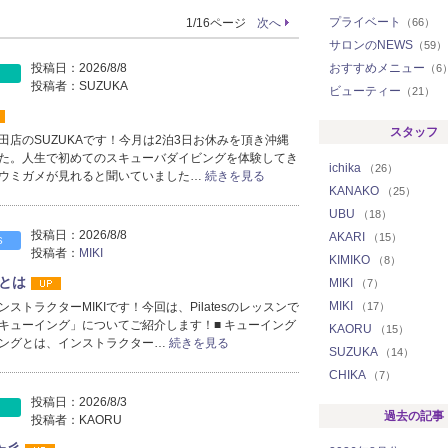
プライベート
1/16ページ
次へ
（66）
サロンのNEWS
（59）
投稿日：
2026/8/8
おすすめメニュー
（6
投稿者：
SUZUKA
ビューティー
（21）
スタッフ
田店のSUZUKAです！今月は2泊3日お休みを頂き沖縄
た。人生で初めてのスキューバダイビングを体験してき
ichika
（26）
ウミガメが見れると聞いていました…
続きを見る
KANAKO
（25）
UBU
（18）
投稿日：
2026/8/8
AKARI
（15）
S
投稿者：
MIKI
KIMIKO
（8）
とは
MIKI
（7）
MIKI
ストラクターMIKIです！今回は、Pilatesのレッスンで
（17）
キューイング」についてご紹介します！■ キューイング
KAORU
（15）
ングとは、インストラクター…
続きを見る
SUZUKA
（14）
CHIKA
（7）
投稿日：
2026/8/3
過去の記事
投稿者：
KAORU