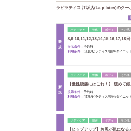
ラピラティス 江坂店(La pilates)のク
ボディケア
整体
ボディ
その他
8,9,10,11,12,13,14,15,16
新
提示条件：
予約時
規
利用条件：
[江坂/ピラティス/整体/ダイエット
ボディケア
整体
ボディ
その他
【慢性腰痛にはこれ！】 緩めて鍛え
新
提示条件：
予約時
規
利用条件：
[江坂/ピラティス/整体/ダイエット
ボディケア
整体
ボディ
その他
【ヒップアップ】お尻が気になる人へ