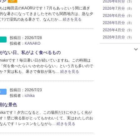
☆彡
2026年8月分
（3）
ちは梅田店のKAORUです！7月もあっという間に過ぎ
2026年7月分
（8）
的な暑さになってきましたそれでも関西地方は、急な夕
2026年6月分
（9）
(？)で湿気のある暑さで、なんだか…
続きを見る
2026年5月分
（8）
2026年4月分
（9）
2026年3月分
（9）
投稿日：
2026/7/28
投稿者：
KANAKO
2026年2月分
（7）
2026年1月分
（9）
がない日、私がよく食べるもの
2025年12月分
（7）
anakoです！毎日暑い日が続いていますね。この時期は
「何を食べたらいいかわからない」という方も多いので
2025年11月分
（8）
か？実は私も、暑さで食欲が落ち…
続きを見る
2025年10月分
（7）
2025年9月分
（9）
2025年8月分
（7）
投稿日：
2026/7/23
S
2025年7月分
（8）
投稿者：
ichika
2025年6月分
（8）
別な景色
2025年5月分
（5）
chikaです！夕方になると、この場所だけにやさしく光が
2025年4月分
（5）
す！壁に映る影がとってもかわいくて、実はわたしのお
2025年3月分
なんです！レッスンをしながら…
続きを見る
（2）
2025年2月分
（4）
2025年1月分
（4）