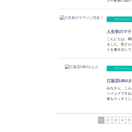
さや家族の温か
プライベート
人生初のマラ
こんにちは、梅
ました。皆さん
トを書き出して
プライベート
江坂店UBU
みなさん、こん
ジメジメですね
体もスッキリし
1
2
3
4
5