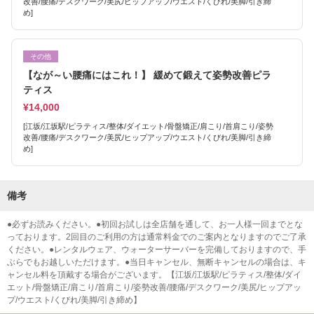
改善/腰痛/デスクワーク/美尻/ヒップアップ/ウエスト/くびれ/美脚/引き締
め]
その他
【なが～い腰痛にはこれ！】 緩めて鍛えて姿勢改善ピラ
ティス
¥14,000
[江坂/江坂駅/ピラティス/整体/ダイエット/骨盤矯正/肩こり/首肩こり/姿勢
改善/腰痛/デスクワーク/美尻/ヒップアップ/ウエスト/くびれ/美脚/引き締
め]
備考
●必ずお読みください。●初回お試しは全店舗を通して、お一人様一回までとな
っております。2回目のご利用の方は通常料金でのご案内となりますのでご了承
ください。●レンタルウェア、ウォーターサーバーを完備しておりますので、手
ぶらでもお越しいただけます。●当日キャンセル、無断キャンセルの場合は、キ
ャンセル料を頂戴する場合がございます。【江坂/江坂駅/ピラティス/整体/ダイ
エット/骨盤矯正/肩こり/首肩こり/姿勢改善/腰痛/デスクワーク/美尻/ヒップアッ
プ/ウエスト/くびれ/美脚/引き締め】