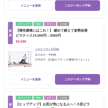
メニューを追加
このクーポンで予約
ボディケア
整体
ボディ
その他
【慢性腰痛にはこれ！】 緩めて鍛えて姿勢改善
新
規
ピラティス14,000円→3000円
¥3,000
このクーポンの詳細
提示条件：
予約時
利用条件：
[江坂/ピラティス/整体/ダイエット]
メニューを追加
このクーポンで予約
ボディケア
整体
ボディ
その他
【ヒップアップ】お尻が気になる人へ！小尻ピラ
新