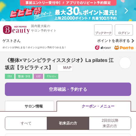
国内最大級の
サロン予約サイト
ブックマーク
ログイン
ゲストさん
ポイントを表示する
ポイントが1%たまる！
ポイントはサロン予約でつかえる！
《整体×マシンピラティススタジオ》La pilates 江
坂店【ラピラティス】
MAP
ﾘﾗｸ
整体･ｶｲﾛ
ｴｽﾃ
ﾘﾌﾚｯｼｭ
空席確認・予約する
サロン情報
クーポン・メニュー
2回目以降
すべて
初来店の方
来店の方