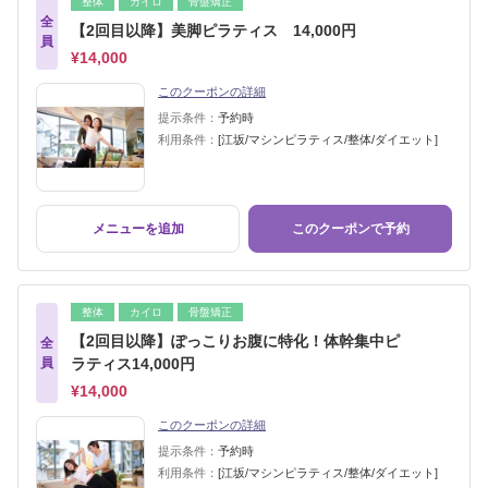
整体
カイロ
骨盤矯正
全
【2回目以降】美脚ピラティス 14,000円
員
¥14,000
このクーポンの詳細
提示条件：
予約時
利用条件：
[江坂/マシンピラティス/整体/ダイエット]
メニューを追加
このクーポンで予約
整体
カイロ
骨盤矯正
【2回目以降】ぽっこりお腹に特化！体幹集中ピ
全
員
ラティス14,000円
¥14,000
このクーポンの詳細
提示条件：
予約時
利用条件：
[江坂/マシンピラティス/整体/ダイエット]