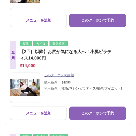
メニューを追加
このクーポンで予約
整体
カイロ
骨盤矯正
【2回目以降】お尻が気になる人へ！小尻ピラテ
全
員
ィス14,000円
¥14,000
このクーポンの詳細
提示条件：
予約時
利用条件：
[江坂/マシンピラティス/整体/ダイエット]
メニューを追加
このクーポンで予約