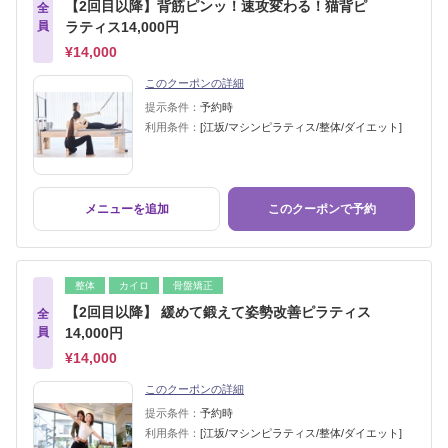
【2回目以降】背筋ピンッ！速攻変わる！猫背ピ
全
員
ラティス14,000円
¥14,000
このクーポンの詳細
提示条件：
予約時
利用条件：
[江坂/マシンピラティス/整体/ダイエット]
メニューを追加
このクーポンで予約
整体
カイロ
骨盤矯正
【2回目以降】 緩めて鍛えて姿勢改善ピラティス
全
員
14,000円
¥14,000
このクーポンの詳細
提示条件：
予約時
利用条件：
[江坂/マシンピラティス/整体/ダイエット]