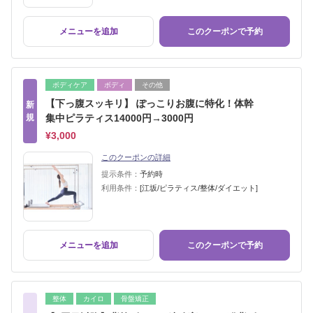
メニューを追加
このクーポンで予約
ボディケア
ボディ
その他
【下っ腹スッキリ】 ぽっこりお腹に特化！体幹
新
規
集中ピラティス14000円→3000円
¥3,000
このクーポンの詳細
提示条件：
予約時
利用条件：
[江坂/ピラティス/整体/ダイエット]
メニューを追加
このクーポンで予約
整体
カイロ
骨盤矯正