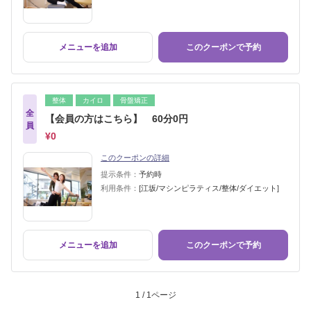
メニューを追加
このクーポンで予約
整体
カイロ
骨盤矯正
全
【会員の方はこちら】 60分0円
員
¥0
このクーポンの詳細
提示条件：
予約時
利用条件：
[江坂/マシンピラティス/整体/ダイエット]
メニューを追加
このクーポンで予約
1 / 1ページ