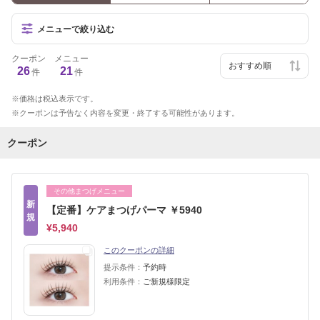
メニューで絞り込む
クーポン
メニュー
26
21
件
件
価格は税込表示です。
クーポンは予告なく内容を変更・終了する可能性があります。
クーポン
その他まつげメニュー
新
【定番】ケアまつげパーマ ￥5940
規
¥5,940
このクーポンの詳細
提示条件：
予約時
利用条件：
ご新規様限定