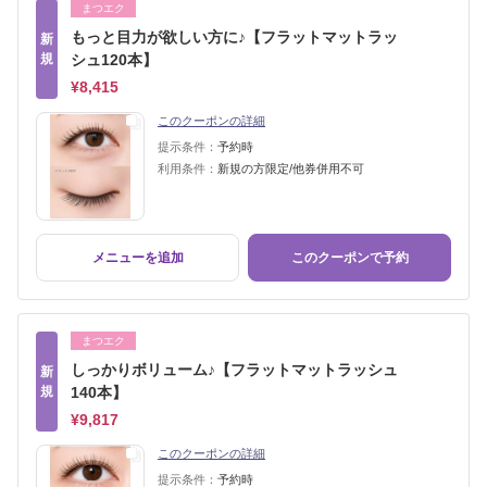
まつエク
もっと目力が欲しい方に♪【フラットマットラッ
新
規
シュ120本】
¥8,415
このクーポンの詳細
提示条件：
予約時
利用条件：
新規の方限定/他券併用不可
メニューを追加
このクーポンで予約
まつエク
しっかりボリューム♪【フラットマットラッシュ
新
規
140本】
¥9,817
このクーポンの詳細
提示条件：
予約時