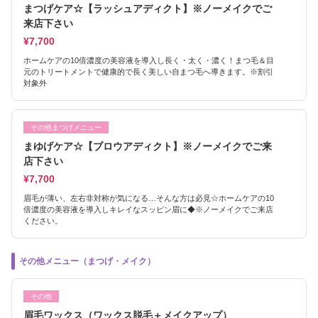
まつげケア☆【ラッシュアディクト】※ノーメイクでご
来店下さい
¥7,700
ホームケアの10倍濃度の美容液を導入し長く・太く・濃く！まつ毛＆目
元のトリートメントで健康的で長く美しい自まつ毛へ導きます。※割引
対象外
その他まつげメニュー
まゆげケア☆【ブロウアディクト】※ノーメイクでご来
店下さい
¥7,700
眉毛が薄い、左右非対称が気になる…そんな方は必見☆ホームケアの10
倍濃度の美容液を導入しキレイなスッピン眉に◆※ノーメイクでご来店
ください。
その他メニュー（まつげ・メイク）
その他
眉毛ワックス（ワックス脱毛＋メイクアップ）