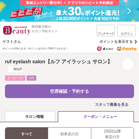
国内最大級の
サロン予約サイト
ブックマーク
ログイン
ゲストさん
ポイントを表示する
ポイントが1%たまる！
ポイントはサロン予約でつかえる！
ruf eyelash salon【ルフ アイラッシュ サロン】
MAP
まつげ･ﾒｲｸ
ｴｽﾃ
空席確認・予約する
スタッフ募集を見る
サロン情報
クーポン・メニュー
2回目以降
すべて
初来店の方
来店の方