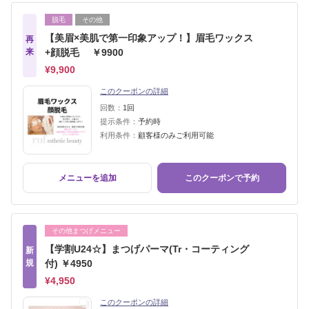
脱毛
その他
【美眉×美肌で第一印象アップ！】眉毛ワックス
再
来
+顔脱毛 ￥9900
¥9,900
このクーポンの詳細
回数：
1回
提示条件：
予約時
利用条件：
顧客様のみご利用可能
メニューを追加
このクーポンで予約
その他まつげメニュー
【学割U24☆】まつげパーマ(Tr・コーティング
新
規
付) ￥4950
¥4,950
このクーポンの詳細