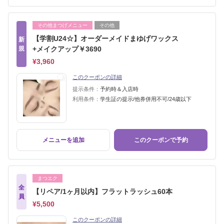
その他まつげメニュー
その他
【学割U24☆】オーダーメイドまゆげワックス
新
規
+メイクアップ￥3690
¥3,960
このクーポンの詳細
提示条件：
予約時＆入店時
利用条件：
学生証の提示/他券併用不可/24歳以下
メニューを追加
このクーポンで予約
まつエク
全
【リペア/1ヶ月以内】フラットラッシュ60本
員
¥5,500
このクーポンの詳細