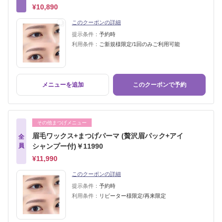
¥10,890
このクーポンの詳細
提示条件：
予約時
利用条件：
ご新規様限定/1回のみご利用可能
メニューを追加
このクーポンで予約
その他まつげメニュー
眉毛ワックス+まつげパーマ (贅沢眉パック+アイ
全
員
シャンプー付)￥11990
¥11,990
このクーポンの詳細
提示条件：
予約時
利用条件：
リピーター様限定/再来限定