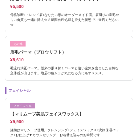
¥5,500
骨格診断+トレンド眉+なりたい形のオーダーメイド眉。眉周りの産毛や
古い角質も一緒に除去☆２週間自己処理を控えた状態でご来店ください
☆
その他
眉毛パーマ（ブロウリフト）
¥5,610
毛流れ矯正パーマ。従来の張り付くパーマと違い空気を含ませた自然な
立体感が出せます。地眉の色ムラが気になる方にもオススメ。
フェイシャル
フェイシャル
【マリムーブ美肌フェイスワックス】
¥9,900
施術はマリムーブ使用。クレンジング+フェイスワックス+沈静保湿パッ
ク+お仕上げ▼カウンセリング、お着替え込みのお時間です