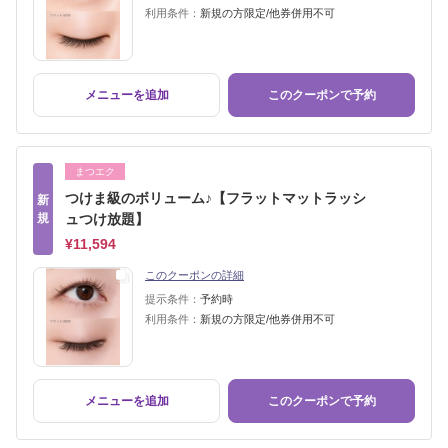
利用条件：
新規の方限定/他券併用不可
メニューを追加
このクーポンで予約
まつエク
つけま級のボリューム♪【フラットマットラッシ
新
規
ュつけ放題】
¥11,594
このクーポンの詳細
提示条件：
予約時
利用条件：
新規の方限定/他券併用不可
メニューを追加
このクーポンで予約