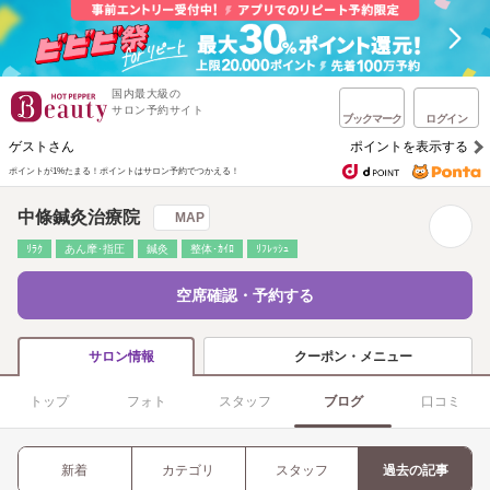
国内最大級の
サロン予約サイト
ブックマーク
ログイン
ゲストさん
ポイントを表示する
ポイントが1%たまる！
ポイントはサロン予約でつかえる！
中條鍼灸治療院
MAP
ﾘﾗｸ
あん摩･指圧
鍼灸
整体･ｶｲﾛ
ﾘﾌﾚｯｼｭ
空席確認・予約する
クーポン・メニュー
サロン情報
トップ
フォト
スタッフ
ブログ
口コミ
新着
カテゴリ
スタッフ
過去の記事