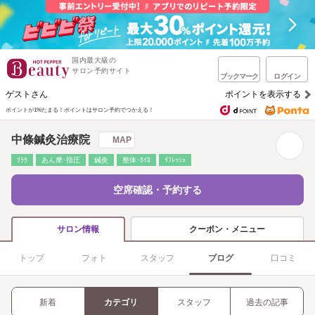
国内最大級の
サロン予約サイト
ブックマーク
ログイン
ゲストさん
ポイントを表示する
ポイントが1%たまる！
ポイントはサロン予約でつかえる！
中條鍼灸治療院
MAP
ﾘﾗｸ
あん摩･指圧
鍼灸
整体･ｶｲﾛ
ﾘﾌﾚｯｼｭ
空席確認・予約する
クーポン・メニュー
サロン情報
トップ
フォト
スタッフ
ブログ
口コミ
新着
カテゴリ
スタッフ
過去の記事