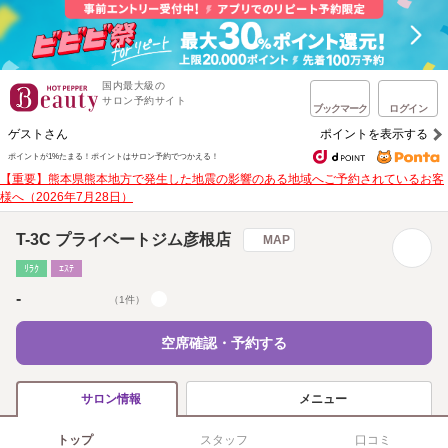
国内最大級の
サロン予約サイト
ブックマーク
ログイン
ゲストさん
ポイントを表示する
ポイントが1%たまる！
ポイントはサロン予約でつかえる！
【重要】熊本県熊本地方で発生した地震の影響のある地域へご予約されているお客
様へ（2026年7月28日）
T-3C プライベートジム彦根店
MAP
ﾘﾗｸ
ｴｽﾃ
-
（1件）
空席確認・予約する
メニュー
サロン情報
トップ
スタッフ
口コミ