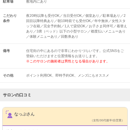
駐車場
敷地内にあり
こだわり
夜20時以降も受付OK／当日受付OK／個室あり／駐車場あり／2
条件
回目以降特典あり／朝10時前でも受付OK／年中無休／女性スタ
ッフ在籍／完全予約制／1人で貸切OK／お子さま同伴可／着替え
あり／3席（ベッド）以下の小型サロン／都度払いメニューあり
／体験メニューあり／回数券あり
備考
住宅街の中にあるので非常にわかりづらいです。公式SNSをご
登録いただけますと位置情報をお送りします。
※このサロンの施術者は男性となる場合があります。
その他
ポイント利用OK
即時予約OK
メンズにもオススメ
サロンの口コミ
サロンPick Up
なっぷさん
（女性/30代後半/自営業）