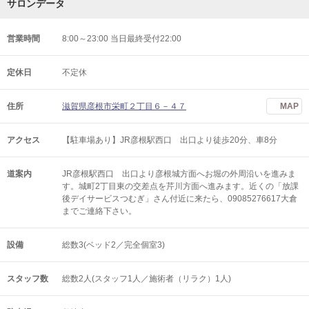
サロンデータ
営業時間
8:00～23:00 当日最終受付22:00
定休日
不定休
住所
滋賀県彦根市栄町２丁目６－４７
MAP
アクセス
【駐車場あり】JR彦根駅西口 出口より徒歩20分、車8分
道案内
JR彦根駅西口 出口より彦根城方面へお堀の外周沿いを進みま
す。城町2丁目東の交差点を芹川方面へ進みます。近くの「放課
後デイサービスつむぎ」さん付近に来たら、09085276617大倉
までご連絡下さい。
設備
総数3(ベッド2／完全個室3)
スタッフ数
総数2人(スタッフ1人／施術者（リラク）1人)