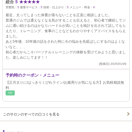
総合
5
★
★
★
★
★
雰囲気：
5
接客サービス：
5
技術・仕上がり：
5
メニュー・料金：
4
最近、太ってしまった体重が落ちないことを正直に相談しました。
普通のジムでは通えなくなる気がすることも伝えると、初心者で継続してジ
ムに通い続けるのはかなりハードルが高いことを統計を出されて話してもら
えたり、トレーニング、食事のことなどもわかりやすくアドバイスをもらえ
ました。
あと5年後、10年後の話をされた時に今の悩みを先延ばしにするのはよくな
いなと、、、
初心者だからこそパーソナルトレーニングの体験を受けてみようと思いまし
た。楽しみにしてます！！
[投稿日] 2025/01/09
予約時のクーポン・メニュー
【正月太りに/はっきりくびれライン/お腹周りが気になる方】お気軽相談無
料
ﾘﾗｸ
このサロンのすべての口コミを見る