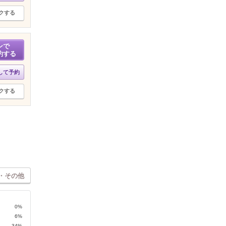
クする
ンで
約する
して予約
クする
・その他
0%
6%
34%