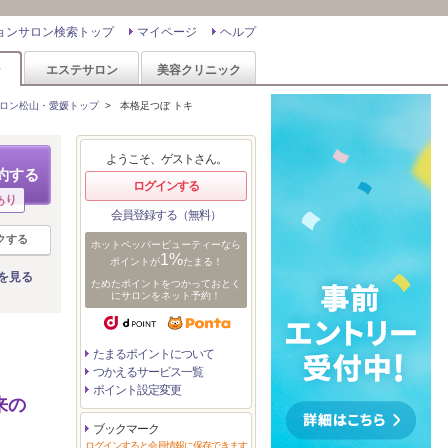
ョンサロン検索トップ
マイページ
ヘルプ
ン
エステサロン
美容クリニック
ロン松山・愛媛トップ
>
本格足つぼ トキ
ようこそ、ゲストさん。
約する
ログインする
あり
会員登録する（無料）
クする
ホットペッパービューティーなら
1%
ポイントが
たまる！
を見る
ためたポイントをつかっておとく
にサロンをネット予約！
たまるポイントについて
つかえるサービス一覧
ポイント設定変更
来の
ブックマーク
ログインすると会員情報に保存できます