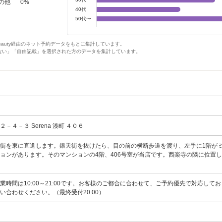
の他
0
%
40代
50代〜
Beauty経由のネット予約データをもとに集計しています。
ない」「自由記載」を選択された方のデータを集計しています。
－４－３ Serena 湊町 ４０６
街を東に直進します。銀天街を抜けたら、目の前の横断歩道を渡り、左手に1階が
ョンがあります。そのマンションの4階、406号室が当店です。西楽寺の隣に位置
業時間は10:00～21:00です。お客様のご都合に合わせて、ご予約優先で対応して
い合わせください。（最終受付20:00）