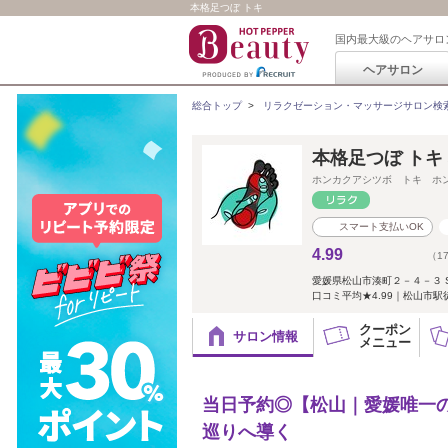
本格足つぼ トキ
国内最大級のヘアサロ
ヘアサロン
総合トップ
>
リラクゼーション・マッサージサロン検
本格足つぼ トキ
ホンカクアシツボ トキ ホ
スマート支払いOK
4.99
（1
愛媛県松山市湊町２－４－３ Se
口コミ平均★4.99｜松山市駅
クーポン
サロン情報
メニュー
当日予約◎【松山｜愛媛唯一
巡りへ導く