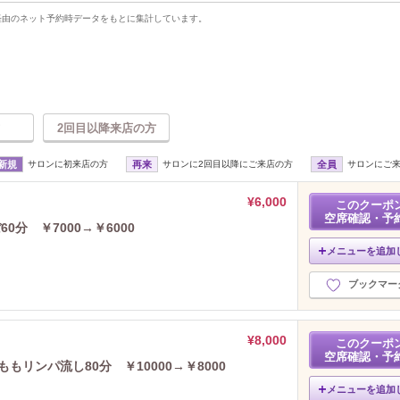
uty経由のネット予約時データをもとに集計しています。
2回目以降来店の方
新規
サロンに初来店の方
再来
サロンに2回目以降にご来店の方
全員
サロンにご
¥6,000
このクーポ
空席確認・予
分 ￥7000→￥6000
メニューを追加
ブックマー
¥8,000
このクーポ
空席確認・予
リンパ流し80分 ￥10000→￥8000
メニューを追加