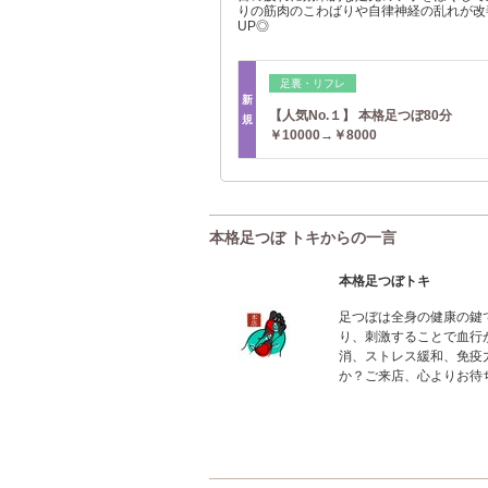
りの筋肉のこわばりや自律神経の乱れが改
UP◎
足裏・リフレ
新
【人気No.１】 本格足つぼ80分
規
￥10000→￥8000
本格足つぼ トキからの一言
本格足つぼトキ
足つぼは全身の健康の鍵
り、刺激することで血行
消、ストレス緩和、免疫
か？ご来店、心よりお待