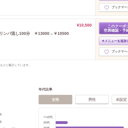
ブックマー
¥10,500
このクーポ
空席確認・予
パ流し100分 ￥13000→￥10500
メニューを追加
ブックマー
をもとに集計しています。
年代比率
女性
男性
未設定
%
〜10代
%
20代
30代