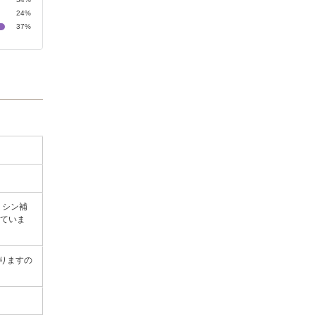
24%
37%
ミシン補
していま
おりますの