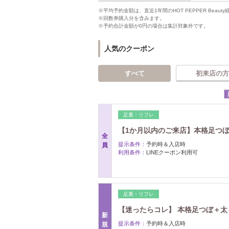
※平均予約金額は、直近1年間のHOT PEPPER Bea
※回数券購入分を含みます。
※予約合計金額が0円の場合は集計対象外です。
人気のクーポン
すべて
初来店の方
足裏・リフレ
【1か月以内のご来店】本格足つぼ60
全
提示条件：
予約時＆入店時
員
利用条件：
LINEクーポン利用可
足裏・リフレ
【迷ったらコレ】 本格足つぼ＋太もも
新
提示条件：
予約時＆入店時
規