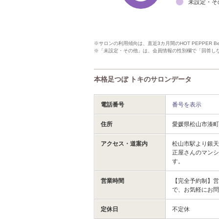
未設定・そ
※サロンの利用傾向は、直近3カ月間のHOT PEPPER 
※「未設定・その他」は、会員情報の性別欄で「回答し
本格足つぼ トキのサロンデータ
電話番号
番号を表示
住所
愛媛県松山市湊町２
アクセス・道案内
松山市駅より銀天
正屋さんのマンシ
す。
営業時間
【完全予約制】営
で、お気軽にお問
定休日
不定休