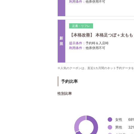
利用条件：
他券併用不可
足裏・リフレ
【本格改善】 本格足つぼ＋太ももリン
新
提示条件：
予約時＆入店時
規
利用条件：
他券併用不可
※人気のクーポンは、直近1カ月間のネット予約データ
予約比率
性別比率
女性
68
男性
32