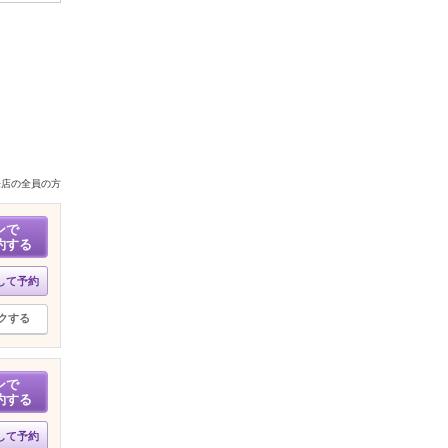
来店の全員の方
ンで
約する
して予約
クする
ンで
約する
して予約