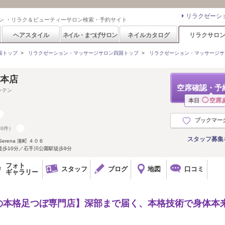
リラクゼーシ
ン ・リラク＆ビューティーサロン検索・予約サイト
ヘアスタイル
ネイル・まつげサロン
ネイルカタログ
リラクサロ
索トップ
>
リラクゼーション・マッサージサロン四国トップ
>
リラクゼーション・マッサージサ
 本店
空席確認・予
ンテン
◯
空席
本日
ブックマー
70件）
スタッフ募集
rena 湊町 ４０６
徒歩10分／石手川公園駅徒歩9分
フォト
スタッフ
ブログ
地図
口コミ
ギャラリー
の本格足つぼ専門店】深部まで届く、本格技術で身体本