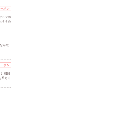
クーポン
やスマホ
おすすめ
かなか取
！
クーポン
！】初回
を整える