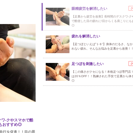
眼精疲労を解消したい
【足裏から疲労を改善】長時間のデスクワ-ク
で酷使した目の疲れに!目からくる肩こりにも
◎
疲れを解消したい
【足つぼといえば”トキ”】身体のだるさ、な
れない疲れ、そんなお悩みを足裏から改善！
足つぼを刺激したい
【この痛さがクセになる！本格足つぼ専門店
は20％OFF！！熟練された手技で足裏から体
◎
ワ-クやスマホで酷
もおすすめ◎
血行を促進！！目の周