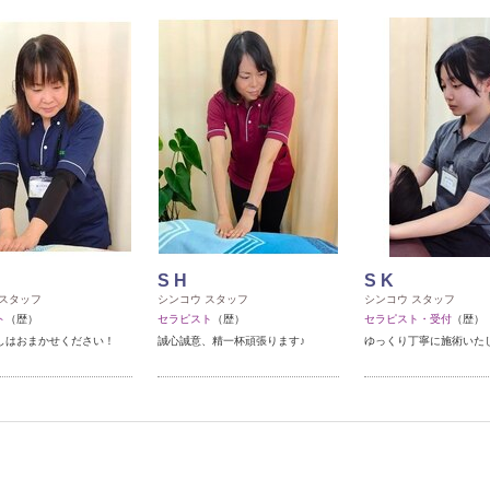
S H
S K
 スタッフ
シンコウ スタッフ
シンコウ スタッフ
ト
（歴）
セラピスト
（歴）
セラピスト・受付
（歴）
しはおまかせください！
誠心誠意、精一杯頑張ります♪
ゆっくり丁寧に施術いた