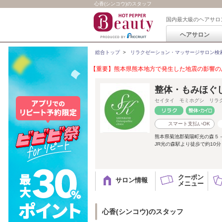
心香(シンコウ)のスタッフ
国内最大級のヘアサロ
ヘアサロン
総合トップ
>
リラクゼーション・マッサージサロン検
【重要】熊本県熊本地方で発生した地震の影響のあ
整体・もみほぐ
セイタイ モミホグシ リラ
スマート支払いOK
熊本県菊池郡菊陽町光の森５
JR光の森駅より徒歩で約10
クーポン
サロン情報
メニュー
心香(シンコウ)のスタッフ