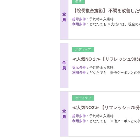
整体
【院長複合施術】 不調を改善したい!
全
提示条件：
予約時＆入店時
員
利用条件：
どなたでも ※支払いは、現金の
ボディケア
≪人気NO１≫【リフレッシュ90分コー
全
提示条件：
予約時＆入店時
員
利用条件：
どなたでも ※他クーポンとの
ボディケア
≪人気NO2≫ 【リフレッシュ75分コ
全
提示条件：
予約時＆入店時
員
利用条件：
どなたでも ※他クーポンとの