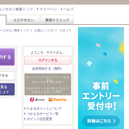
ョンサロン検索トップ
マイページ
ヘルプ
ン
エステサロン
美容クリニック
ージサロン熊本トップ
>
心香(シンコウ)
>
スタッフ
ようこそ、ゲストさん。
約する
ログインする
会員登録する（無料）
クする
ホットペッパービューティーなら
1%
ポイントが
たまる！
を見る
ためたポイントをつかっておとく
します
にサロンをネット予約！
たまるポイントについて
つかえるサービス一覧
ポイント設定変更