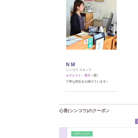
N M
シンコウ スタッフ
セラピスト・受付
（歴）
丁寧な対応を心掛けています♪
心香(シンコウ)のクーポン
ボディケア