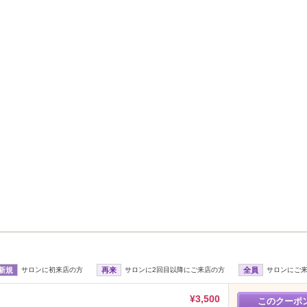
新規
サロンに初来店の方
再来
サロンに2回目以降にご来店の方
全員
サロンにご
¥3,500
このクーポ