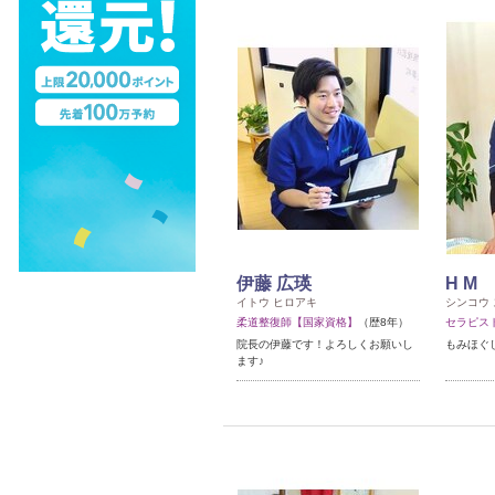
伊藤 広瑛
H M
イトウ ヒロアキ
シンコウ
柔道整復師【国家資格】
（歴8年）
セラピス
院長の伊藤です！よろしくお願いし
もみほぐ
ます♪