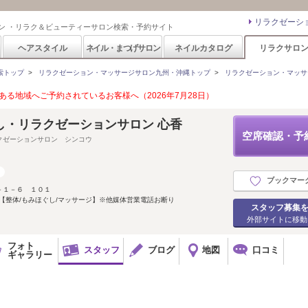
リラクゼーシ
ン ・リラク＆ビューティーサロン検索・予約サイト
ヘアスタイル
ネイル・まつげサロン
ネイルカタログ
リラクサロ
索トップ
>
リラクゼーション・マッサージサロン九州・沖縄トップ
>
リラクゼーション・マッサ
る地域へご予約されているお客様へ（2026年7月28日）
し・リラクゼーションサロン 心香
空席確認・予
クゼーションサロン シンコウ
ブックマー
－１－６ １０１
分【整体/もみほぐし/マッサージ】※他媒体営業電話お断り
スタッフ募集
外部サイトに移動
フォト
スタッフ
ブログ
地図
口コミ
ギャラリー