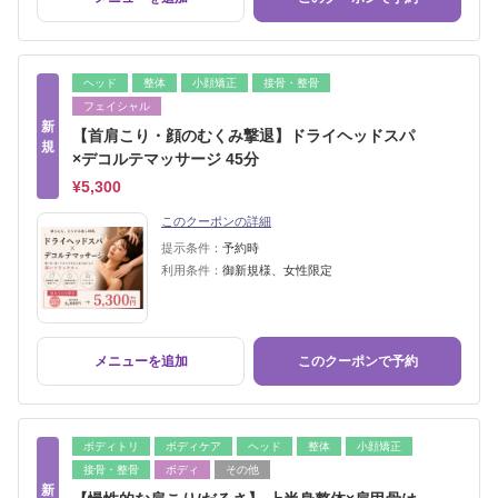
ヘッド
整体
小顔矯正
接骨・整骨
フェイシャル
新
【首肩こり・顔のむくみ撃退】ドライヘッドスパ
規
×デコルテマッサージ 45分
¥5,300
このクーポンの詳細
提示条件：
予約時
利用条件：
御新規様、女性限定
メニューを追加
このクーポンで予約
ボディトリ
ボディケア
ヘッド
整体
小顔矯正
接骨・整骨
ボディ
その他
新