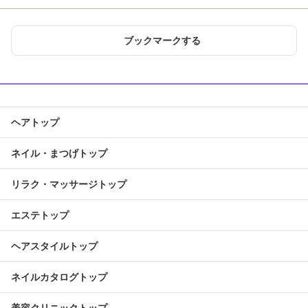
ブックマークする
ヘアトップ
ネイル・まつげトップ
リラク・マッサージトップ
エステトップ
ヘアスタイルトップ
ネイルカタログトップ