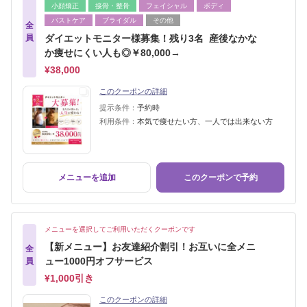
小顔矯正
接骨・整骨
フェイシャル
ボディ
バストケア
ブライダル
その他
全
員
ダイエットモニター様募集！残り3名 産後なかな
か痩せにくい人も◎￥80,000→
¥38,000
このクーポンの詳細
提示条件：
予約時
利用条件：
本気で痩せたい方、一人では出来ない方
メニューを追加
このクーポンで予約
メニューを選択してご利用いただくクーポンです
【新メニュー】お友達紹介割引！お互いに全メニ
全
ュー1000円オフサービス
員
¥1,000引き
このクーポンの詳細