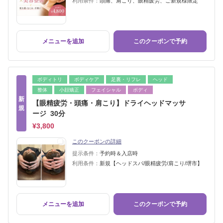
利用条件：
頭痛、肩こり、眼精疲労、ご新規様限定
メニューを追加
このクーポンで予約
ボディトリ
ボディケア
足裏・リフレ
ヘッド
整体
小顔矯正
フェイシャル
ボディ
新
【眼精疲労・頭痛・肩こり】ドライヘッドマッサ
規
ージ 30分
¥3,800
このクーポンの詳細
提示条件：
予約時＆入店時
利用条件：
新規【ヘッドスパ/眼精疲労/肩こり/堺市】
メニューを追加
このクーポンで予約