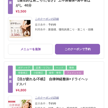
【慢性的な肩こり/だるさ】 上半身整体×肩甲骨は
規
がし 40分
¥3,500
このクーポンの詳細
提示条件：
予約時
利用条件：
新規様、慢性的肩こり・首こり・頭痛
メニューを追加
このクーポンで予約
ボディケア
足裏・リフレ
ヘッド
整体
骨盤矯正
小顔矯正
接骨・整骨
フェイシャル
新
【目が疲れる/不眠】 自律神経整体×ドライヘッ
規
ドスパ
¥4,800
このクーポンの詳細
提示条件：
予約時