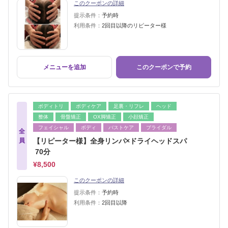
このクーポンの詳細
提示条件：
予約時
利用条件：
2回目以降のリピーター様
メニューを追加
このクーポンで予約
ボディトリ
ボディケア
足裏・リフレ
ヘッド
整体
骨盤矯正
OX脚矯正
小顔矯正
フェイシャル
ボディ
バストケア
ブライダル
全
員
【リピーター様】全身リンパ×ドライヘッドスパ
70分
¥8,500
このクーポンの詳細
提示条件：
予約時
利用条件：
2回目以降