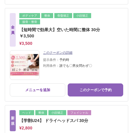
ボディケア
整体
骨盤矯正
小顔矯正
接骨・整骨
全
【短時間で効果大】空いた時間に整体 30分
員
￥3,500
¥3,500
このクーポンの詳細
提示条件：
予約時
利用条件：
誰でも〇男女問わず〇
メニューを追加
このクーポンで予約
ヘッド
整体
小顔矯正
フェイシャル
新
【学割U24】 ドライヘッドスパ 30分
規
¥2,800