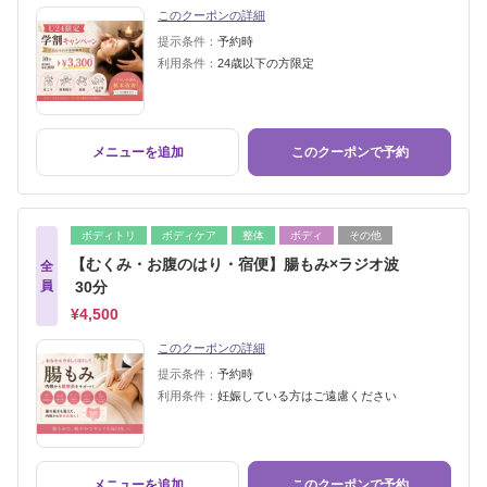
このクーポンの詳細
提示条件：
予約時
利用条件：
24歳以下の方限定
メニューを追加
このクーポンで予約
ボディトリ
ボディケア
整体
ボディ
その他
【むくみ・お腹のはり・宿便】腸もみ×ラジオ波
全
員
30分
¥4,500
このクーポンの詳細
提示条件：
予約時
利用条件：
妊娠している方はご遠慮ください
メニューを追加
このクーポンで予約