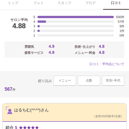
トップ
フォト
スタッフ
ブログ
口コミ
5
500
サロン平均
4
57
4.88
3
9
2
1
1
0
4.9
4.8
雰囲気
技術･仕上がり
4.9
4.8
接客サービス
メニュー･料金
口コミ・平均点について
メニュー
点数
性別･年代
絞り込み
567
件
サロンPick Up
はるちむ(*^^*)さん
（女性/30代前半/主婦）
総合
5
★
★
★
★
★