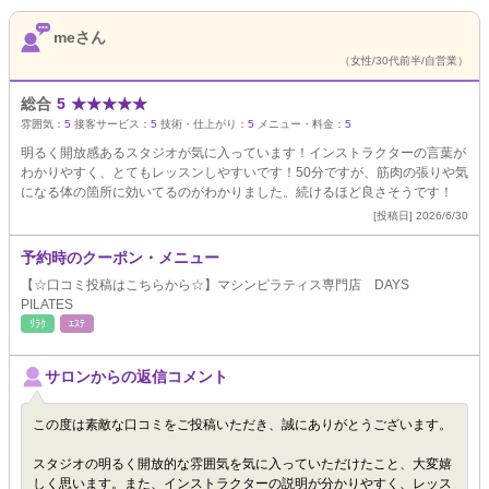
meさん
（女性/30代前半/自営業）
総合
5
★
★
★
★
★
雰囲気：
5
接客サービス：
5
技術・仕上がり：
5
メニュー・料金：
5
明るく開放感あるスタジオが気に入っています！インストラクターの言葉が
わかりやすく、とてもレッスンしやすいです！50分ですが、筋肉の張りや気
になる体の箇所に効いてるのがわかりました。続けるほど良さそうです！
[投稿日] 2026/6/30
予約時のクーポン・メニュー
【☆口コミ投稿はこちらから☆】マシンピラティス専門店 DAYS
PILATES
ﾘﾗｸ
ｴｽﾃ
サロンからの返信コメント
この度は素敵な口コミをご投稿いただき、誠にありがとうございます。
スタジオの明るく開放的な雰囲気を気に入っていただけたこと、大変嬉
しく思います。また、インストラクターの説明が分かりやすく、レッス