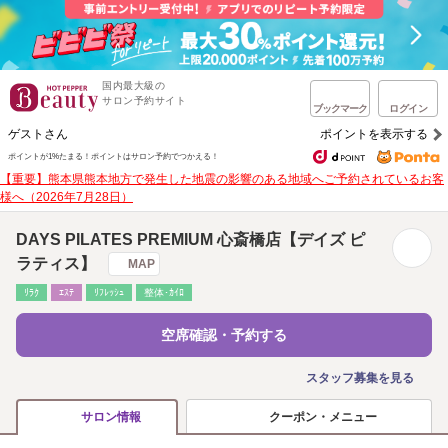
国内最大級の
サロン予約サイト
ブックマーク
ログイン
ゲストさん
ポイントを表示する
ポイントが1%たまる！
ポイントはサロン予約でつかえる！
【重要】熊本県熊本地方で発生した地震の影響のある地域へご予約されているお客
様へ（2026年7月28日）
DAYS PILATES PREMIUM 心斎橋店【デイズ ピ
ラティス】
MAP
ﾘﾗｸ
ｴｽﾃ
ﾘﾌﾚｯｼｭ
整体･ｶｲﾛ
空席確認・予約する
スタッフ募集を見る
クーポン・メニュー
サロン情報