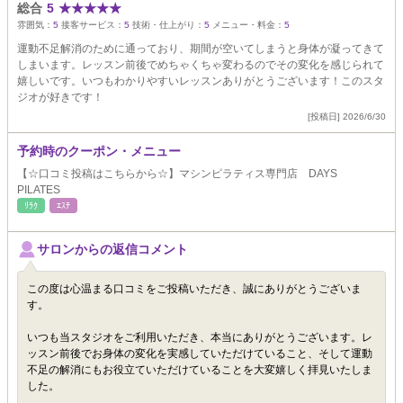
総合
5
★
★
★
★
★
雰囲気：
5
接客サービス：
5
技術・仕上がり：
5
メニュー・料金：
5
運動不足解消のために通っており、期間が空いてしまうと身体が凝ってきて
しまいます。レッスン前後でめちゃくちゃ変わるのでその変化を感じられて
嬉しいです。いつもわかりやすいレッスンありがとうございます！このスタ
ジオが好きです！
[投稿日] 2026/6/30
予約時のクーポン・メニュー
【☆口コミ投稿はこちらから☆】マシンピラティス専門店 DAYS
PILATES
ﾘﾗｸ
ｴｽﾃ
サロンからの返信コメント
この度は心温まる口コミをご投稿いただき、誠にありがとうございま
す。
いつも当スタジオをご利用いただき、本当にありがとうございます。レ
ッスン前後でお身体の変化を実感していただけていること、そして運動
不足の解消にもお役立ていただけていることを大変嬉しく拝見いたしま
した。