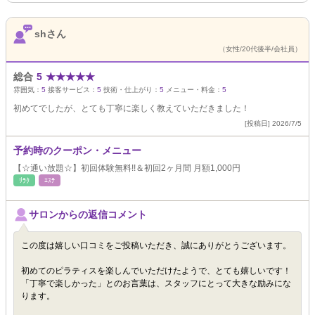
shさん
（女性/20代後半/会社員）
総合
5
★
★
★
★
★
雰囲気：
5
接客サービス：
5
技術・仕上がり：
5
メニュー・料金：
5
初めてでしたが、とても丁寧に楽しく教えていただきました！
[投稿日] 2026/7/5
予約時のクーポン・メニュー
【☆通い放題☆】初回体験無料!!＆初回2ヶ月間 月額1,000円
ﾘﾗｸ
ｴｽﾃ
サロンからの返信コメント
この度は嬉しい口コミをご投稿いただき、誠にありがとうございます。
初めてのピラティスを楽しんでいただけたようで、とても嬉しいです！
「丁寧で楽しかった」とのお言葉は、スタッフにとって大きな励みにな
ります。