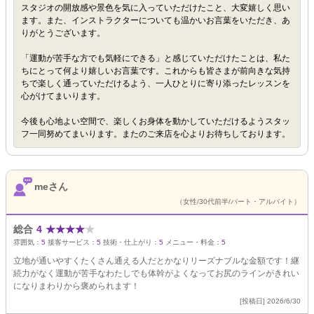
スタジオの開放感や景色を気に入っていただけたこと、大変嬉しく思い
ます。また、インストラクターについても温かいお言葉をいただき、あ
りがとうございます。
「運動が苦手な方でも気軽にできる」と感じていただけたことは、私た
ちにとって何より嬉しいお言葉です。これからも皆さまが前向きな気持
ちで楽しく通っていただけるよう、一人ひとりに寄り添ったレッスンを
心がけてまいります。
今後も心地よい空間で、楽しくお身体を動かしていただけるようスタッ
フ一同努めてまいります。またのご来店を心よりお待ちしております。
meさん
（女性/30代前半/パート・アルバイト）
総合
4
★
★
★
★
★
雰囲気：
5
接客サービス：
5
技術・仕上がり：
5
メニュー・料金：
5
立地が通いやすくたくさん通える人だとかなりリーズナブルな金額です！継
続力がなく運動が苦手なわたしでも体幹がよくなってお尻のラインがきれい
になりまわりから褒められます！
[投稿日] 2026/6/30