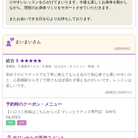
りやすいレッスンを心がけてまいります。今後も楽しくお身体を動かし
ながら、理想のお身体づくりをサポートさせていただきます。
またお会いできる日を心よりお待ちしております。
まいまいさん
（女性/40代）
総合
5
★
★
★
★
★
雰囲気：
5
接客サービス：
5
技術・仕上がり：
5
メニュー・料金：
5
初めてのピラティスでも丁寧に教えてもらえるので初心者でも通いやすいの
と、心斎橋駅からすぐで雨でもほぼ濡れず通えるのがいいです。レッスンは
楽しいです。
[投稿日] 2026/7/17
予約時のクーポン・メニュー
【☆口コミ投稿はこちらから☆】マシンピラティス専門店 DAYS
PILATES
ﾘﾗｸ
ｴｽﾃ
サロンからの返信コメント