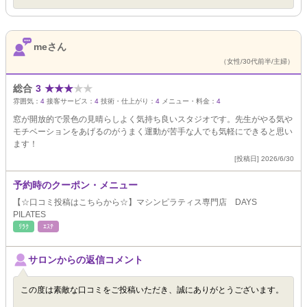
meさん
（女性/30代前半/主婦）
総合
3
★
★
★
★
★
雰囲気：
4
接客サービス：
4
技術・仕上がり：
4
メニュー・料金：
4
窓が開放的で景色の見晴らしよく気持ち良いスタジオです。先生がやる気や
モチベーションをあげるのがうまく運動が苦手な人でも気軽にできると思い
ます！
[投稿日] 2026/6/30
予約時のクーポン・メニュー
【☆口コミ投稿はこちらから☆】マシンピラティス専門店 DAYS
PILATES
ﾘﾗｸ
ｴｽﾃ
サロンからの返信コメント
この度は素敵な口コミをご投稿いただき、誠にありがとうございます。