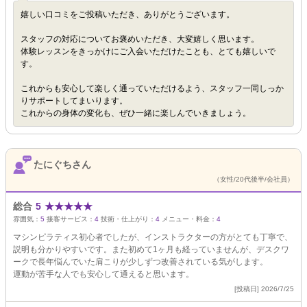
嬉しい口コミをご投稿いただき、ありがとうございます。
スタッフの対応についてお褒めいただき、大変嬉しく思います。
体験レッスンをきっかけにご入会いただけたことも、とても嬉しいで
す。
これからも安心して楽しく通っていただけるよう、スタッフ一同しっか
りサポートしてまいります。
これからの身体の変化も、ぜひ一緒に楽しんでいきましょう。
たにぐちさん
（女性/20代後半/会社員）
総合
5
★
★
★
★
★
雰囲気：
5
接客サービス：
4
技術・仕上がり：
4
メニュー・料金：
4
マシンピラティス初心者でしたが、インストラクターの方がとても丁寧で、
説明も分かりやすいです。また初めて1ヶ月も経っていませんが、デスクワ
ークで長年悩んでいた肩こりが少しずつ改善されている気がします。
運動が苦手な人でも安心して通えると思います。
[投稿日] 2026/7/25