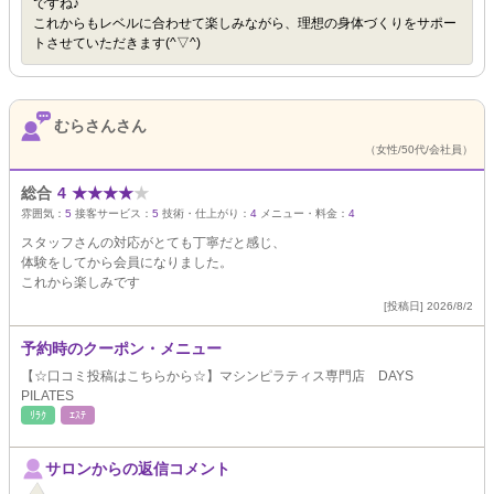
ですね♪
これからもレベルに合わせて楽しみながら、理想の身体づくりをサポー
トさせていただきます(^▽^)
むらさんさん
（女性/50代/会社員）
総合
4
★
★
★
★
★
雰囲気：
5
接客サービス：
5
技術・仕上がり：
4
メニュー・料金：
4
スタッフさんの対応がとても丁寧だと感じ、
体験をしてから会員になりました。
これから楽しみです
[投稿日] 2026/8/2
予約時のクーポン・メニュー
【☆口コミ投稿はこちらから☆】マシンピラティス専門店 DAYS
PILATES
ﾘﾗｸ
ｴｽﾃ
サロンからの返信コメント