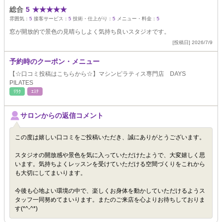
総合
5
★
★
★
★
★
雰囲気：
5
接客サービス：
5
技術・仕上がり：
5
メニュー・料金：
5
窓が開放的で景色の見晴らしよく気持ち良いスタジオです。
[投稿日] 2026/7/9
予約時のクーポン・メニュー
【☆口コミ投稿はこちらから☆】マシンピラティス専門店 DAYS
PILATES
ﾘﾗｸ
ｴｽﾃ
サロンからの返信コメント
この度は嬉しい口コミをご投稿いただき、誠にありがとうございます。
スタジオの開放感や景色を気に入っていただけたようで、大変嬉しく思
います。気持ちよくレッスンを受けていただける空間づくりをこれから
も大切にしてまいります。
今後も心地よい環境の中で、楽しくお身体を動かしていただけるようス
タッフ一同努めてまいります。またのご来店を心よりお待ちしておりま
す(*^-^*)