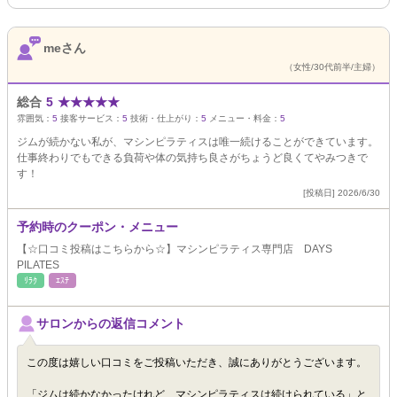
meさん
（女性/30代前半/主婦）
総合
5
★
★
★
★
★
雰囲気：
5
接客サービス：
5
技術・仕上がり：
5
メニュー・料金：
5
ジムが続かない私が、マシンピラティスは唯一続けることができています。
仕事終わりでもできる負荷や体の気持ち良さがちょうど良くてやみつきで
す！
[投稿日] 2026/6/30
予約時のクーポン・メニュー
【☆口コミ投稿はこちらから☆】マシンピラティス専門店 DAYS
PILATES
ﾘﾗｸ
ｴｽﾃ
サロンからの返信コメント
この度は嬉しい口コミをご投稿いただき、誠にありがとうございます。
「ジムは続かなかったけれど、マシンピラティスは続けられている」と