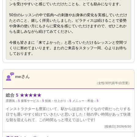
ンを受けやすいと感じていただけたことも、とても励みになります。
50分のレッスンの中で筋肉への刺激やお身体の変化を実感していただけ
たとのこと、嬉しく拝見いたしました。ピラティスは続けることで姿勢
や身体の使い方にもさらに変化を感じていただけますので、ぜひこれか
らも楽しみながら続けてみてください。
今後も皆さまに「来てよかった」と思っていただけるレッスンと空間づ
くりに努めてまいります。またのご来店をスタッフ一同、心よりお待ち
しております。
meさん
（女性/30代前半/自営業）
総合
5
★
★
★
★
★
雰囲気：
5
接客サービス：
5
技術・仕上がり：
5
メニュー・料金：
5
インストラクターも豊富にいて、駅からほぼ出てすぐなので雨だったりする
日でも通いやすく続けていきたいと思いました！朝の早い時間があって快適
な朝を迎えられて、この時間もっと増えてほしいです!
[投稿日] 2026/6/30