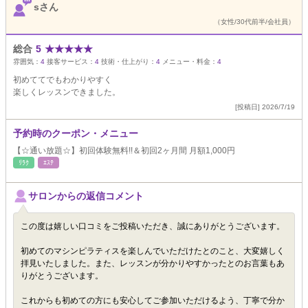
sさん
（女性/30代前半/会社員）
総合
5
★
★
★
★
★
雰囲気：
4
接客サービス：
4
技術・仕上がり：
4
メニュー・料金：
4
初めててでもわかりやすく
楽しくレッスンできました。
[投稿日] 2026/7/19
予約時のクーポン・メニュー
【☆通い放題☆】初回体験無料!!＆初回2ヶ月間 月額1,000円
ﾘﾗｸ
ｴｽﾃ
サロンからの返信コメント
この度は嬉しい口コミをご投稿いただき、誠にありがとうございます。
初めてのマシンピラティスを楽しんでいただけたとのこと、大変嬉しく
拝見いたしました。また、レッスンが分かりやすかったとのお言葉もあ
りがとうございます。
これからも初めての方にも安心してご参加いただけるよう、丁寧で分か