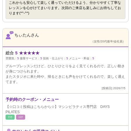
これからも安心して楽しく通っていただけるよう、分かりやすく丁寧な
レッスンを心がけてまいります。次回のご来店も楽しみにお待ちしてお
ります(*^-^*)
ちぃたんさん
（女性/20代後半/会社員）
総合
5
★
★
★
★
★
雰囲気：
5
接客サービス：
5
技術・仕上がり：
5
メニュー・料金：
5
グループレッスンだけど、ひとりひとりをよく見てくれるので、正しい動き
が身につけられます。
またスタジオに来た時や、帰るときにも声をかけてくれるので、楽しく通え
てます。
[投稿日] 2026/7/5
予約時のクーポン・メニュー
【☆口コミ投稿はこちらから☆】マシンピラティス専門店 DAYS
PILATES
ﾘﾗｸ
ｴｽﾃ