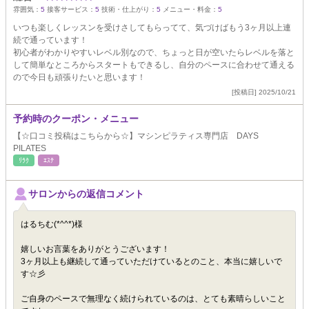
雰囲気：
5
接客サービス：
5
技術・仕上がり：
5
メニュー・料金：
5
いつも楽しくレッスンを受けさしてもらってて、気づけばもう3ヶ月以上連
続で通っています！
初心者がわかりやすいレベル別なので、ちょっと日が空いたらレベルを落と
して簡単なところからスタートもできるし、自分のペースに合わせて通える
ので今日も頑張りたいと思います！
[投稿日] 2025/10/21
予約時のクーポン・メニュー
【☆口コミ投稿はこちらから☆】マシンピラティス専門店 DAYS
PILATES
ﾘﾗｸ
ｴｽﾃ
サロンからの返信コメント
はるちむ(*^^*)様
嬉しいお言葉をありがとうございます！
3ヶ月以上も継続して通っていただけているとのこと、本当に嬉しいで
す☆彡
ご自身のペースで無理なく続けられているのは、とても素晴らしいこと