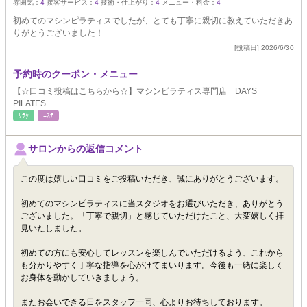
雰囲気：
4
接客サービス：
4
技術・仕上がり：
4
メニュー・料金：
4
初めてのマシンピラティスでしたが、とても丁寧に親切に教えていただきあ
りがとうございました！
[投稿日] 2026/6/30
予約時のクーポン・メニュー
【☆口コミ投稿はこちらから☆】マシンピラティス専門店 DAYS
PILATES
ﾘﾗｸ
ｴｽﾃ
サロンからの返信コメント
この度は嬉しい口コミをご投稿いただき、誠にありがとうございます。
初めてのマシンピラティスに当スタジオをお選びいただき、ありがとう
ございました。「丁寧で親切」と感じていただけたこと、大変嬉しく拝
見いたしました。
初めての方にも安心してレッスンを楽しんでいただけるよう、これから
も分かりやすく丁寧な指導を心がけてまいります。今後も一緒に楽しく
お身体を動かしていきましょう。
またお会いできる日をスタッフ一同、心よりお待ちしております。