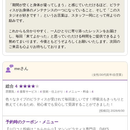
「期間が空くと身体が凝ってしまう」と感じていただけるほど、ピラテ
ィスがお身体のメンテナンスの一つになっていること、そして「このス
タジオが好きです！」というお言葉は、スタッフ一同にとって何よりの
励みです。
これからも分かりやすく、一人ひとりに寄り添ったレッスンをお届け
し、毎回「来てよかった」と思っていただける時間をご提供できるよう
努めてまいります。今後ともどうぞよろしくお願いいたします。次回の
ご来店も心よりお待ちしております。
meさん
（女性/30代前半/自営業）
総合
4
★
★
★
★
★
雰囲気：
4
接客サービス：
4
技術・仕上がり：
4
メニュー・料金：
4
色々なタイプのピラティスが受けれて毎回楽しいです！呼吸法もきっちりと
教えてくれるため、初心者でも安心して受講することができました！
[投稿日] 2026/6/30
予約時のクーポン・メニュー
【☆口コミ投稿はこちらから☆】マシンピラティス専門店 DAYS