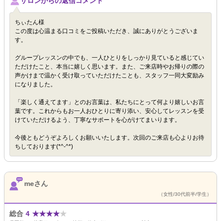
サロンからの返信コメント
ちぃたん様
この度は心温まる口コミをご投稿いただき、誠にありがとうございま
す。
グループレッスンの中でも、一人ひとりをしっかり見ていると感じてい
ただけたこと、本当に嬉しく思います。また、ご来店時やお帰りの際の
声かけまで温かく受け取っていただけたことも、スタッフ一同大変励み
になりました。
「楽しく通えてます」とのお言葉は、私たちにとって何より嬉しいお言
葉です。これからもお一人おひとりに寄り添い、安心してレッスンを受
けていただけるよう、丁寧なサポートを心がけてまいります。
今後ともどうぞよろしくお願いいたします。次回のご来店も心よりお待
ちしております(*^-^*)
meさん
（女性/30代前半/学生）
総合
4
★
★
★
★
★