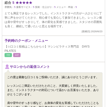
総合
5
★
★
★
★
★
雰囲気：
5
接客サービス：
5
技術・仕上がり：
5
メニュー・料金：
5
とても満足できるレッスンでした。インストラクターの方が一人ひとりに丁
寧に声をかけてくださり、初心者でも安心して参加できました。レッスン後
は肩や背中がすっきりして、体の変化を実感できました。スタジオの雰囲気
も良く、継続して通いたいと思える場所です。
[投稿日] 2026/6/23
予約時のクーポン・メニュー
【☆口コミ投稿はこちらから☆】マシンピラティス専門店 DAYS
PILATES
ﾘﾗｸ
ｴｽﾃ
サロンからの返信コメント
この度は素敵な口コミをご投稿いただき、誠にありがとうございます。
レッスンにご満足いただけたとのこと、大変嬉しく拝見いたしました。
また、インストラクターの対応について温かいお言葉をいただき、あり
がとうございます。
肩や背中のすっきり感など、お身体の変化を実感していただけたことも