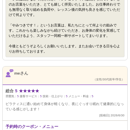
のお言葉をいただき、とても嬉しく拝見いたしました。お仕事終わりで
も無理なく取り組める負荷や、レッスン後の気持ち良さを感じていただ
けて何よりです。
「やみつきです！」というお言葉は、私たちにとって何よりの励みで
す。これからも楽しみながら続けていただき、お身体の変化を実感して
いただけるよう、スタッフ一同精一杯サポートしてまいります。
今後ともどうぞよろしくお願いいたします。またお会いできる日を心よ
りお待ちしております。
meさん
（女性/30代前半/学生）
総合
5
★
★
★
★
★
雰囲気：
5
接客サービス：
5
技術・仕上がり：
5
メニュー・料金：
5
ピラティスに通い始めて身体が軽くなり、夜にぐっすり眠れて健康的になっ
ている感じがします！
[投稿日] 2026/6/30
予約時のクーポン・メニュー