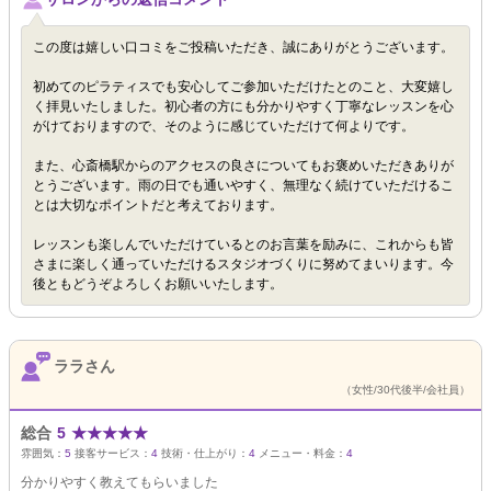
この度は嬉しい口コミをご投稿いただき、誠にありがとうございます。
初めてのピラティスでも安心してご参加いただけたとのこと、大変嬉し
く拝見いたしました。初心者の方にも分かりやすく丁寧なレッスンを心
がけておりますので、そのように感じていただけて何よりです。
また、心斎橋駅からのアクセスの良さについてもお褒めいただきありが
とうございます。雨の日でも通いやすく、無理なく続けていただけるこ
とは大切なポイントだと考えております。
レッスンも楽しんでいただけているとのお言葉を励みに、これからも皆
さまに楽しく通っていただけるスタジオづくりに努めてまいります。今
後ともどうぞよろしくお願いいたします。
ララさん
（女性/30代後半/会社員）
総合
5
★
★
★
★
★
雰囲気：
5
接客サービス：
4
技術・仕上がり：
4
メニュー・料金：
4
分かりやすく教えてもらいました