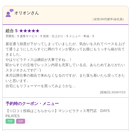
オリオンさん
（女性/30代後半/会社員）
総合
5
★
★
★
★
★
雰囲気：
5
接客サービス：
5
技術・仕上がり：
5
メニュー・料金：
5
最近通う頻度が下がってしまっていましたが、気合いを入れてペースを上げ
て通うようにしたらすぐに脚のラインが変わってお腹にもうっすら線が出て
きました。
やはりピラティスは継続が大事ですね…！
駅からすぐの立地でレッスン内容も充実している点、あらためてありがたい
スタジオさんです(*´-`)
来月以降仕事の都合で来れなくなるのですが、また落ち着いたら戻ってきた
いと思います。
自宅にもリフォーマーを買ってみようかな…
[投稿日] 2026/7/23
予約時のクーポン・メニュー
【☆口コミ投稿はこちらから☆】マシンピラティス専門店 DAYS
PILATES
ﾘﾗｸ
ｴｽﾃ