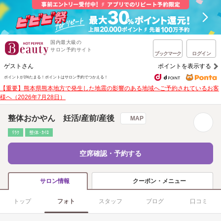
国内最大級の
サロン予約サイト
ブックマーク
ログイン
ゲストさん
ポイントを表示する
ポイントが1%たまる！
ポイントはサロン予約でつかえる！
【重要】熊本県熊本地方で発生した地震の影響のある地域へご予約されているお客
様へ（2026年7月28日）
整体おかやん 妊活/産前/産後
MAP
ﾘﾗｸ
整体･ｶｲﾛ
空席確認・予約する
クーポン・メニュー
サロン情報
トップ
フォト
スタッフ
ブログ
口コミ