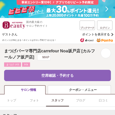
国内最大級の
サロン予約サイト
ブックマーク
ログイン
ゲストさん
ポイントを表示する
ポイントが1%たまる！
ポイントはサロン予約でつかえる！
まつげパーマ専門店carrefour Noa坂戸店 [カルフ
ールノア坂戸店]
MAP
まつげ･ﾒｲｸ
ﾈｲﾙ
空席確認・予約する
クーポン・メニュー
サロン情報
トップ
フォト
スタッフ
ブログ
口コミ