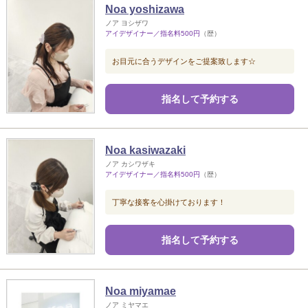
Noa yoshizawa
ノア ヨシザワ
アイデザイナー／指名料500円
（歴）
お目元に合うデザインをご提案致します☆
指名して予約する
Noa kasiwazaki
ノア カシワザキ
アイデザイナー／指名料500円
（歴）
丁寧な接客を心掛けております！
指名して予約する
Noa miyamae
ノア ミヤマエ