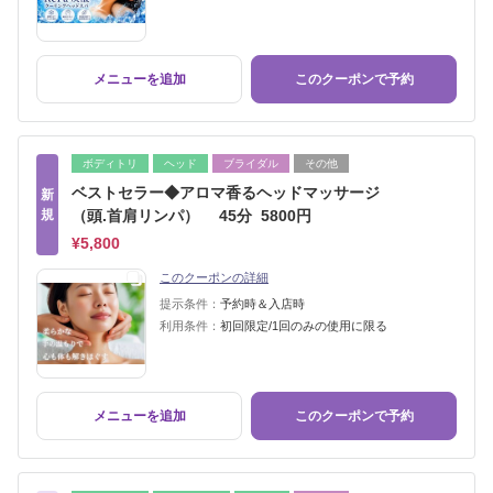
メニューを追加
このクーポンで予約
ボディトリ
ヘッド
ブライダル
その他
ベストセラー◆アロマ香るヘッドマッサージ
新
規
（頭.首肩リンパ） 45分 5800円
¥5,800
このクーポンの詳細
提示条件：
予約時＆入店時
利用条件：
初回限定/1回のみの使用に限る
メニューを追加
このクーポンで予約