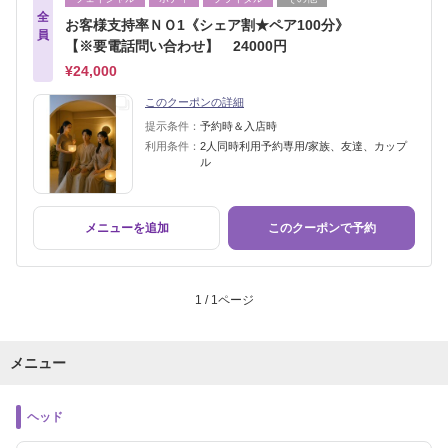
全
お客様支持率ＮＯ1《シェア割★ペア100分》
員
【※要電話問い合わせ】 24000円
¥24,000
このクーポンの詳細
提示条件：
予約時＆入店時
利用条件：
2人同時利用予約専用/家族、友達、カップ
ル
メニューを追加
このクーポンで予約
1 / 1ページ
メニュー
ヘッド