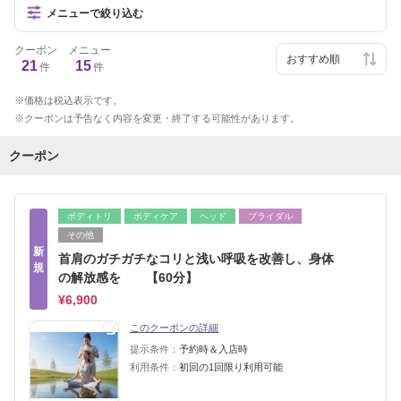
メニューで絞り込む
クーポン
メニュー
21
15
件
件
価格は税込表示です。
クーポンは予告なく内容を変更・終了する可能性があります。
クーポン
ボディトリ
ボディケア
ヘッド
ブライダル
その他
新
首肩のガチガチなコリと浅い呼吸を改善し、身体
規
の解放感を 【60分】
¥6,900
このクーポンの詳細
提示条件：
予約時＆入店時
利用条件：
初回の1回限り利用可能