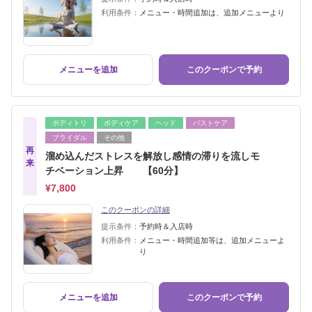
利用条件：
メニュー・時間追加は、追加メニューより
メニューを追加
このクーポンで予約
ボディトリ
ボディケア
ヘッド
バストケア
ブライダル
その他
再
溜め込んだストレスを解放し感情の滞りを流しモ
来
チベーション上昇 【60分】
¥7,800
このクーポンの詳細
提示条件：
予約時＆入店時
利用条件：
メニュー・時間追加等は、追加メニューよ
り
メニューを追加
このクーポンで予約