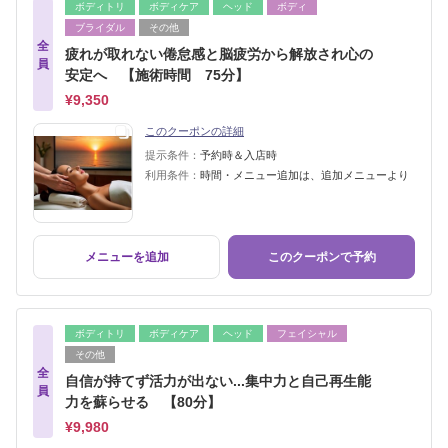
ボディトリ
ボディケア
ヘッド
ボディ
ブライダル
その他
全
疲れが取れない倦怠感と脳疲労から解放され心の
員
安定へ 【施術時間 75分】
¥9,350
このクーポンの詳細
提示条件：
予約時＆入店時
利用条件：
時間・メニュー追加は、追加メニューより
メニューを追加
このクーポンで予約
ボディトリ
ボディケア
ヘッド
フェイシャル
その他
全
自信が持てず活力が出ない...集中力と自己再生能
員
力を蘇らせる 【80分】
¥9,980