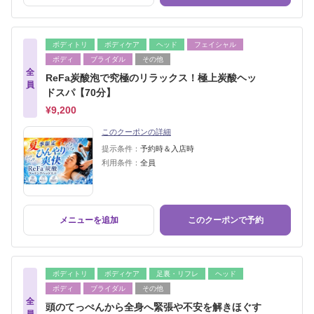
ボディトリ
ボディケア
ヘッド
フェイシャル
ボディ
ブライダル
その他
全
ReFa炭酸泡で究極のリラックス！極上炭酸ヘッ
員
ドスパ【70分】
¥9,200
このクーポンの詳細
提示条件：
予約時＆入店時
利用条件：
全員
メニューを追加
このクーポンで予約
ボディトリ
ボディケア
足裏・リフレ
ヘッド
ボディ
ブライダル
その他
全
頭のてっぺんから全身へ緊張や不安を解きほぐす
員