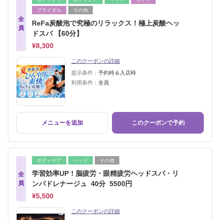
ブライダル
その他
全
ReFa炭酸泡で究極のリラックス！極上炭酸ヘッ
員
ドスパ 【60分】
¥8,300
このクーポンの詳細
提示条件：
予約時＆入店時
利用条件：
全員
メニューを追加
このクーポンで予約
ボディケア
ヘッド
その他
学習効率UP！脳疲労・眼精疲労ヘッドスパ・リ
全
員
ンパドレナージュ 40分 5500円
¥5,500
このクーポンの詳細