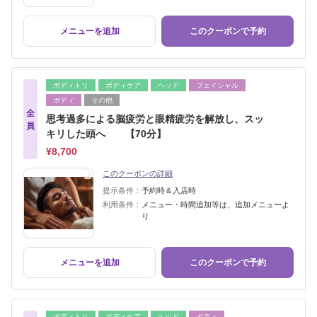
メニューを追加
このクーポンで予約
ボディトリ
ボディケア
ヘッド
フェイシャル
ボディ
その他
全
思考過多による脳疲労と眼精疲労を解放し、スッ
員
キリした頭へ 【70分】
¥8,700
このクーポンの詳細
提示条件：
予約時＆入店時
利用条件：
メニュー・時間追加等は、追加メニューよ
り
メニューを追加
このクーポンで予約
ボディトリ
ボディケア
ヘッド
ボディ