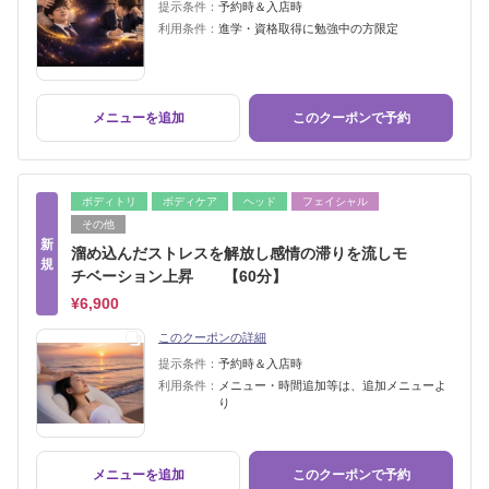
提示条件：
予約時＆入店時
利用条件：
進学・資格取得に勉強中の方限定
メニューを追加
このクーポンで予約
ボディトリ
ボディケア
ヘッド
フェイシャル
その他
新
溜め込んだストレスを解放し感情の滞りを流しモ
規
チベーション上昇 【60分】
¥6,900
このクーポンの詳細
提示条件：
予約時＆入店時
利用条件：
メニュー・時間追加等は、追加メニューよ
り
メニューを追加
このクーポンで予約