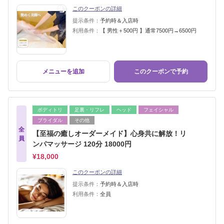
このクーポンの詳細
提示条件：
予約時＆入店時
利用条件：
【 男性＋500円 】通常7500円→6500円
メニューを追加
このクーポンで予約
ボディトリ
足裏・リフレ
ヘッド
フェイシャル
ブライダル
その他
全
【至福の癒しオーダーメイド】心身共に解放！リ
員
ンパマッサージ 120分 18000円
¥18,000
このクーポンの詳細
提示条件：
予約時＆入店時
利用条件：
全員