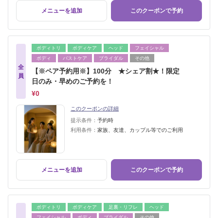
メニューを追加
このクーポンで予約
ボディトリ
ボディケア
ヘッド
フェイシャル
ボディ
バストケア
ブライダル
その他
全
【※ペア予約用※】100分 ★シェア割★！限定
員
日のみ・早めのご予約を！
¥0
このクーポンの詳細
提示条件：
予約時
利用条件：
家族、友達、カップル等でのご利用
メニューを追加
このクーポンで予約
ボディトリ
ボディケア
足裏・リフレ
ヘッド
フェイシャル
ボディ
ブライダル
その他