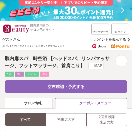
国内最大級の
サロン予約サイト
ブックマーク
ログイン
ゲストさん
ポイントを表示する
ポイントが1%たまる！
ポイントはサロン予約でつかえる！
脳内扉スパ 時空浴 【ヘッドスパ、リンパマッサ
ージ、フットマッサージ、首肩こり】
MAP
ﾘﾗｸ
ｴｽﾃ
ﾘﾌﾚｯｼｭ
ﾈｲﾙ
空席確認・予約する
サロン情報
クーポン・メニュー
2回目以降
すべて
初来店の方
来店の方