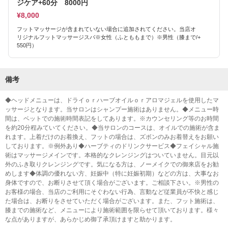
ジケア+60分 8000円
¥8,000
フットマッサージが含まれていない場合に追加されてください。当店オ
リジナルフットマッサージスパ※女性（ふとももまで）※男性（膝まで/+
550円）
備考
◆ヘッドメニューは、ドライｏｒハーブオイルｏｒアロマジェルを使用したマ
ッサージとなります。当サロンはシャンプー施術はありません。◆メニュー時
間は、ベットでの施術時間表記をしてあります。※カウンセリング等のお時間
を約20分程みていてください。◆当サロンのコースは、オイルでの施術が含ま
れます。上着だけのお着換え、フットの場合は、ズボンのみお着替えをお願い
しております。※例外あり◆ハーブティのドリンクサービス◆フェイシャル施
術はマッサージメインです。本格的なクレンジングはついていません。目元以
外のふき取りクレンジングです。気になる方は、ノーメイクでの御来店をお勧
めします◆体調の優れない方、妊娠中（特に妊娠初期）などの方は、大事なお
身体ですので、お断りさせて頂く場合がございます。ご相談下さい。※男性の
お客様の場合、当店のご利用にそぐわない行為、言動など従業員が不快と感じ
た場合は、お断りをさせていただく場合がございます。また、フット施術は、
膝までの施術など、メニューにより施術範囲を限らせて頂いております。様々
な点がありますが、あらかじめ御了承頂けますと助かります。