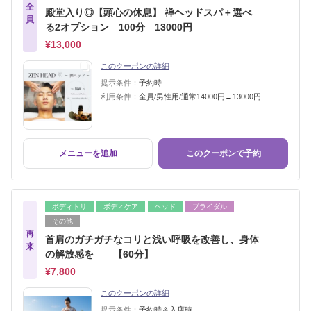
全
殿堂入り◎【頭心の休息】 禅ヘッドスパ＋選べ
員
る2オプション 100分 13000円
¥13,000
このクーポンの詳細
提示条件：
予約時
利用条件：
全員/男性用/通常14000円→13000円
メニューを追加
このクーポンで予約
ボディトリ
ボディケア
ヘッド
ブライダル
その他
再
首肩のガチガチなコリと浅い呼吸を改善し、身体
来
の解放感を 【60分】
¥7,800
このクーポンの詳細
提示条件：
予約時＆入店時