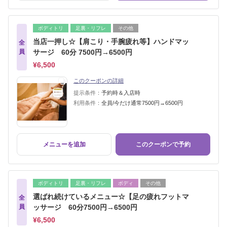
ボディトリ
足裏・リフレ
その他
当店一押し☆【肩こり・手腕疲れ等】ハンドマッ
全
員
サージ 60分 7500円→6500円
¥6,500
このクーポンの詳細
提示条件：
予約時＆入店時
利用条件：
全員/今だけ通常7500円→6500円
メニューを追加
このクーポンで予約
ボディトリ
足裏・リフレ
ボディ
その他
選ばれ続けているメニュー☆【足の疲れフットマ
全
員
ッサージ 60分7500円→6500円
¥6,500