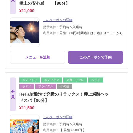
極上の安心感 【90分】
¥11,000
このクーポンの詳細
提示条件：
予約時＆入店時
利用条件：
男性+500円/時間追加は、追加メニューから
メニューを追加
このクーポンで予約
ボディトリ
ボディケア
足裏・リフレ
ヘッド
ボディ
ブライダル
その他
全
ReFa炭酸泡で究極のリラックス！極上炭酸ヘッ
員
ドスパ【90分】
¥11,500
このクーポンの詳細
提示条件：
予約時＆入店時
利用条件：
【 男性＋500円 】