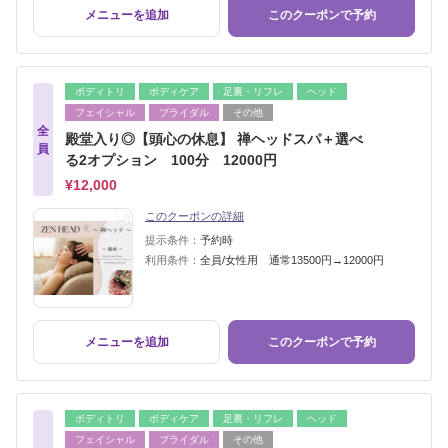
メニューを追加
このクーポンで予約
ボディトリ
ボディケア
足裏・リフレ
ヘッド
フェイシャル
ブライダル
その他
全
殿堂入り◎【頭心の休息】 禅ヘッドスパ＋選べ
員
る2オプション 100分 12000円
¥12,000
このクーポンの詳細
提示条件：
予約時
利用条件：
全員/女性用 通常13500円→12000円
メニューを追加
このクーポンで予約
ボディトリ
ボディケア
足裏・リフレ
ヘッド
フェイシャル
ブライダル
その他