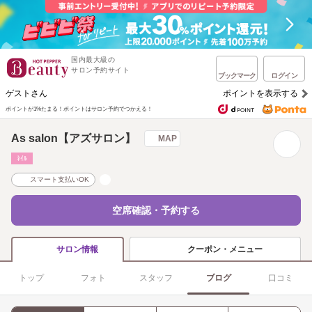
国内最大級の
サロン予約サイト
ブックマーク
ログイン
ゲストさん
ポイントを表示する
ポイントが1%たまる！
ポイントはサロン予約でつかえる！
As salon【アズサロン】
MAP
ﾈｲﾙ
スマート支払いOK
空席確認・予約する
クーポン・メニュー
サロン情報
トップ
フォト
スタッフ
ブログ
口コミ