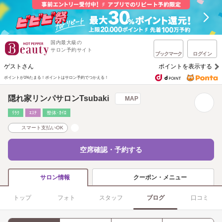
国内最大級の
サロン予約サイト
ブックマーク
ログイン
ゲストさん
ポイントを表示する
ポイントが1%たまる！
ポイントはサロン予約でつかえる！
隠れ家リンパサロンTsubaki
MAP
ﾘﾗｸ
ｴｽﾃ
整体･ｶｲﾛ
スマート支払いOK
空席確認・予約する
クーポン・メニュー
サロン情報
トップ
フォト
スタッフ
ブログ
口コミ