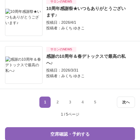
サロンのNEWS
10周年感謝祭★いつもありがとうござい
ます♪
投稿日：2026/4/1
投稿者：
みくち ゆきこ
サロンのNEWS
感謝の10周年＆春デトックスで最高の私
へ♪
投稿日：2026/3/31
投稿者：
みくち ゆきこ
1
2
3
4
5
次へ
1 / 5ページ
空席確認・予約する